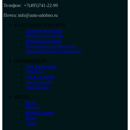
Телефон:
+7(495)741-22-99
Почта: info@auto-udobno.ru
КАТЕГОРИИ ТОВАРОВ
Автокондиционер
Отопитель кабины
Отопитель салона
Подогреватель двигателя
Жидкостный подогреватель
ПРИМЕНЕНИЕ
Для Ambertruck
Для DAF
для KIA Pregio
для Kenworth
Для Junfeng
БРЕНД
Frost
Meyvel
MobileComfort
Telair
А100