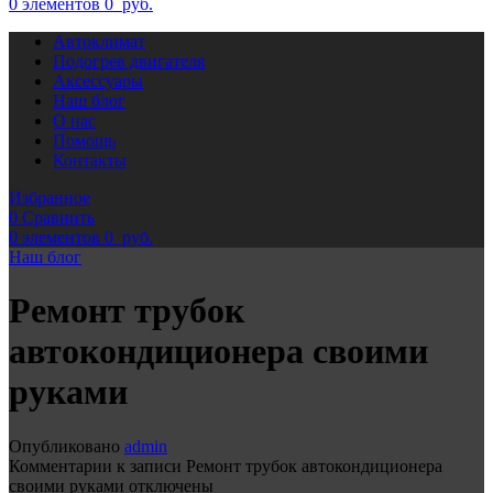
0
элементов
0
руб.
Автоклимат
Подогрев двигателя
Аксессуары
Наш блог
О нас
Помощь
Контакты
Избранное
0
Сравнить
0
элементов
0
руб.
Наш блог
Ремонт трубок
автокондиционера своими
руками
Опубликовано
admin
Комментарии
к записи Ремонт трубок автокондиционера
своими руками
отключены