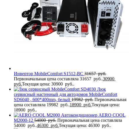
Инвертор MobileComfort S1512-BC
31657
руб.
Первоначальная цена составляла 31657 руб..
30900
руб.
Текущая цена: 30900 руб..
Люк
сервисный настенный для автодомов MobileComfort
SD6040 , 600*400mm, белый
19982
руб.
Первоначальная
цена составляла 19982 руб..
18900
руб.
Текущая цена:
18900 руб..
Автокондиционер AERO COOL
M2000-12
54000
руб.
Первоначальная цена составляла
54000 руб..
46300
руб.
Текущая цена: 46300 руб..