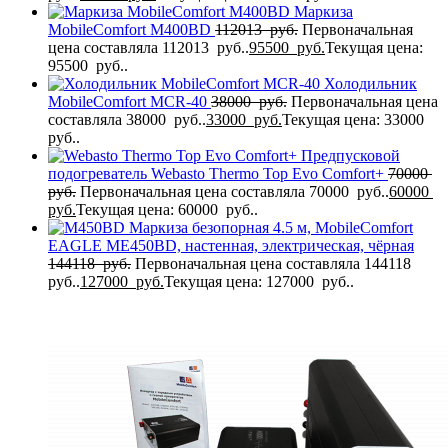
Маркиза
MobileComfort M400BD
112013
руб.
Первоначальная
цена составляла 112013 руб..
95500
руб.
Текущая цена:
95500 руб..
Холодильник
MobileComfort MCR-40
38000
руб.
Первоначальная цена
составляла 38000 руб..
33000
руб.
Текущая цена: 33000
руб..
Предпусковой
подогреватель Webasto Thermo Top Evo Comfort+
70000
руб.
Первоначальная цена составляла 70000 руб..
60000
руб.
Текущая цена: 60000 руб..
Маркиза безопорная 4.5 м, MobileComfort
EAGLE MЕ450BD, настенная, электрическая, чёрная
144118
руб.
Первоначальная цена составляла 144118
руб..
127000
руб.
Текущая цена: 127000 руб..