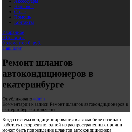
Аксессуары
Наш блог
О нас
Помощь
Контакты
Избранное
0
Сравнить
0
элементов
0
руб.
Наш блог
Ремонт шлангов
автокондиционеров в
екатеринбурге
Опубликовано
admin
Комментарии
к записи Ремонт шлангов автокондиционеров в
екатеринбурге
отключены
Когда система кондиционирования в автомобиле начинает
работать некорректно, одной из распространенных причин
может быть повреждение шлангов автокондиционера.