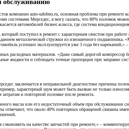
и обслуживанию
ов компании auto-udobno.ru, основная проблема при ремонте к
ими системами Мерседес, я могу сказать, что 80% поломок можн
о касается автомобилей бизнес-класса, где система кондиционир
, который поступил в ремонт с характерным свистом при работе
паданием металлической стружки из изношенного подшипника. 
омобиль успешно эксплуатируется уже 3 года без нареканий,» 
нных расходных материалов. «Даже самый дорогой компрессор бы
ные жидкости и соблюдать точные пропорции при заправке сист
рседес заключается в неправильной диагностике причины полом
пример, характерный шум может быть вызван не только износом
затратам и повторной поломке после ремонта.
нного масла или его недостаточный объем при обслуживании си
ты отмечают, что около 40% повторных обращений связаны имен
язнений.
 сэкономить на качестве запчастей при ремонте,» – комментируе