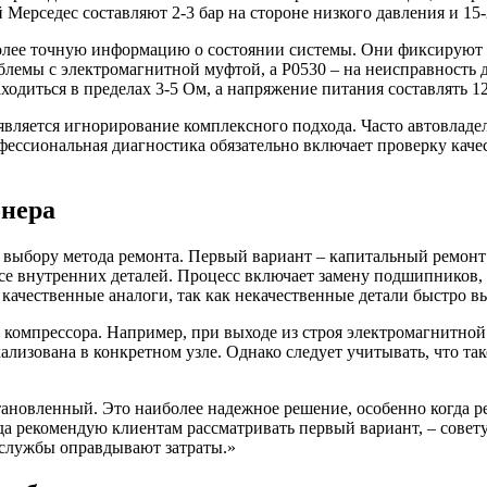
Мерседес составляют 2-3 бар на стороне низкого давления и 15-
лее точную информацию о состоянии системы. Они фиксируют к
блемы с электромагнитной муфтой, а P0530 – на неисправность 
одиться в пределах 3-5 Ом, а напряжение питания составлять 12
вляется игнорирование комплексного подхода. Часто автовладе
ессиональная диагностика обязательно включает проверку качес
онера
выбору метода ремонта. Первый вариант – капитальный ремонт с
се внутренних деталей. Процесс включает замену подшипников,
качественные аналоги, так как некачественные детали быстро вы
компрессора. Например, при выходе из строя электромагнитной
кализована в конкретном узле. Однако следует учитывать, что т
тановленный. Это наиболее надежное решение, особенно когда р
а рекомендую клиентам рассматривать первый вариант, – совету
 службы оправдывают затраты.»