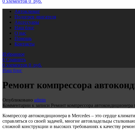
0
элементов
0
руб.
Автоклимат
Подогрев двигателя
Аксессуары
Наш блог
О нас
Помощь
Контакты
Избранное
0
Сравнить
0
элементов
0
руб.
Наш блог
Ремонт компрессора автоконд
Опубликовано
admin
Комментарии
к записи Ремонт компрессора автокондиционера 
Компрессор автокондиционера в Mercedes – это сердце климати
справляться со своей задачей, многие автовладельцы сталкива
сложной конструкции и высоких требованиях к качеству ремон