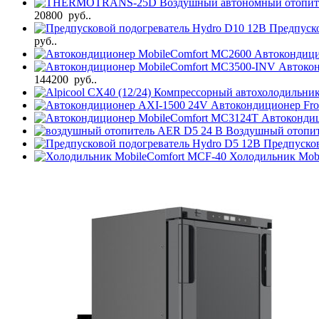
Воздушный автономный отопи
20800 руб..
Предпуск
руб..
Автокондици
Автоко
144200 руб..
Компрессорный автохолодильник 
Автокондиционер Fro
Автоконди
Воздушный отопи
Предпуско
Холодильник Mob