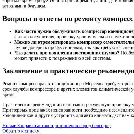
короткое время требуется повторный ремонт, а иногда и полна
затратами в будущем.
Вопросы и ответы по ремонту компресс
Как часто нужно обслуживать компрессор кондиционе
фильтра-осушителя, проверку уровня масла и герметично
Можно ли отремонтировать компрессор самостоятель
лучше доверить профессионалам, так как требуются спец
Что делать при появлении посторонних шумов?
Необхо
может привести к повреждению всей системы.
Заключение и практические рекоменда
Ремонт компрессора автокондиционера Мерседес требует профе
срок службы компрессора и других элементов климатической у
время.
Практические рекомендации включают: регулярную проверку ур
При первых признаках неисправности необходимо незамедлитель
холодильников и других устройств для авто климата даст вам к
Новые
Заправка автокондиционеров город белгород
Обратно к списку