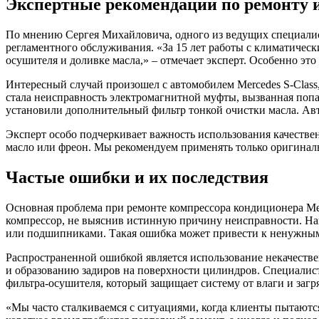
Экспертные рекомендации по ремонту 
По мнению Сергея Михайловича, одного из ведущих специалист
регламентного обслуживания. «За 15 лет работы с климатическ
осушителя и доливке масла,» – отмечает эксперт. Особенно эт
Интересный случай произошел с автомобилем Mercedes S-Class
стала неисправность электромагнитной муфты, вызванная по
установили дополнительный фильтр тонкой очистки масла. Авт
Эксперт особо подчеркивает важность использования качестве
масло или фреон. Мы рекомендуем применять только оригиналь
Частые ошибки и их последствия
Основная проблема при ремонте компрессора кондиционера Ме
компрессор, не выяснив истинную причину неисправности. На
или подшипниками. Такая ошибка может привести к ненужным 
Распространенной ошибкой является использование некачестве
и образованию задиров на поверхности цилиндров. Специалис
фильтра-осушителя, который защищает систему от влаги и загр
«Мы часто сталкиваемся с ситуациями, когда клиенты пытаются