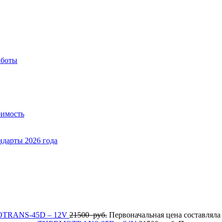
аботы
оимость
ндарты 2026 года
OTRANS-45D – 12V
21500
руб.
Первоначальная цена составляла