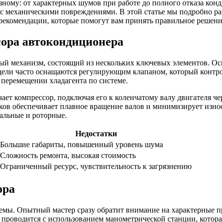
ному: от характерных шумов при работе до полного отказа конд
 с механическими повреждениями. В этой статье мы подробно ра
рекомендации, которые помогут вам принять правильное решени
сора автокондиционера
ый механизм, состоящий из нескольких ключевых элементов. Ос
дели часто оснащаются регулирующим клапаном, который контрол
 перемещении хладагента по системе.
ет компрессор, подключая его к коленчатому валу двигателя че
ков обеспечивает плавное вращение валов и минимизирует износ
альные и роторные.
Недостатки
Большие габариты, повышенный уровень шума
Сложность ремонта, высокая стоимость
Ограниченный ресурс, чувствительность к загрязнению
ора
темы. Опытный мастер сразу обратит внимание на характерные п
проводится с использованием манометрической станции, которая