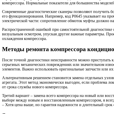
компрессора. Нормальные показатели для большинства моделей 
Современные диагностические сканеры позволяют получить бо
его функционирования. Например, код P0645 указывает на про
электрической части: сопротивление обмоток муфты должно нах
Распространенной ошибкой при самостоятельной диагностике я
визуальным осмотром, упуская другие важные параметры. Проф
охлаждения компрессора.
Методы ремонта компрессора кондици
После точной диагностики неисправности можно приступать к 
серьезных механических повреждениях или значительном изно
элементов. Важно использовать оригинальные запчасти или их 
Альтернативным решением становится замена отдельных узлов 
агрегата. Этот метод экономически выгоден, если проблема ло
от срока службы нового компрессора.
Третий вариант – замена всего компрессора на новый или восс
выборе между новым и восстановленным компрессором, я всегд
– Хотя цена выше, но гарантия надежности и длительный срок