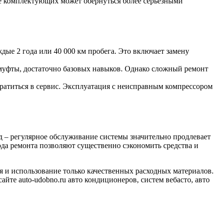
тве комплектующих может обернуться более серьезными
ые 2 года или 40 000 км пробега. Это включает замену
муфты, достаточно базовых навыков. Однако сложный ремонт
атиться в сервис. Эксплуатация с неисправным компрессором
д – регулярное обслуживание системы значительно продлевает
да ремонта позволяют существенно сэкономить средства и
 и использование только качественных расходных материалов.
те auto-udobno.ru авто кондиционеров, систем вебасто, авто