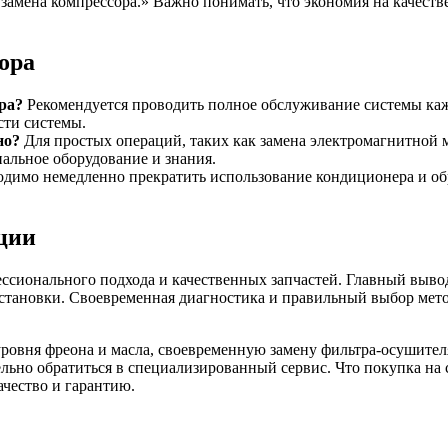
я замена компрессора.» Важно понимать, что экономия на качес
ора
ра?
Рекомендуется проводить полное обслуживание системы кажд
сти системы.
но?
Для простых операций, таких как замена электромагнитной 
иальное оборудование и знания.
димо немедленно прекратить использование кондиционера и обр
ции
ссионального подхода и качественных запчастей. Главный выво
становки. Своевременная диагностика и правильный выбор мето
овня фреона и масла, своевременную замену фильтра-осушителя
но обратиться в специализированный сервис. Что покупка на сай
ачество и гарантию.