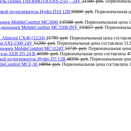
тель салона THERMOTRANS-25D – 24V
21500
руб.
Первоначаль
овой подогреватель Hydro D10 12В
65000
руб.
Первоначальная ц
онер MobileComfort MC2600
135588
руб.
Первоначальная цена с
ндиционер MobileComfort MC3500-INV
155657
руб.
Первоначальн
Alpicool CX40 (12/24)
21799
руб.
Первоначальная цена составля
st AXI-1500 24V
51200
руб.
Первоначальная цена составляла 512
ционер MobileComfort MC3124T
53730
руб.
Первоначальная цена
тель AER D5 24 В
40500
руб.
Первоначальная цена составляла 40
вой подогреватель Hydro D5 12В
48350
руб.
Первоначальная цена
ileComfort MCF-30
18894
руб.
Первоначальная цена составляла 1