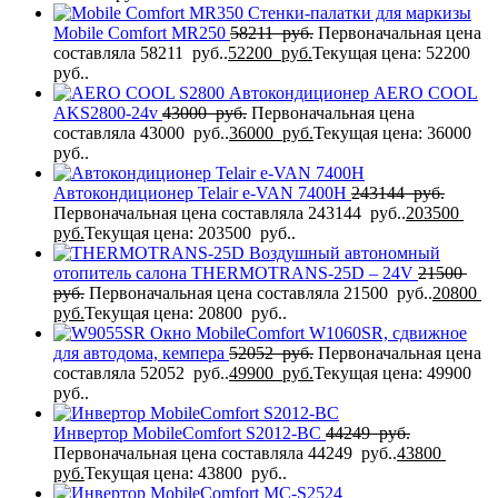
Стенки-палатки для маркизы
Mobile Comfort МR250
58211
руб.
Первоначальная цена
составляла 58211 руб..
52200
руб.
Текущая цена: 52200
руб..
Автокондиционер AERO COOL
AKS2800-24v
43000
руб.
Первоначальная цена
составляла 43000 руб..
36000
руб.
Текущая цена: 36000
руб..
Автокондиционер Telair e-VAN 7400H
243144
руб.
Первоначальная цена составляла 243144 руб..
203500
руб.
Текущая цена: 203500 руб..
Воздушный автономный
отопитель салона THERMOTRANS-25D – 24V
21500
руб.
Первоначальная цена составляла 21500 руб..
20800
руб.
Текущая цена: 20800 руб..
Окно MobileComfort W1060SR, сдвижное
для автодома, кемпера
52052
руб.
Первоначальная цена
составляла 52052 руб..
49900
руб.
Текущая цена: 49900
руб..
Инвертор MobileComfort S2012-BC
44249
руб.
Первоначальная цена составляла 44249 руб..
43800
руб.
Текущая цена: 43800 руб..