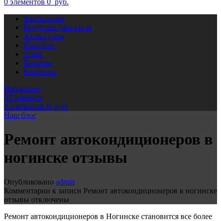
0
элементов
0
руб.
Автоклимат
Подогрев двигателя
Аксессуары
Наш блог
О нас
Помощь
Контакты
Избранное
0
Сравнить
0
элементов
0
руб.
Наш блог
Ремонт автокондиционеров в
ногинске отзывы
Опубликовано
admin
Комментарии
к записи Ремонт автокондиционеров в ногинске
отзывы
отключены
Ремонт автокондиционеров в Ногинске становится все более