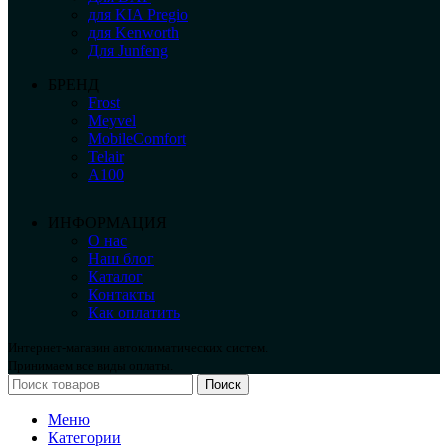
для KIA Pregio
для Kenworth
Для Junfeng
БРЕНД
Frost
Meyvel
MobileComfort
Telair
А100
ИНФОРМАЦИЯ
О нас
Наш блог
Каталог
Контакты
Как оплатить
Интернет-магазин автоклиматических систем.
Принимаем все виды оплаты.
Поиск
Меню
Категории