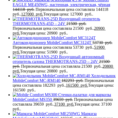
EAGLE MЕ450WG, настенная, электрическая, чёрная
144118
руб.
Первоначальная цена составляла 144118
руб..
127000
руб.
Текущая цена: 127000 руб..
Воздушный отопитель
THERMOTRANS-45D – 24V
21500
руб.
Первоначальная цена составляла 21500 руб..
20900
руб.
Текущая цена: 20900 руб..
Автокондиционер MobileComfort MC3124T
53730
руб.
Первоначальная цена составляла 53730 руб..
51900
руб.
Текущая цена: 51900 руб..
Воздушный автономный
отопитель салона THERMOTRANS-25D – 24V
21500
руб.
Первоначальная цена составляла 21500 руб..
20800
руб.
Текущая цена: 20800 руб..
Холодильник
MobileComfort MC-RM140
182293
руб.
Первоначальная
цена составляла 182293 руб..
161500
руб.
Текущая цена:
161500 руб..
Стенки-палатки для маркизы
MobileComfort MS350
39659
руб.
Первоначальная цена
составляла 39659 руб..
37100
руб.
Текущая цена: 37100
руб..
Маркиза