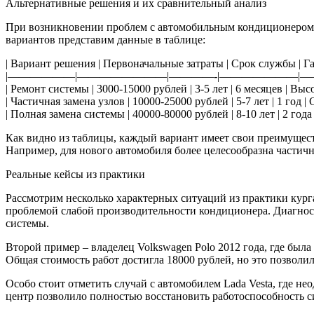
Альтернативные решения и их сравнительный анализ
При возникновении проблем с автомобильным кондиционером п
вариантов представим данные в таблице:
| Вариант решения | Первоначальные затраты | Срок службы | 
|——————|————————|————-|———————|—
| Ремонт системы | 3000-15000 рублей | 3-5 лет | 6 месяцев | Высо
| Частичная замена узлов | 10000-25000 рублей | 5-7 лет | 1 год | 
| Полная замена системы | 40000-80000 рублей | 8-10 лет | 2 года 
Как видно из таблицы, каждый вариант имеет свои преимущест
Например, для нового автомобиля более целесообразна частична
Реальные кейсы из практики
Рассмотрим несколько характерных ситуаций из практики курга
проблемой слабой производительности кондиционера. Диагност
системы.
Второй пример – владелец Volkswagen Polo 2012 года, где был
Общая стоимость работ достигла 18000 рублей, но это позволи
Особо стоит отметить случай с автомобилем Lada Vesta, где 
центр позволило полностью восстановить работоспособность си