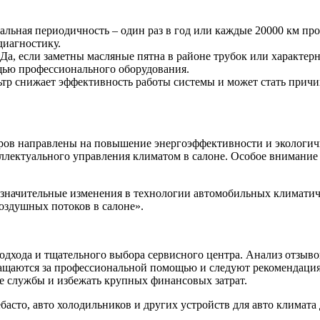
льная периодичность – один раз в год или каждые 20000 км пр
диагностику.
Да, если заметны масляные пятна в районе трубок или характер
щью профессионального оборудования.
р снижает эффективность работы системы и может стать причин
ов направлены на повышение энергоэффективности и экологич
ллектуального управления климатом в салоне. Особое внимание
начительные изменения в технологии автомобильных климатиче
оздушных потоков в салоне».
одхода и тщательного выбора сервисного центра. Анализ отзыв
бращаются за профессиональной помощью и следуют рекомендаци
е службы и избежать крупных финансовых затрат.
басто, авто холодильников и других устройств для авто климата 