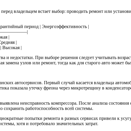
еред владельцем встает выбор: проводить ремонт или установи
Гарантийный период | Энергоэффективность |
——————|
кая |
Средняя |
| Высокая |
ва и недостатки. При выборе решения следует учитывать возрас
я замена узлов или ремонт, тогда как для старого авто может б
нских автосервисов. Первый случай касается владельца автомоб
ика показала утечку фреона через микротрещину в конденсаторе
а выявлена неисправность компрессора. После анализа состояния
ло сохранить работоспособность всей системы.
неоднократные попытки ремонта в разных сервисах привели к ус
стемы, хотя и потребовало значительных затрат.