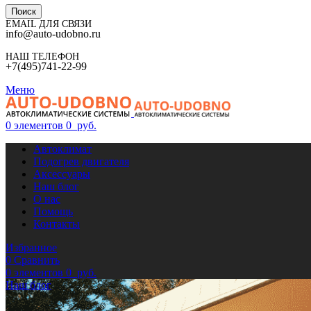
Поиск
EMAIL ДЛЯ СВЯЗИ
info@auto-udobno.ru
НАШ ТЕЛЕФОН
+7(495)741-22-99
Меню
0
элементов
0
руб.
Автоклимат
Подогрев двигателя
Аксессуары
Наш блог
О нас
Помощь
Контакты
Избранное
0
Сравнить
0
элементов
0
руб.
Наш блог