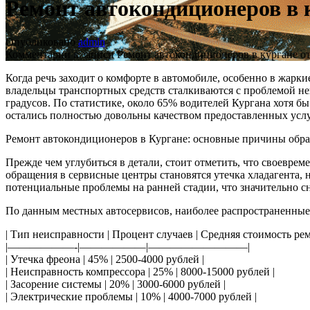
Ремонт автокондиционеров в 
Опубликовано
admin
Комментарии
к записи Ремонт автокондиционеров в кургане о
Когда речь заходит о комфорте в автомобиле, особенно в жарк
владельцы транспортных средств сталкиваются с проблемой не
градусов. По статистике, около 65% водителей Кургана хотя б
остались полностью довольны качеством предоставленных услу
Ремонт автокондиционеров в Кургане: основные причины обра
Прежде чем углубиться в детали, стоит отметить, что своев
обращения в сервисные центры становятся утечка хладагента, 
потенциальные проблемы на ранней стадии, что значительно с
По данным местных автосервисов, наиболее распространенны
| Тип неисправности | Процент случаев | Средняя стоимость рем
|——————-|——————|—————————|
| Утечка фреона | 45% | 2500-4000 рублей |
| Неисправность компрессора | 25% | 8000-15000 рублей |
| Засорение системы | 20% | 3000-6000 рублей |
| Электрические проблемы | 10% | 4000-7000 рублей |