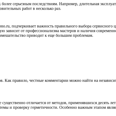
к более серьезным последствиям. Например, длительная эксплуа
вительных работ в несколько раз.
bno.ru, подчеркивает важность правильного выбора сервисного
мую зависит от профессионализма мастеров и наличия современн
 вмешательство приводит к еще большим проблемам.
в. Как правило, честные комментарии можно найти на независ
существенно отличается от методов, применявшихся десять лет
мы и проверку герметичности. Особенно важным этапом являетс