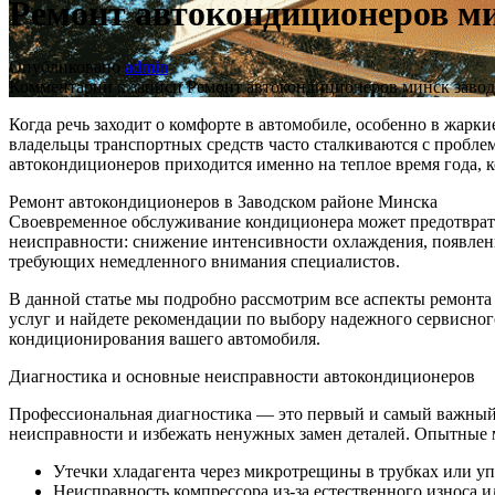
Ремонт автокондиционеров ми
Опубликовано
admin
Комментарии
к записи Ремонт автокондиционеров минск завод
Когда речь заходит о комфорте в автомобиле, особенно в жарк
владельцы транспортных средств часто сталкиваются с пробле
автокондиционеров приходится именно на теплое время года, к
Ремонт автокондиционеров в Заводском районе Минска
Своевременное обслуживание кондиционера может предотврати
неисправности: снижение интенсивности охлаждения, появлен
требующих немедленного внимания специалистов.
В данной статье мы подробно рассмотрим все аспекты ремонта
услуг и найдете рекомендации по выбору надежного сервисно
кондиционирования вашего автомобиля.
Диагностика и основные неисправности автокондиционеров
Профессиональная диагностика — это первый и самый важный 
неисправности и избежать ненужных замен деталей. Опытные 
Утечки хладагента через микротрещины в трубках или у
Неисправность компрессора из-за естественного износа и