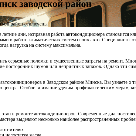
нск заводской район
ской район
отключены
ие летние дни, исправная работа автокондиционера становится к
мами в работе климатических систем своих авто. Специалисты о
огда нагрузка на систему максимальна.
ть серьезные поломки и существенные затраты на ремонт. Мно
ие посторонних шумов или неприятных запахов. Однако эти сим
 автокондиционеров в Заводском районе Минска. Вы узнаете о 
го центра. Особое внимание уделим профилактическим мерам, к
этап в ремонте автокондиционеров. Современные диагностичес
мастера выделяют несколько наиболее распространенных пробле
плотнителях
ли недостатка масла