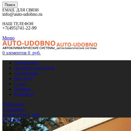
Поиск
EMAIL ДЛЯ СВЯЗИ
info@auto-udobno.ru
НАШ ТЕЛЕФОН
+7(495)741-22-99
Меню
0
элементов
0
руб.
Автоклимат
Подогрев двигателя
Аксессуары
Наш блог
О нас
Помощь
Контакты
Избранное
0
Сравнить
0
элементов
0
руб.
Наш блог