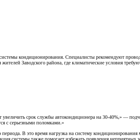
 системы кондиционирования. Специалисты рекомендуют проводи
ля жителей Заводского района, где климатические условия треб
ет увеличить срок службы автокондиционера на 30-40%,» — по
тся с серьезными поломками.»
 периода. В это время нагрузка на систему кондиционирования
кция системы также помогает избежать появления неприятных за