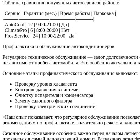
Таблица сравнения популярных автосервисов района:
| Сервис | Гарантия (мес.) | Время работы | Парковка |
|———|——————|—————|———-|
| AutoCool | 12 | 9:00-21:00 | Да |
| ClimatePro | 6 | 8:00-20:00 | Нет |
| FrostService | 24 | 10:00-22:00 | Да |
Профилактика и обслуживание автокондиционеров
Регулярное техническое обслуживание — залог долговечности
независимо от пробега автомобиля. Это особенно актуально д
Основные этапы профилактического обслуживания включают:
Проверку уровня хладагента
Контроль давления в системе
Очистку испарителя и конденсатора
Замену салонного фильтра
Проверку электрических соединений
«Наш опыт показывает, что регулярное обслуживание позволя
рекомендациям по профилактике, значительно реже сталкиваю
Сезонное обслуживание особенно важно перед началом летнего
проявиться в самый неподходящий момент. Регулярная дезинфе