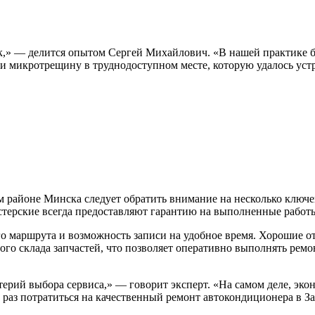
к,» — делится опытом Сергей Михайлович. «В нашей практике б
и микротрещину в труднодоступном месте, которую удалось устр
ом районе Минска следует обратить внимание на несколько клю
терские всегда предоставляют гарантию на выполненные работ
 маршрута и возможность записи на удобное время. Хорошие от
ого склада запчастей, что позволяет оперативно выполнять рем
рий выбора сервиса,» — говорит эксперт. «На самом деле, экон
раз потратиться на качественный ремонт автокондиционера в За