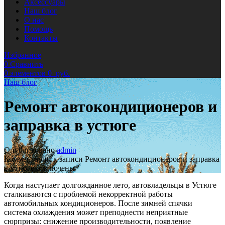
Аксессуары
Наш блог
О нас
Помощь
Контакты
Избранное
0
Сравнить
0
элементов
0
руб.
Наш блог
Ремонт автокондиционеров и
заправка в устюге
Опубликовано
admin
Комментарии
к записи Ремонт автокондиционеров и заправка
в устюге
отключены
Когда наступает долгожданное лето, автовладельцы в Устюге
сталкиваются с проблемой некорректной работы
автомобильных кондиционеров. После зимней спячки
система охлаждения может преподнести неприятные
сюрпризы: снижение производительности, появление