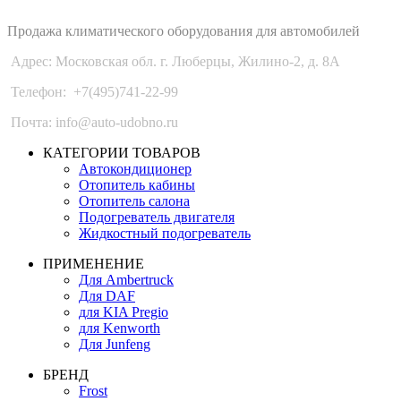
Auto-Udobno
Продажа климатического оборудования для автомобилей
Адрес: Московская обл. г. Люберцы, Жилино-2, д. 8A
Телефон:
+7(495)741-22-99
Почта: info@auto-udobno.ru
КАТЕГОРИИ ТОВАРОВ
Автокондиционер
Отопитель кабины
Отопитель салона
Подогреватель двигателя
Жидкостный подогреватель
ПРИМЕНЕНИЕ
Для Ambertruck
Для DAF
для KIA Pregio
для Kenworth
Для Junfeng
БРЕНД
Frost