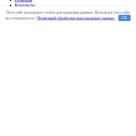
Контакты
Этот сайт использует cookie для хранения данных. Используя этот сайт,
Автоклимат
вы соглашаетесь с
Политикой обработки персональных данных
.
OK
Подогрев двигателя
Аксессуары
Наш блог
О нас
Помощь
Контакты
Избранное
Сравнить
Вход / Регистрация
Корзина
Закрыть
Войти
Закрыть
Еще нет аккаунта?
Создать аккаунт
Магазин
Боковая панель
0
элементов
Заказ
Мой аккаунт