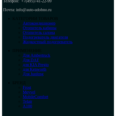
Телефон:
+7(495)741-22-99
Почта: info@auto-udobno.ru
КАТЕГОРИИ ТОВАРОВ
Автокондиционер
Отопитель кабины
Отопитель салона
Подогреватель двигателя
Жидкостный подогреватель
ПРИМЕНЕНИЕ
Для Ambertruck
Для DAF
для KIA Pregio
для Kenworth
Для Junfeng
БРЕНД
Frost
Meyvel
MobileComfort
Telair
А100