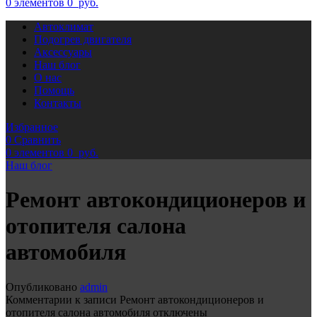
0
элементов
0
руб.
Автоклимат
Подогрев двигателя
Аксессуары
Наш блог
О нас
Помощь
Контакты
Избранное
0
Сравнить
0
элементов
0
руб.
Наш блог
Ремонт автокондиционеров и
отопителя салона
автомобиля
Опубликовано
admin
Комментарии
к записи Ремонт автокондиционеров и
отопителя салона автомобиля
отключены