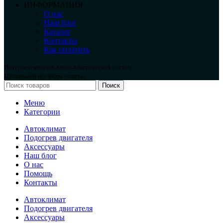
ИНФОРМАЦИЯ
О нас
Наш блог
Каталог
Контакты
Как оплатить
Интернет-магазин автоклиматических систем.
Принимаем все виды оплаты.
Поиск
Меню
Категории
Автоклимат
Подогрев двигателя
Аксессуары
Наш блог
О нас
Помощь
Контакты
Автоклимат
Подогрев двигателя
Аксессуары