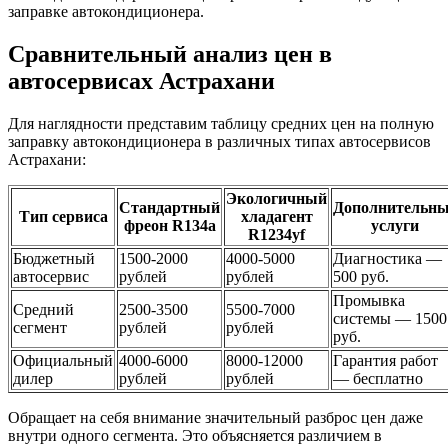
заправке автокондиционера.
Сравнительный анализ цен в
автосервисах Астрахани
Для наглядности представим таблицу средних цен на полную
заправку автокондиционера в различных типах автосервисов
Астрахани:
Экологичный
Стандартный
Дополнительн
Тип сервиса
хладагент
фреон R134a
услуги
R1234yf
Бюджетный
1500-2000
4000-5000
Диагностика —
автосервис
рублей
рублей
500 руб.
Промывка
Средний
2500-3500
5500-7000
системы — 1500
сегмент
рублей
рублей
руб.
Официальный
4000-6000
8000-12000
Гарантия работ
дилер
рублей
рублей
— бесплатно
Обращает на себя внимание значительный разброс цен даже
внутри одного сегмента. Это объясняется различием в