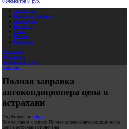
0
элементов
0
руб.
Автоклимат
Подогрев двигателя
Аксессуары
Наш блог
О нас
Помощь
Контакты
Избранное
0
Сравнить
0
элементов
0
руб.
Наш блог
Полная заправка
автокондиционера цена в
астрахани
Опубликовано
admin
Комментарии
к записи Полная заправка автокондиционера
цена в астрахани
отключены