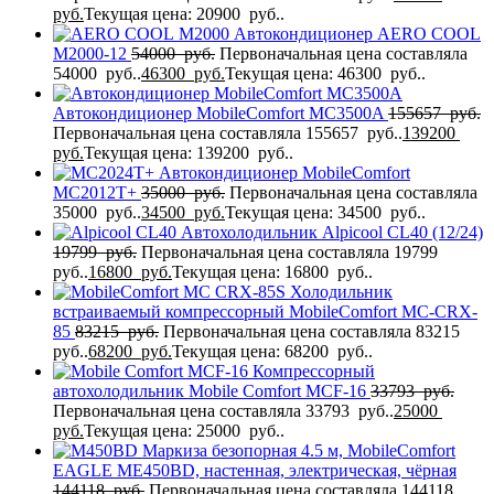
руб.
Текущая цена: 20900 руб..
Автокондиционер AERO COOL
M2000-12
54000
руб.
Первоначальная цена составляла
54000 руб..
46300
руб.
Текущая цена: 46300 руб..
Автокондиционер MobileComfort MC3500A
155657
руб.
Первоначальная цена составляла 155657 руб..
139200
руб.
Текущая цена: 139200 руб..
Автокондиционер MobileComfort
MC2012T+
35000
руб.
Первоначальная цена составляла
35000 руб..
34500
руб.
Текущая цена: 34500 руб..
Автохолодильник Alpicool CL40 (12/24)
19799
руб.
Первоначальная цена составляла 19799
руб..
16800
руб.
Текущая цена: 16800 руб..
Холодильник
встраиваемый компрессорный MobileComfort MC-CRX-
85
83215
руб.
Первоначальная цена составляла 83215
руб..
68200
руб.
Текущая цена: 68200 руб..
Компрессорный
автохолодильник Mobile Comfort MCF-16
33793
руб.
Первоначальная цена составляла 33793 руб..
25000
руб.
Текущая цена: 25000 руб..
Маркиза безопорная 4.5 м, MobileComfort
EAGLE MЕ450BD, настенная, электрическая, чёрная
144118
руб.
Первоначальная цена составляла 144118