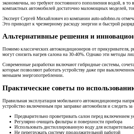
экономичны, но требуют постоянного пополнения водой, в то в
компактных автомобилей достаточно маломощных моделей, тогд
Эксперт Сергей Михайлович из компании auto-udobno.ru отмеч
Это приводит к чрезмерному расходу энергии и быстрой разряд
Альтернативные решения и инновацио
Помимо классических автокондиционеров от прикуривателя, 
могут снизить нагрев салона на 30-40%. Однако эти методы ли
Современные разработки включают гибридные системы, сочет
которые позволяют работать устройству даже при выключенном 
меньшем энергопотреблении.
Практические советы по использовани
Правильная эксплуатация мобильного автокондиционера напрям
устройство включенным при заправке автомобиля и следить за
Предварительно проветривать салон перед включением у
Регулярно очищать фильтры и поверхности прибора
Использовать дистиллированную воду для испарительны
Не перегружать систему продолжительной работой