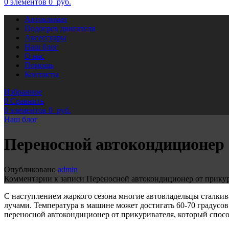
0
элементов
0
руб.
Автоклимат
Подогрев двигателя
Аксессуары
Наш блог
О нас
Помощь
Контакты
Избранное
0
Сравнить
0
элементов
0
руб.
Наш блог
Переносной автокондиционер 
Опубликовано
admin
Комментарии
к записи Переносной автокондиционер от прику
С наступлением жаркого сезона многие автовладельцы сталкив
лучами. Температура в машине может достигать 60-70 градусов
переносной автокондиционер от прикуривателя, который спосо