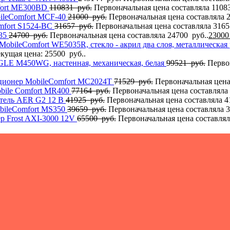
fort MЕ300BD
110831
руб.
Первоначальная цена составляла 11083
ileComfort MCF-40
21000
руб.
Первоначальная цена составляла 2
mfort S1524-BC
31657
руб.
Первоначальная цена составляла 3165
-35
24700
руб.
Первоначальная цена составляла 24700 руб..
2300
MobileComfort WE5035R, стекло - акрил два слоя, металлическа
кущая цена: 25500 руб..
AGLE M450WG, настенная, механическая, белая
99521
руб.
Перво
ционер MobileComfort MC2024T
71529
руб.
Первоначальная цена
bile Comfort MR400
77164
руб.
Первоначальная цена составляла 
тель AER G2 12 В
41925
руб.
Первоначальная цена составляла 4
bileComfort MS350
39659
руб.
Первоначальная цена составляла 3
р Frost AXI-3000 12V
65500
руб.
Первоначальная цена составлял