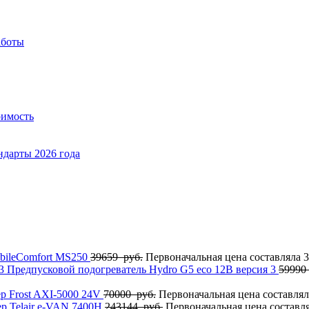
аботы
оимость
ндарты 2026 года
bileComfort MS250
39659
руб.
Первоначальная цена составляла 3
Предпусковой подогреватель Hydro G5 eco 12В версия 3
59990
р Frost AXI-5000 24V
70000
руб.
Первоначальная цена составлял
р Telair e-VAN 7400H
243144
руб.
Первоначальная цена составля