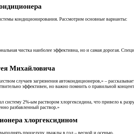
кондиционера
истемы кондиционирования. Рассмотрим основные варианты:
нальная чистка наиболее эффективна, но и самая дорогая. Спец
гея Михайловича
ожеством случаев загрязнения автокондиционеров,» – рассказыв
вительно эффективен, но важно помнить о правильной концент
ал систему 2%-ым раствором хлоргексидина, что привело к раз
енно разбавленный раствор.»
ционера хлоргексидином
выполнять процедуру дважды в год – весной и осенью.