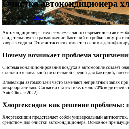
Очистка автокондиционера х
Опубликовано
admin
Комментарии
к записи Очистка автокондиционера хлоргексид
Автокондиционер – неотъемлемая часть современного автомобил
свидетельствует о размножении бактерий и грибков внутри ис
хлоргексидина. Этот антисептик известен своими дезинфицир
Почему возникает проблема загрязнени
Система кондиционирования воздуха в автомобиле создает бла
становится идеальной питательной средой для бактерий, плесе
Владельцы автомобилей часто замечают неприятный запах при 
микроорганизмы. Согласно статистике, около 70% водителей с
AutoClimate 2022].
Хлоргексидин как решение проблемы: 
Хлоргексидин представляет собой универсальный антисептик,
средством для очистки автокондиционера. Основное преимуще