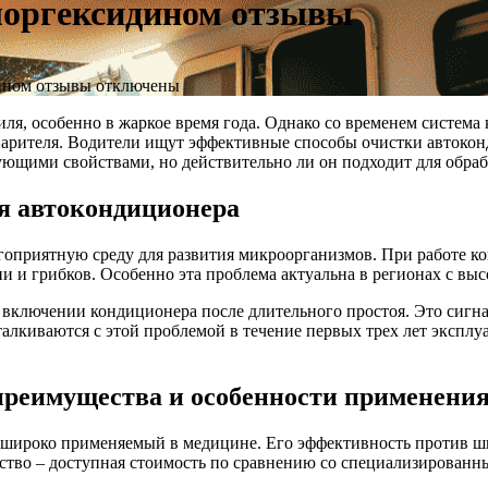
лоргексидином отзывы
ином отзывы
отключены
я, особенно в жаркое время года. Однако со временем система 
парителя. Водители ищут эффективные способы очистки автокон
ующими свойствами, но действительно ли он подходит для обр
я автокондиционера
гоприятную среду для развития микроорганизмов. При работе ко
ни и грибков. Особенно эта проблема актуальна в регионах с вы
включении кондиционера после длительного простоя. Это сигна
талкиваются с этой проблемой в течение первых трех лет экспл
преимущества и особенности применени
 широко применяемый в медицине. Его эффективность против ш
ство – доступная стоимость по сравнению со специализированн