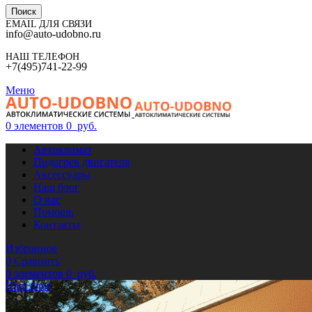
Поиск
EMAIL ДЛЯ СВЯЗИ
info@auto-udobno.ru
НАШ ТЕЛЕФОН
+7(495)741-22-99
Меню
0
элементов
0
руб.
Автоклимат
Подогрев двигателя
Аксессуары
Наш блог
О нас
Помощь
Контакты
Избранное
0
Сравнить
0
элементов
0
руб.
Наш блог