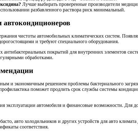
ексидина?
Лучше выбирать проверенные производители медицин
спользовании разбавленного раствора риск минимальный.
и автокондиционеров
ержания чистоты автомобильных климатических систем. Появля
 дорогостоящими и требуют специального оборудования.
ых антибактериальных покрытий для внутренних элементов сис
егулярными обработками.
омендации
ным и экономичным решением проблемы бактериального загрязн
 профилактика поможет продлить срок службы системы кондици
вия эксплуатации автомобиля и финансовые возможности. Для д
ебасто, авто холодильников и других устройств для авто климата
тификаты соответствия.