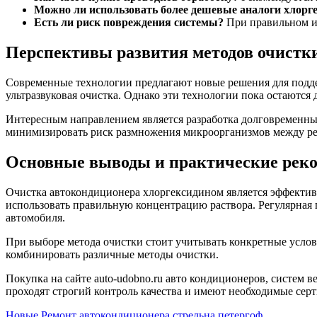
Можно ли использовать более дешевые аналоги хлорг
Есть ли риск повреждения системы?
При правильном и
Перспективы развития методов очистк
Современные технологии предлагают новые решения для подд
ультразвуковая очистка. Однако эти технологии пока остаются
Интересным направлением является разработка долговременн
минимизировать риск размножения микроорганизмов между р
Основные выводы и практические рек
Очистка автокондиционера хлоргексидином является эффектив
использовать правильную концентрацию раствора. Регулярная
автомобиля.
При выборе метода очистки стоит учитывать конкретные усло
комбинировать различные методы очистки.
Покупка на сайте auto-udobno.ru авто кондиционеров, систем в
проходят строгий контроль качества и имеют необходимые сер
Новые
Ремонт автокондиционера стрельна петергоф