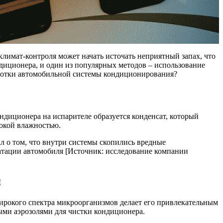
климат-контроля может начать источать неприятный запах, что
диционера, и один из популярных методов – использование
аботки автомобильной системы кондиционирования?
ндиционера на испарителе образуется конденсат, который
сокой влажностью.
л о том, что внутри системы скопились вредные
уатации автомобиля [Источник: исследование компании
я
ирокого спектра микроорганизмов делает его привлекательным
ыми аэрозолями для чистки кондиционера.