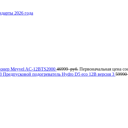
ндарты 2026 года
онер Meyvel AC-12BTS2000
46999
руб.
Первоначальная цена сос
Предпусковой подогреватель Hydro D5 eco 12В версия 3
59990