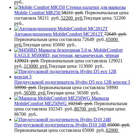
руб..
Стенки-палатки для маркизы
Mobile Comfort МR250
58211
руб.
Первоначальная цена
составляла 58211 руб..
52200
руб.
Текущая цена: 52200
руб..
Автокондиционер MobileComfort MC2012T
72649
руб.
Первоначальная цена составляла 72649 руб..
65000
руб.
Текущая цена: 65000 руб..
Маркиза безопорная 5.0 м, MobileComfort
EAGLE M500BD, настенная, механическая, чёрная
129021
руб.
Первоначальная цена составляла 129021
руб..
113000
руб.
Текущая цена: 113000 руб..
Предпусковой подогреватель Hydro D5 eco 12В версия 3
59990
руб.
Первоначальная цена составляла 59990
руб..
56500
руб.
Текущая цена: 56500 руб..
Маркиза
MobileComfort ME250WG
102345
руб.
Первоначальная
цена составляла 102345 руб..
86700
руб.
Текущая цена:
86700 руб..
Предпусковой подогреватель Hydro D10 24В
65000
руб.
Первоначальная цена составляла 65000 руб..
62000