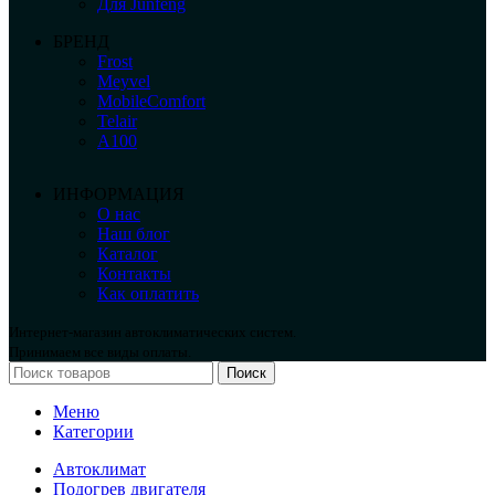
Для Junfeng
БРЕНД
Frost
Meyvel
MobileComfort
Telair
А100
ИНФОРМАЦИЯ
О нас
Наш блог
Каталог
Контакты
Как оплатить
Интернет-магазин автоклиматических систем.
Принимаем все виды оплаты.
Поиск
Меню
Категории
Автоклимат
Подогрев двигателя