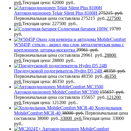
руб.
Текущая цена: 62000 руб..
Автокондиционер Telair Silent Plus 8100H
275215
руб.
Первоначальная цена составляла 275215 руб..
227500
руб.
Текущая цена: 227500 руб..
Солнечная батарея 100W
19789
руб.
Окно для кемпера и автодома MobileComfort
W5045P, стекло - акрил два слоя, металлическая рама с
креплением, шторка-москитка
29961
руб.
Первоначальная цена составляла 29961 руб..
28800
руб.
Текущая цена: 28800 руб..
Предпусковой подогреватель Hydro D5 24В
48350
руб.
Первоначальная цена составляла 48350 руб..
46350
руб.
Текущая цена: 46350 руб..
Автокондиционер MobileComfort MC3500
155657
руб.
Первоначальная цена составляла 155657 руб..
121200
руб.
Текущая цена: 121200 руб..
Холодильник
MobileComfort MCR-40
38000
руб.
Первоначальная цена
составляла 38000 руб..
33000
руб.
Текущая цена: 33000
руб..
Автокондиционер MobileComfort