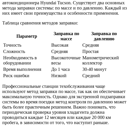
автокондиционера Hyundai Tucson. Существует два основных
метода заправки системы: по массе и по давлению. Каждый из
них имеет свои преимущества и особенности применения.
Таблица сравнения методов заправки:
Заправка по
Заправка по
Параметр
массе
давлению
Точность
Высокая
Средняя
Сложность
Средняя
Простая
Необходимость в
Высокоточные
Манометрический
оборудовании
весы
коллектор
Время выполнения
До 1 часа
30-40 минут
Риск ошибки
Низкий
Средний
Профессиональные станции техобслуживания чаще
используют метод заправки по массе, так как он обеспечивает
максимальную точность. Однако для экстренной подзаправки
системы во время поездки метод контроля по давлению может
быть более практичным решением. Важно понимать, что
периодическая проверка уровня хладагента должна
проводиться каждые 12 месяцев или каждые 20 000 км
пробега, в зависимости от того, что наступит раньше.