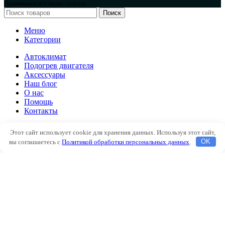
Принимаем все виды оплаты.
Поиск
Меню
Категории
Автоклимат
Подогрев двигателя
Аксессуары
Наш блог
О нас
Помощь
Контакты
Автоклимат
Этот сайт использует cookie для хранения данных. Используя этот сайт,
Подогрев двигателя
вы соглашаетесь с
Политикой обработки персональных данных
.
OK
Аксессуары
Наш блог
О нас
Помощь
Контакты
Избранное
Сравнить
Вход / Регистрация