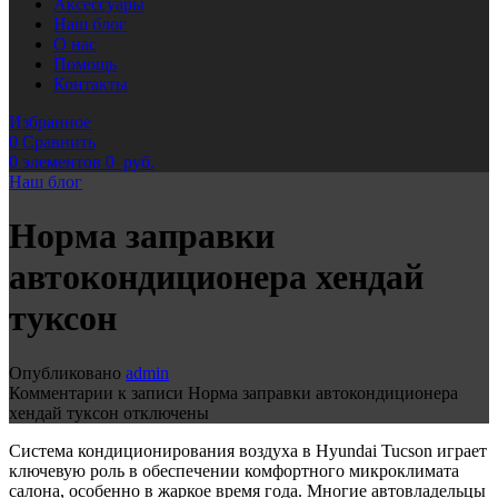
Аксессуары
Наш блог
О нас
Помощь
Контакты
Избранное
0
Сравнить
0
элементов
0
руб.
Наш блог
Норма заправки
автокондиционера хендай
туксон
Опубликовано
admin
Комментарии
к записи Норма заправки автокондиционера
хендай туксон
отключены
Система кондиционирования воздуха в Hyundai Tucson играет
ключевую роль в обеспечении комфортного микроклимата
салона, особенно в жаркое время года. Многие автовладельцы