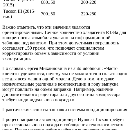
680±50
200-220
2015)
Tucson III (2015-
700±50
220-250
н.в.)
Важно отметить, что эти значения являются
ориентировочными. Точное количество хладагента R134a для
конкретного автомобиля указано на информационной
табличке под капотом. При этом допустимая погрешность
составляет ±50 грамм, что позволяет специалистам
корректировать объем в зависимости от условий
эксплуатации.
По словам Сергея Михайловича из auto-udobno.ru: «Часто
клиенты удивляются, почему мы не можем точно сказать один
вес для всех машин одной модели. Дело в том, что даже
незначительные различия в комплектации и году выпуска
могут повлиять на объем заправки. Например, наличие
дополнительного радиатора или другого типа компрессора
требует индивидуального подхода.»
Практические аспекты заправки системы кондиционирования
Процесс заправки автокондиционера Hyundai Tucson требует
профессионального подхода и соблюдения технологических
норм. Перед началом работ необходимо провести полную