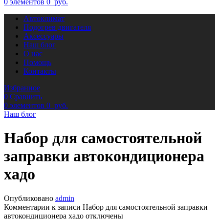
0
элементов
0
руб.
Автоклимат
Подогрев двигателя
Аксессуары
Наш блог
О нас
Помощь
Контакты
Избранное
0
Сравнить
0
элементов
0
руб.
Наш блог
Набор для самостоятельной
заправки автокондиционера
хадо
Опубликовано
admin
Комментарии
к записи Набор для самостоятельной заправки
автокондиционера хадо
отключены