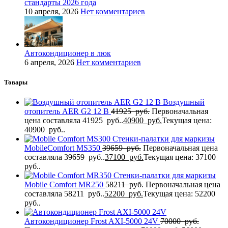
стандарты 2026 года
10 апреля, 2026
Нет комментариев
Автокондиционер в люк
6 апреля, 2026
Нет комментариев
Товары
Воздушный
отопитель AER G2 12 В
41925
руб.
Первоначальная
цена составляла 41925 руб..
40900
руб.
Текущая цена:
40900 руб..
Стенки-палатки для маркизы
MobileComfort MS350
39659
руб.
Первоначальная цена
составляла 39659 руб..
37100
руб.
Текущая цена: 37100
руб..
Стенки-палатки для маркизы
Mobile Comfort МR250
58211
руб.
Первоначальная цена
составляла 58211 руб..
52200
руб.
Текущая цена: 52200
руб..
Автокондиционер Frost AXI-5000 24V
70000
руб.