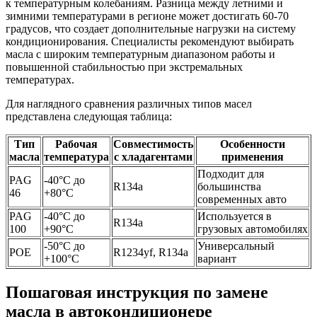
к температурным колебаниям. Разница между летними и
зимними температурами в регионе может достигать 60-70
градусов, что создает дополнительные нагрузки на систему
кондиционирования. Специалисты рекомендуют выбирать
масла с широким температурным диапазоном работы и
повышенной стабильностью при экстремальных
температурах.
Для наглядного сравнения различных типов масел
представлена следующая таблица:
Тип
Рабочая
Совместимость
Особенности
масла
температура
с хладагентами
применения
Подходит для
PAG
-40°C до
R134a
большинства
46
+80°C
современных авто
PAG
-40°C до
Используется в
R134a
100
+90°C
грузовых автомобилях
-50°C до
Универсальный
POE
R1234yf, R134a
+100°C
вариант
Пошаговая инструкция по замене
масла в автокондиционере