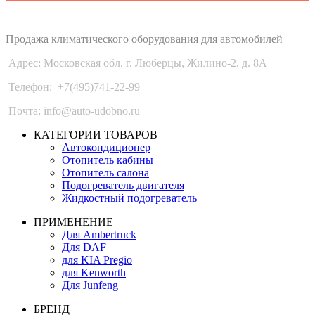
Auto-Udobno
Продажа климатического оборудования для автомобилей
Адрес: Московская обл. г. Люберцы, Жилино-2, д. 8A
Телефон:
+7(495)741-22-99
Почта: info@auto-udobno.ru
КАТЕГОРИИ ТОВАРОВ
Автокондиционер
Отопитель кабины
Отопитель салона
Подогреватель двигателя
Жидкостный подогреватель
ПРИМЕНЕНИЕ
Для Ambertruck
Для DAF
для KIA Pregio
для Kenworth
Для Junfeng
БРЕНД