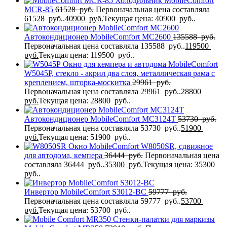
Холодильник MobileComfort
MCR-85
61528
руб.
Первоначальная цена составляла
61528 руб..
40900
руб.
Текущая цена: 40900 руб..
Автокондиционер MobileComfort MC2600
135588
руб.
Первоначальная цена составляла 135588 руб..
119500
руб.
Текущая цена: 119500 руб..
Окно для кемпера и автодома MobileComfort
W5045P, стекло - акрил два слоя, металлическая рама с
креплением, шторка-москитка
29961
руб.
Первоначальная цена составляла 29961 руб..
28800
руб.
Текущая цена: 28800 руб..
Автокондиционер MobileComfort MC3124T
53730
руб.
Первоначальная цена составляла 53730 руб..
51900
руб.
Текущая цена: 51900 руб..
Окно MobileComfort W8050SR, сдвижное
для автодома, кемпера
36444
руб.
Первоначальная цена
составляла 36444 руб..
35300
руб.
Текущая цена: 35300
руб..
Инвертор MobileComfort S3012-BC
59777
руб.
Первоначальная цена составляла 59777 руб..
53700
руб.
Текущая цена: 53700 руб..
Стенки-палатки для маркизы