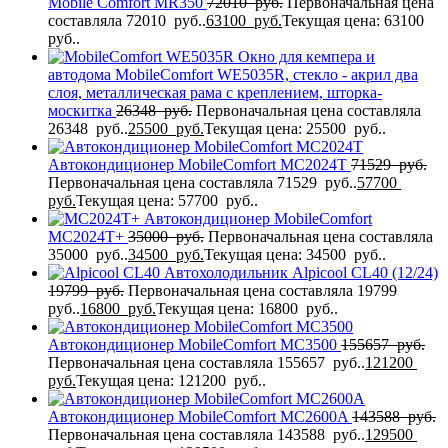
Mobile Comfort MR350
72010
руб.
Первоначальная цена
составляла 72010 руб..
63100
руб.
Текущая цена: 63100
руб..
Окно для кемпера и
автодома MobileComfort WE5035R, стекло - акрил два
слоя, металлическая рама с креплением, шторка-
москитка
26348
руб.
Первоначальная цена составляла
26348 руб..
25500
руб.
Текущая цена: 25500 руб..
Автокондиционер MobileComfort MC2024T
71529
руб.
Первоначальная цена составляла 71529 руб..
57700
руб.
Текущая цена: 57700 руб..
Автокондиционер MobileComfort
MC2024T+
35000
руб.
Первоначальная цена составляла
35000 руб..
34500
руб.
Текущая цена: 34500 руб..
Автохолодильник Alpicool CL40 (12/24)
19799
руб.
Первоначальная цена составляла 19799
руб..
16800
руб.
Текущая цена: 16800 руб..
Автокондиционер MobileComfort MC3500
155657
руб.
Первоначальная цена составляла 155657 руб..
121200
руб.
Текущая цена: 121200 руб..
Автокондиционер MobileComfort MC2600A
143588
руб.
Первоначальная цена составляла 143588 руб..
129500