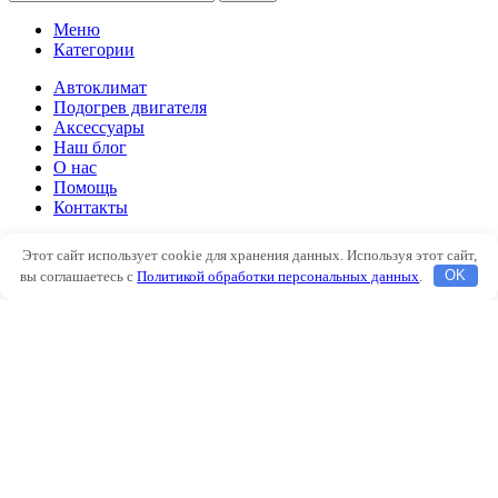
Меню
Категории
Автоклимат
Подогрев двигателя
Аксессуары
Наш блог
О нас
Помощь
Контакты
Автоклимат
Этот сайт использует cookie для хранения данных. Используя этот сайт,
Подогрев двигателя
вы соглашаетесь с
Политикой обработки персональных данных
.
OK
Аксессуары
Наш блог
О нас
Помощь
Контакты
Избранное
Сравнить
Вход / Регистрация
Корзина
Закрыть