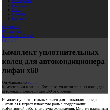
Аксессуары
Наш блог
О нас
Помощь
Контакты
Избранное
0
Сравнить
0
элементов
0
руб.
Наш блог
Комплект уплотнительных
колец для автокондиционера
лифан х60
Опубликовано
admin
Комментарии
к записи Комплект уплотнительных колец для
автокондиционера лифан х60
отключены
Комплект уплотнительных колец для автокондиционера
Лифан Х60 играет ключевую роль в поддержании
эффективной работы системы охлаждения. Многие владельцы