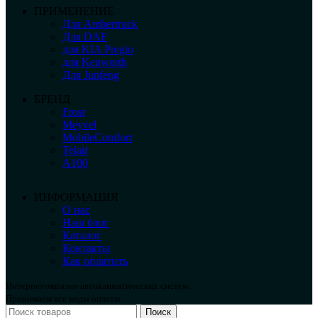
ПРИМЕНЕНИЕ
Для Ambertruck
Для DAF
для KIA Pregio
для Kenworth
Для Junfeng
БРЕНД
Frost
Meyvel
MobileComfort
Telair
А100
ИНФОРМАЦИЯ
О нас
Наш блог
Каталог
Контакты
Как оплатить
Интернет-магазин автоклиматических систем.
Принимаем все виды оплаты.
Поиск