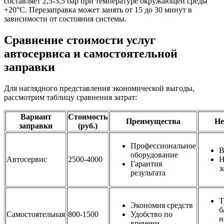
составляет 2,5-3,5 бар при температуре окружающей среды
+20°C. Перезаправка может занять от 15 до 30 минут в
зависимости от состояния системы.
Сравнение стоимости услуг
автосервиса и самостоятельной
заправки
Для наглядного представления экономической выгоды,
рассмотрим таблицу сравнения затрат:
Вариант
Стоимость
Преимущества
Не
заправки
(руб.)
Профессиональное
В
оборудование
Автосервис
2500-4000
Н
Гарантия
з
результата
Т
Экономия средств
б
Самостоятельная
800-1500
Удобство по
н
времени