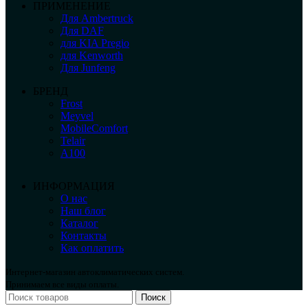
ПРИМЕНЕНИЕ
Для Ambertruck
Для DAF
для KIA Pregio
для Kenworth
Для Junfeng
БРЕНД
Frost
Meyvel
MobileComfort
Telair
А100
ИНФОРМАЦИЯ
О нас
Наш блог
Каталог
Контакты
Как оплатить
Интернет-магазин автоклиматических систем.
Принимаем все виды оплаты.
Поиск