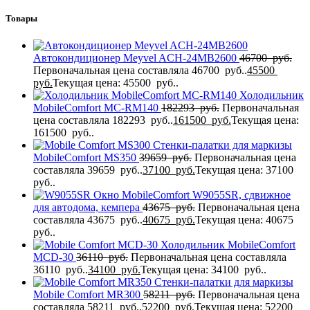
Товары
Автокондиционер Meyvel ACH-24MB2600
46700
руб.
Первоначальная цена составляла 46700 руб..
45500
руб.
Текущая цена: 45500 руб..
Холодильник
MobileComfort MC-RM140
182293
руб.
Первоначальная
цена составляла 182293 руб..
161500
руб.
Текущая цена:
161500 руб..
Стенки-палатки для маркизы
MobileComfort MS350
39659
руб.
Первоначальная цена
составляла 39659 руб..
37100
руб.
Текущая цена: 37100
руб..
Окно MobileComfort W9055SR, сдвижное
для автодома, кемпера
43675
руб.
Первоначальная цена
составляла 43675 руб..
40675
руб.
Текущая цена: 40675
руб..
Холодильник MobileComfort
MCD-30
36110
руб.
Первоначальная цена составляла
36110 руб..
34100
руб.
Текущая цена: 34100 руб..
Стенки-палатки для маркизы
Mobile Comfort MR300
58211
руб.
Первоначальная цена
составляла 58211 руб..
52200
руб.
Текущая цена: 52200