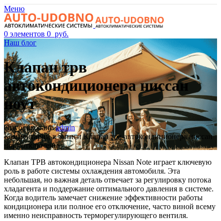
Меню
0
элементов
0
руб.
Наш блог
Клапан трв
автокондиционера ниссан
ноут
Опубликовано
admin
Комментарии
к записи Клапан трв автокондиционера ниссан
ноут
отключены
Клапан ТРВ автокондиционера Nissan Note играет ключевую
роль в работе системы охлаждения автомобиля. Эта
небольшая, но важная деталь отвечает за регулировку потока
хладагента и поддержание оптимального давления в системе.
Когда водитель замечает снижение эффективности работы
кондиционера или полное его отключение, часто виной всему
именно неисправность терморегулирующего вентиля.