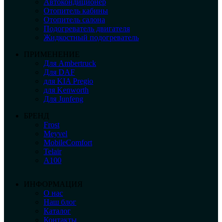
Автокондиционер
Отопитель кабины
Отопитель салона
Подогреватель двигателя
Жидкостный подогреватель
ПРИМЕНЕНИЕ
Для Ambertruck
Для DAF
для KIA Pregio
для Kenworth
Для Junfeng
БРЕНД
Frost
Meyvel
MobileComfort
Telair
А100
ИНФОРМАЦИЯ
О нас
Наш блог
Каталог
Контакты