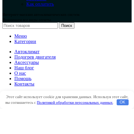
Как оплатить
Интернет-магазин автоклиматических систем.
Принимаем все виды оплаты.
Поиск
Меню
Категории
Автоклимат
Подогрев двигателя
Аксессуары
Наш блог
О нас
Помощь
Контакты
Автоклимат
Этот сайт использует cookie для хранения данных. Используя этот сайт,
Подогрев двигателя
вы соглашаетесь с
Политикой обработки персональных данных
.
OK
Аксессуары
Наш блог
О нас
Помощь
Контакты
Избранное