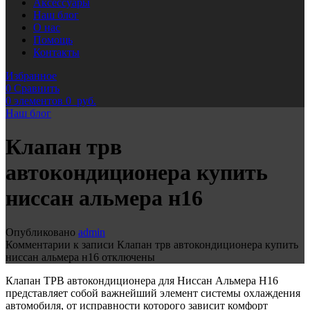
Аксессуары
Наш блог
О нас
Помощь
Контакты
Избранное
0
Сравнить
0
элементов
0
руб.
Наш блог
Клапан трв
автокондиционера купить
ниссан альмера н16
Опубликовано
admin
Комментарии
к записи Клапан трв автокондиционера купить
ниссан альмера н16
отключены
Клапан ТРВ автокондиционера для Ниссан Альмера Н16
представляет собой важнейший элемент системы охлаждения
автомобиля, от исправности которого зависит комфорт