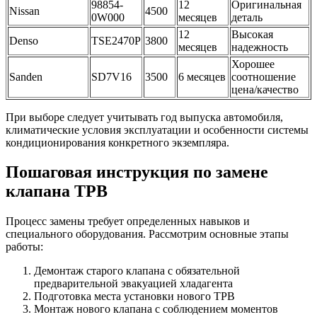
98854-
12
Оригинальная
Nissan
4500
0W000
месяцев
деталь
12
Высокая
Denso
TSE2470P
3800
месяцев
надежность
Хорошее
Sanden
SD7V16
3500
6 месяцев
соотношение
цена/качество
При выборе следует учитывать год выпуска автомобиля,
климатические условия эксплуатации и особенности системы
кондиционирования конкретного экземпляра.
Пошаговая инструкция по замене
клапана ТРВ
Процесс замены требует определенных навыков и
специального оборудования. Рассмотрим основные этапы
работы:
Демонтаж старого клапана с обязательной
предварительной эвакуацией хладагента
Подготовка места установки нового ТРВ
Монтаж нового клапана с соблюдением моментов