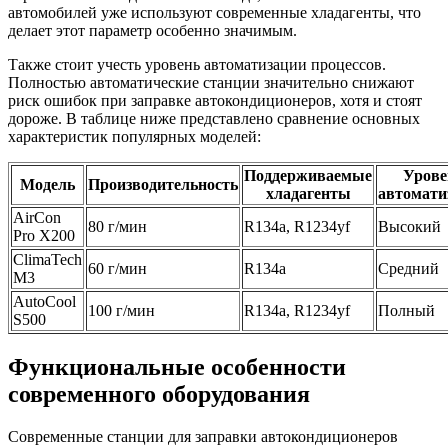
автомобилей уже используют современные хладагенты, что
делает этот параметр особенно значимым.
Также стоит учесть уровень автоматизации процессов.
Полностью автоматические станции значительно снижают
риск ошибок при заправке автокондиционеров, хотя и стоят
дороже. В таблице ниже представлено сравнение основных
характеристик популярных моделей:
Поддерживаемые
Урове
Модель
Производительность
хладагенты
автомати
AirCon
80 г/мин
R134a, R1234yf
Высокий
Pro X200
ClimaTech
60 г/мин
R134a
Средний
M3
AutoCool
100 г/мин
R134a, R1234yf
Полный
S500
Функциональные особенности
современного оборудования
Современные станции для заправки автокондиционеров