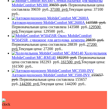
Стенки-палатки для маркизы
MobileComfort МS300
39659
руб.
Первоначальная цена
составляла 39659 руб..
37100
руб.
Текущая цена: 37100
руб..
Автокондиционер MobileComfort MC2600A
143588
руб.
Первоначальная цена составляла 143588 руб..
129500
руб.
Текущая цена: 129500 руб..
Окно MobileComfort
W5045SR, сдвижное для автодома, кемпера
28839
руб.
Первоначальная цена составляла 28839 руб..
27200
руб.
Текущая цена: 27200 руб..
Холодильник
MobileComfort MC-RM140
182293
руб.
Первоначальная
цена составляла 182293 руб..
161500
руб.
Текущая цена:
161500 руб..
Автокондиционер MobileComfort MC3500-INV
155657
руб.
Первоначальная цена составляла 155657
руб..
144200
руб.
Текущая цена: 144200 руб..