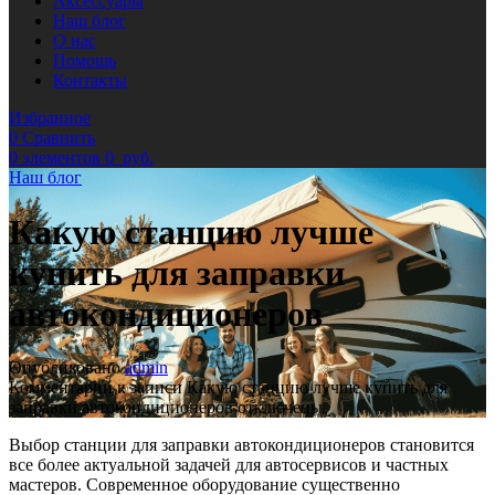
Аксессуары
Наш блог
О нас
Помощь
Контакты
Избранное
0
Сравнить
0
элементов
0
руб.
Наш блог
Какую станцию лучше
купить для заправки
автокондиционеров
Опубликовано
admin
Комментарии
к записи Какую станцию лучше купить для
заправки автокондиционеров
отключены
Выбор станции для заправки автокондиционеров становится
все более актуальной задачей для автосервисов и частных
мастеров. Современное оборудование существенно