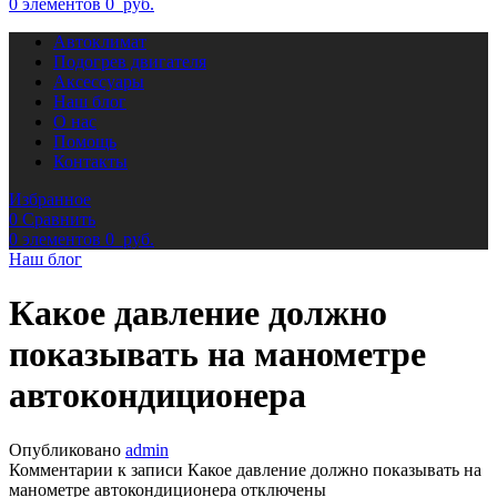
0
элементов
0
руб.
Автоклимат
Подогрев двигателя
Аксессуары
Наш блог
О нас
Помощь
Контакты
Избранное
0
Сравнить
0
элементов
0
руб.
Наш блог
Какое давление должно
показывать на манометре
автокондиционера
Опубликовано
admin
Комментарии
к записи Какое давление должно показывать на
манометре автокондиционера
отключены