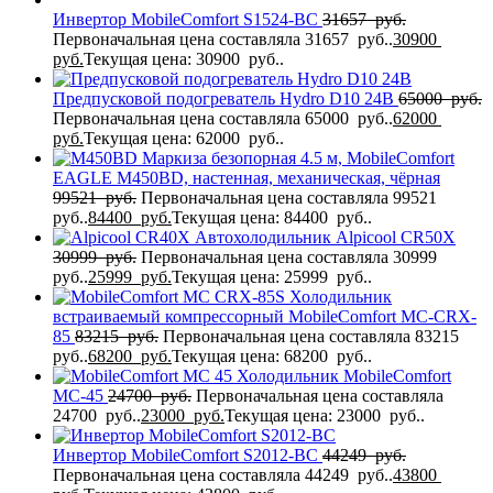
Инвертор MobileComfort S1524-BC
31657
руб.
Первоначальная цена составляла 31657 руб..
30900
руб.
Текущая цена: 30900 руб..
Предпусковой подогреватель Hydro D10 24В
65000
руб.
Первоначальная цена составляла 65000 руб..
62000
руб.
Текущая цена: 62000 руб..
Маркиза безопорная 4.5 м, MobileComfort
EAGLE M450BD, настенная, механическая, чёрная
99521
руб.
Первоначальная цена составляла 99521
руб..
84400
руб.
Текущая цена: 84400 руб..
Автохолодильник Alpicool CR50X
30999
руб.
Первоначальная цена составляла 30999
руб..
25999
руб.
Текущая цена: 25999 руб..
Холодильник
встраиваемый компрессорный MobileComfort MC-CRX-
85
83215
руб.
Первоначальная цена составляла 83215
руб..
68200
руб.
Текущая цена: 68200 руб..
Холодильник MobileComfort
MC-45
24700
руб.
Первоначальная цена составляла
24700 руб..
23000
руб.
Текущая цена: 23000 руб..
Инвертор MobileComfort S2012-BC
44249
руб.
Первоначальная цена составляла 44249 руб..
43800