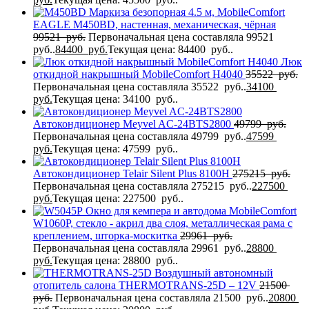
Маркиза безопорная 4.5 м, MobileComfort
EAGLE M450BD, настенная, механическая, чёрная
99521
руб.
Первоначальная цена составляла 99521
руб..
84400
руб.
Текущая цена: 84400 руб..
Люк
откидной накрышный MobileComfort H4040
35522
руб.
Первоначальная цена составляла 35522 руб..
34100
руб.
Текущая цена: 34100 руб..
Автокондиционер Meyvel AC-24BTS2800
49799
руб.
Первоначальная цена составляла 49799 руб..
47599
руб.
Текущая цена: 47599 руб..
Автокондиционер Telair Silent Plus 8100H
275215
руб.
Первоначальная цена составляла 275215 руб..
227500
руб.
Текущая цена: 227500 руб..
Окно для кемпера и автодома MobileComfort
W1060P, стекло - акрил два слоя, металлическая рама с
креплением, шторка-москитка
29961
руб.
Первоначальная цена составляла 29961 руб..
28800
руб.
Текущая цена: 28800 руб..
Воздушный автономный
отопитель салона THERMOTRANS-25D – 12V
21500
руб.
Первоначальная цена составляла 21500 руб..
20800