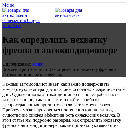
Меню
0
элементов
0
руб.
Наш блог
Как определить нехватку
фреона в автокондиционере
Опубликовано
admin
Комментарии
к записи Как определить нехватку фреона в
автокондиционере
отключены
Каждый автомобилист знает, как важно поддерживать
комфортную температуру в салоне, особенно в жаркие летние
дни. Однако иногда автокондиционер начинает работать не
так эффективно, как раньше, и одной из наиболее
распространенных причин этого является утечка фреона.
Проблема может проявляться постепенно или внезапно,
существенно снижая эффективность охлаждения воздуха. В
этой статье мы подробно разберем, как определить нехватку
фреона в автокондиционере, какие признаки указывают на