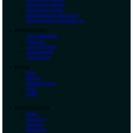
Отопитель кабины
Отопитель салона
Подогреватель двигателя
Жидкостный подогреватель
ПРИМЕНЕНИЕ
Для Ambertruck
Для DAF
для KIA Pregio
для Kenworth
Для Junfeng
БРЕНД
Frost
Meyvel
MobileComfort
Telair
А100
ИНФОРМАЦИЯ
О нас
Наш блог
Каталог
Контакты