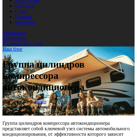
Аксессуары
Наш блог
О нас
Помощь
Контакты
Избранное
0
Сравнить
0
элементов
0
руб.
Наш блог
Группа цилиндров
компрессора
автокондиционера
Опубликовано
admin
Комментарии
к записи Группа цилиндров компрессора
автокондиционера
отключены
Группа цилиндров компрессора автокондиционера
представляет собой ключевой узел системы автомобильного
кондиционирования, от эффективности которого зависит