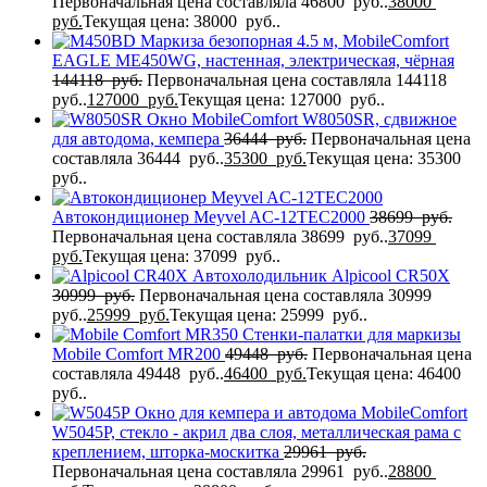
Первоначальная цена составляла 46800 руб..
38000
руб.
Текущая цена: 38000 руб..
Маркиза безопорная 4.5 м, MobileComfort
EAGLE MЕ450WG, настенная, электрическая, чёрная
144118
руб.
Первоначальная цена составляла 144118
руб..
127000
руб.
Текущая цена: 127000 руб..
Окно MobileComfort W8050SR, сдвижное
для автодома, кемпера
36444
руб.
Первоначальная цена
составляла 36444 руб..
35300
руб.
Текущая цена: 35300
руб..
Автокондиционер Meyvel AC-12TEC2000
38699
руб.
Первоначальная цена составляла 38699 руб..
37099
руб.
Текущая цена: 37099 руб..
Автохолодильник Alpicool CR50X
30999
руб.
Первоначальная цена составляла 30999
руб..
25999
руб.
Текущая цена: 25999 руб..
Стенки-палатки для маркизы
Mobile Comfort МR200
49448
руб.
Первоначальная цена
составляла 49448 руб..
46400
руб.
Текущая цена: 46400
руб..
Окно для кемпера и автодома MobileComfort
W5045P, стекло - акрил два слоя, металлическая рама с
креплением, шторка-москитка
29961
руб.
Первоначальная цена составляла 29961 руб..
28800