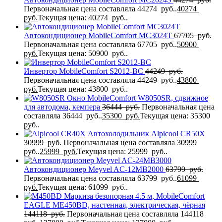
Первоначальная цена составляла 44274 руб..
40274
руб.
Текущая цена: 40274 руб..
Автокондиционер MobileComfort MC3024T
67705
руб.
Первоначальная цена составляла 67705 руб..
50900
руб.
Текущая цена: 50900 руб..
Инвертор MobileComfort S2012-BC
44249
руб.
Первоначальная цена составляла 44249 руб..
43800
руб.
Текущая цена: 43800 руб..
Окно MobileComfort W8050SR, сдвижное
для автодома, кемпера
36444
руб.
Первоначальная цена
составляла 36444 руб..
35300
руб.
Текущая цена: 35300
руб..
Автохолодильник Alpicool CR50X
30999
руб.
Первоначальная цена составляла 30999
руб..
25999
руб.
Текущая цена: 25999 руб..
Автокондиционер Meyvel AC-12MB2000
63799
руб.
Первоначальная цена составляла 63799 руб..
61099
руб.
Текущая цена: 61099 руб..
Маркиза безопорная 4.5 м, MobileComfort
EAGLE MЕ450BD, настенная, электрическая, чёрная
144118
руб.
Первоначальная цена составляла 144118