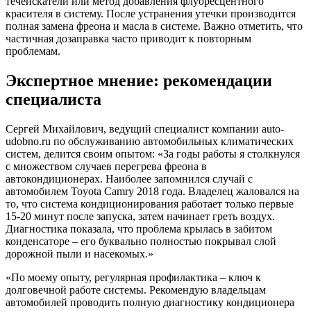
течеискатели или метод добавления флуоресцентного
красителя в систему. После устранения утечки производится
полная замена фреона и масла в системе. Важно отметить, что
частичная дозаправка часто приводит к повторным
проблемам.
Экспертное мнение: рекомендации
специалиста
Сергей Михайлович, ведущий специалист компании auto-
udobno.ru по обслуживанию автомобильных климатических
систем, делится своим опытом: «За годы работы я столкнулся
с множеством случаев перегрева фреона в
автокондиционерах. Наиболее запомнился случай с
автомобилем Toyota Camry 2018 года. Владелец жаловался на
то, что система кондиционирования работает только первые
15-20 минут после запуска, затем начинает греть воздух.
Диагностика показала, что проблема крылась в забитом
конденсаторе – его буквально полностью покрывал слой
дорожной пыли и насекомых.»
«По моему опыту, регулярная профилактика – ключ к
долговечной работе системы. Рекомендую владельцам
автомобилей проводить полную диагностику кондиционера