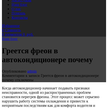
Аксессуары
Наш блог
О нас
Помощь
Контакты
Избранное
0
Сравнить
0
элементов
0
руб.
Наш блог
Греется фреон в
автокондиционере почему
Опубликовано
admin
Комментарии
к записи Греется фреон в автокондиционере
почему
отключены
Когда автокондиционер начинает подавать признаки
неисправности, одной из распространенных проблем
становится перегрев фреона. Этот процесс может серьезно
нарушить работу системы охлаждения и привести к
неприятным последствиям как для комфорта водителя и