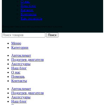
О нас
Наш блог
Каталог
Контакты
Как оплатить
Интернет-магазин автоклиматических систем.
Принимаем все виды оплаты.
Поиск
Меню
Категории
Автоклимат
Подогрев двигателя
Аксессуары
Наш блог
О нас
Помощь
Контакты
Автоклимат
Подогрев двигателя
Аксессуары
Наш блог