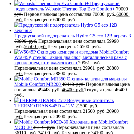
Предпусковой
подогреватель Webasto Thermo Top Evo Comfort+
70000
руб.
Первоначальная цена составляла 70000 руб..
60000
руб.
Текущая цена: 60000 руб..
Предпусковой подогреватель Hydro G5 eco 12В версия 3
59990
руб.
Первоначальная цена составляла 59990
руб..
56500
руб.
Текущая цена: 56500 руб..
Окно для кемпера и автодома MobileComfort
W5045P, стекло - акрил два слоя, металлическая рама с
креплением, шторка-москитка
29961
руб.
Первоначальная цена составляла 29961 руб..
28800
руб.
Текущая цена: 28800 руб..
Стенки-палатки для маркизы
Mobile Comfort МR200
49448
руб.
Первоначальная цена
составляла 49448 руб..
46400
руб.
Текущая цена: 46400
руб..
Воздушный отопитель
THERMOTRANS-45D – 12V
21500
руб.
Первоначальная цена составляла 21500 руб..
20900
руб.
Текущая цена: 20900 руб..
Холодильник MobileComfort
MCD-30
36110
руб.
Первоначальная цена составляла
36110 руб..
34100
руб.
Текущая цена: 34100 руб..