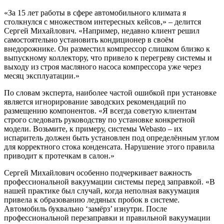
«За 15 лет работы в сфере автомобильного климата я
столкнулся с множеством интересных кейсов,» – делится
Сергей Михайлович. «Например, недавно клиент решил
самостоятельно установить кондиционер в своём
внедорожнике. Он разместил компрессор слишком близко к
выпускному коллектору, что привело к перегреву системы и
выходу из строя масляного насоса компрессора уже через
месяц эксплуатации.»
По словам эксперта, наиболее частой ошибкой при установке
является игнорирование заводских рекомендаций по
размещению компонентов. «Я всегда советую клиентам
строго следовать руководству по установке конкретной
модели. Возьмите, к примеру, системы Webasto – их
испаритель должен быть установлен под определённым углом
для корректного стока конденсата. Нарушение этого правила
приводит к протечкам в салон.»
Сергей Михайлович особенно подчеркивает важность
профессиональной вакуумации системы перед заправкой. «В
нашей практике был случай, когда неполная вакуумация
привела к образованию ледяных пробок в системе.
Автомобиль буквально ‘замёрз’ изнутри. После
профессиональной перезаправки и правильной вакуумации