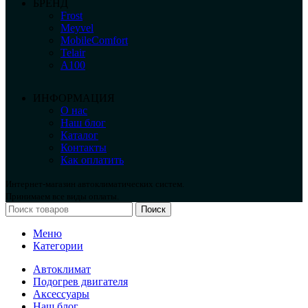
БРЕНД
Frost
Meyvel
MobileComfort
Telair
А100
ИНФОРМАЦИЯ
О нас
Наш блог
Каталог
Контакты
Как оплатить
Интернет-магазин автоклиматических систем.
Принимаем все виды оплаты.
Поиск
Меню
Категории
Автоклимат
Подогрев двигателя
Аксессуары
Наш блог