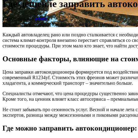
Где дешевле заправить авток
Опубликовано
admin
Комментарии
к записи Где дешевле заправить автокондиционе
Каждый автовладелец рано или поздно сталкивается с необход
система климат-контроля внезапно перестает справляться со с
стоимости процедуры. При этом мало кто знает, что найти до
Основные факторы, влияющие на стоим
Цена заправки автокондиционера формируется под воздействие
современный R1234yf. Стоимость этих фреонов может различать
хладагента, а коммерческий транспорт – значительно больше.
Специалисты отмечают, что цена процедуры существенно зави
Кроме того, на ценник влияет класс автосервиса – премиальны
Не стоит забывать про сезонность услуг. Весной и начале лета
экспертов, разница между межсезонными и пиковыми расценка
Где можно заправить автокондиционер: