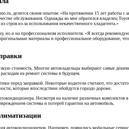
ала
no.ru, делится своим опытом: «На протяжении 15 лет работы с 
ачестве обслуживания. Однажды ко мне обратился владелец Toyo
из строя из-за использования некачественного хладагента.»
ену, но и на профессионализм исполнителя. «Я всегда рекоменд
ригинальные материалы и профессиональное оборудование, что 
аправки
изкую стоимость. Многие автовладельцы выбирают самые дешевы
 расходам на ремонт системы в будущем.
ики перед заправкой. Некоторые водители считают, что достаточ
ности, которые впоследствии обойдутся гораздо дороже.
втокондиционера. Несмотря на наличие различных комплектов в
овреждением системы и потерей гарантии на автомобиль.
климатизации
я автокондиционеров. Например, появились мобильные сервисы