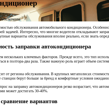
ондиционер
р
отключены
имостью обслуживания автомобильного кондиционера. Особенно а
воей задачей. Интересно, что многие водители откладывают запр
ступные варианты обслуживания вполне реально, если знать опр
ость заправки автокондиционера
м нескольких ключевых факторов. Прежде всего, это тип исполь
ся в полтора-два раза. Также важную роль играет объем систем
сит от региона обслуживания. В крупных мегаполисах стоимост
е станции берут больше за бренд и комфортные условия ожидани
 спрос на заправку автокондиционеров резко возрастает, что ав
ми может достигать 30-40%.
 сравнение вариантов