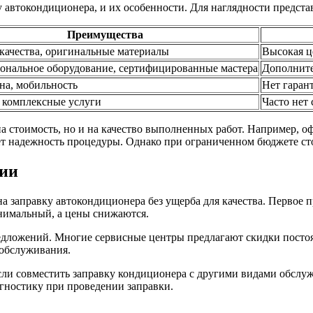
у автокондиционера, и их особенности. Для наглядности предст
Преимущества
 качества, оригинальные материалы
Высокая це
ональное оборудование, сертифицированные мастера
Дополните
на, мобильность
Нет гаран
, комплексные услуги
Часто нет
на стоимость, но и на качество выполненных работ. Например,
т надежность процедуры. Однако при ограниченном бюджете сто
мии
а заправку автокондиционера без ущерба для качества. Первое 
инимальный, а цены снижаются.
едложений. Многие сервисные центры предлагают скидки посто
хобслуживания.
и совместить заправку кондиционера с другими видами обслужи
гностику при проведении заправки.