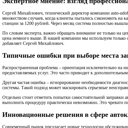
Экспертное мнение: взгляд профессион
Сергей Михайлович, технический директор компании auto-udob
множеством случаев, когда клиенты пытались сэкономить на к
станции за 1200 рублей. Через месяц система полностью вышла 
По словам эксперта, важно обращать внимание не только на ц
цена немного выше. В нашей компании мы используем только о
добавляет Сергей Михайлович.
Типичные ошибки при выборе места з
Распространенная проблема – ориентация исключительно на н
предоставляемых услуг. Это часто приводит к дополнительным
Другая частая ошибка – игнорирование необходимости диагност
системы. Такой подход может маскировать серьезные неисправ
Отдельно стоит отметить попытки самостоятельной заправки а
выполнить процедуру практически невозможно. Это чревато п
Инновационные решения в сфере авто
Современный рынок предлагает новые технологии обслуживани