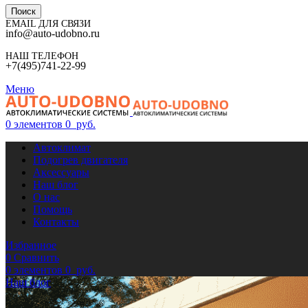
Поиск
EMAIL ДЛЯ СВЯЗИ
info@auto-udobno.ru
НАШ ТЕЛЕФОН
+7(495)741-22-99
Меню
0
элементов
0
руб.
Автоклимат
Подогрев двигателя
Аксессуары
Наш блог
О нас
Помощь
Контакты
Избранное
0
Сравнить
0
элементов
0
руб.
Наш блог