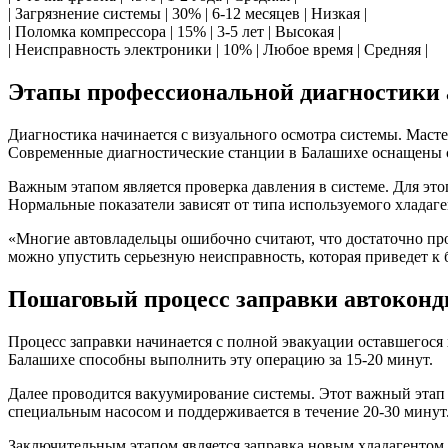
| Загрязнение системы | 30% | 6-12 месяцев | Низкая |
| Поломка компрессора | 15% | 3-5 лет | Высокая |
| Неисправность электроники | 10% | Любое время | Средняя |
Этапы профессиональной диагностики
Диагностика начинается с визуального осмотра системы. Масте
Современные диагностические станции в Балашихе оснащены 
Важным этапом является проверка давления в системе. Для эт
Нормальные показатели зависят от типа используемого хладаген
«Многие автовладельцы ошибочно считают, что достаточно про
можно упустить серьезную неисправность, которая приведет к 
Пошаговый процесс заправки автоконд
Процесс заправки начинается с полной эвакуации оставшегося 
Балашихе способны выполнить эту операцию за 15-20 минут.
Далее проводится вакуумирование системы. Этот важный этап п
специальным насосом и поддерживается в течение 20-30 минут
Заключительным этапом является заправка новым хладагентом.