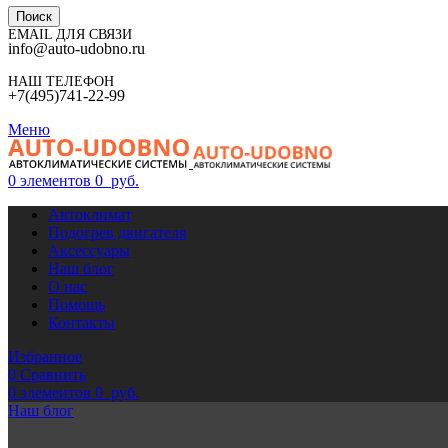
Поиск
EMAIL ДЛЯ СВЯЗИ
info@auto-udobno.ru
НАШ ТЕЛЕФОН
+7(495)741-22-99
Меню
0
элементов
0
руб.
Автоклимат
Подогрев двигателя
Аксессуары
Наш блог
О нас
Помощь
Контакты
Избранное
0
Сравнить
0
элементов
0
руб.
Наш блог