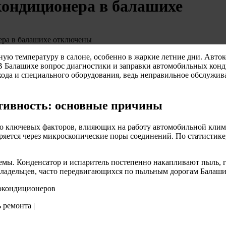
кондиционера в балашихе
ера в балашихе
отключены
ную температуру в салоне, особенно в жаркие летние дни. Авт
? В Балашихе вопрос диагностики и заправки автомобильных кон
дхода и специального оборудования, ведь неправильное обслужи
тивность: основные причины
 ключевых факторов, влияющих на работу автомобильной климат
ряется через микроскопические поры соединений. По статистике,
емы. Конденсатор и испаритель постепенно накапливают пыль, г
владельцев, часто передвигающихся по пыльным дорогам Балаши
токондиционеров
 ремонта |