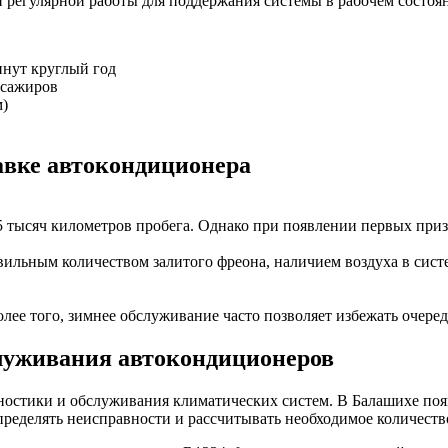
и регулярной работы для поддержания системы в рабочем состоя
инут круглый год
ссажиров
м)
авке автокондиционера
5 тысяч километров пробега. Однако при появлении первых при
вильным количеством залитого фреона, наличием воздуха в сист
Более того, зимнее обслуживание часто позволяет избежать очере
луживания автокондиционеров
ностики и обслуживания климатических систем. В Балашихе п
еделять неисправности и рассчитывать необходимое количество