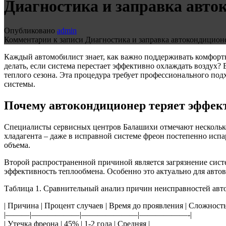
Диагностика и заправка авто
Опубликовано
admin
Комментарии
к записи Диагностика и заправка автокондицион
Каждый автомобилист знает, как важно поддерживать комфорт
делать, если система перестает эффективно охлаждать воздух
теплого сезона. Эта процедура требует профессионального по
системы.
Почему автокондиционер теряет эффек
Специалисты сервисных центров Балашихи отмечают несколько
хладагента – даже в исправной системе фреон постепенно испа
объема.
Второй распространенной причиной является загрязнение сист
эффективность теплообмена. Особенно это актуально для авто
Таблица 1. Сравнительный анализ причин неисправностей ав
| Причина | Процент случаев | Время до проявления | Сложность
|———|——————|———————|——————-|
| Утечка фреона | 45% | 1-2 года | Средняя |