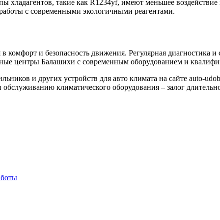
ипы хладагентов, такие как R1234yf, имеют меньшее воздейств
 работы с современными экологичными реагентами.
в комфорт и безопасность движения. Регулярная диагностика и 
сные центры Балашихи с современным оборудованием и квалиф
льников и других устройств для авто климата на сайте auto-udo
 обслуживанию климатического оборудования – залог длительно
аботы