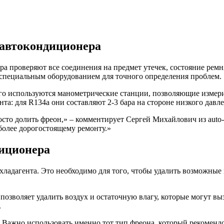
 автокондиционера
ра проверяют все соединения на предмет утечек, состояние ремн
специальным оборудованием для точного определения проблем.
ого используются манометрические станции, позволяющие измерит
та: для R134a они составляют 2-3 бара на стороне низкого давле
сто долить фреон,» – комментирует Сергей Михайлович из auto-
более дорогостоящему ремонту.»
иционера
хладагента. Это необходимо для того, чтобы удалить возможные
озволяет удалить воздух и остаточную влагу, которые могут вы
.
 Важно использовать именно тот тип фреона, который рекоменд