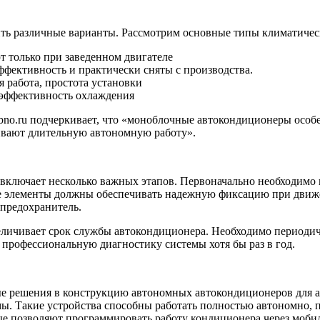
ть различные варианты. Рассмотрим основные типы климатичес
только при заведенном двигателе
фективность и практически сняты с производства.
работа, простота установки
 эффективность охлаждения
no.ru подчеркивает, что «моноблочные автокондиционеры особен
чивают длительную автономную работу».
включает несколько важных этапов. Первоначально необходимо в
ые элементы должны обеспечивать надежную фиксацию при движ
 предохранитель.
еличивает срок службы автокондиционера. Необходимо периодич
 профессиональную диагностику системы хотя бы раз в год.
 решения в конструкцию автономных автокондиционеров для а
мы. Такие устройства способны работать полностью автономно, 
е позволяют программировать работу кондиционера через моби