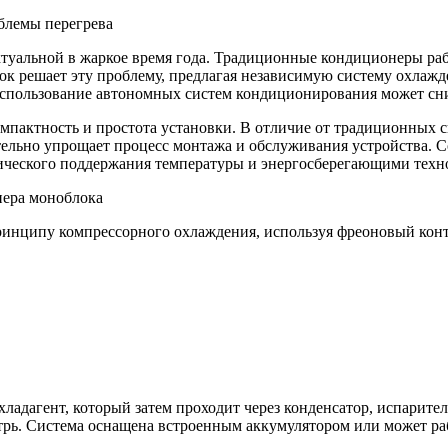
блемы перегрева
туальной в жаркое время года. Традиционные кондиционеры рабо
 решает эту проблему, предлагая независимую систему охлажде
спользование автономных систем кондиционирования может снизи
пактность и простота установки. В отличие от традиционных с
тельно упрощает процесс монтажа и обслуживания устройства.
ческого поддержания температуры и энергосберегающими техн
нера моноблока
нципу компрессорного охлаждения, используя фреоновый конт
ладагент, который затем проходит через конденсатор, испарите
утрь. Система оснащена встроенным аккумулятором или может ра