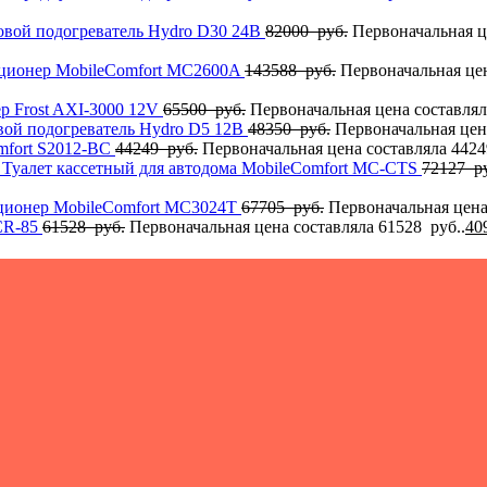
овой подогреватель Hydro D30 24В
82000
руб.
Первоначальная ц
ционер MobileComfort MC2600A
143588
руб.
Первоначальная цен
р Frost AXI-3000 12V
65500
руб.
Первоначальная цена составлял
вой подогреватель Hydro D5 12В
48350
руб.
Первоначальная цена
mfort S2012-BC
44249
руб.
Первоначальная цена составляла 4424
Туалет кассетный для автодома MobileComfort MC-CTS
72127
ру
ционер MobileComfort MC3024T
67705
руб.
Первоначальная цена
CR-85
61528
руб.
Первоначальная цена составляла 61528 руб..
40