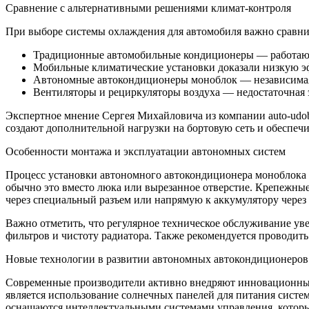
Сравнение с альтернативными решениями климат-контроля
При выборе системы охлаждения для автомобиля важно сравни
Традиционные автомобильные кондиционеры — работают 
Мобильные климатические установки доказали низкую эф
Автономные автокондиционеры моноблок — независимая 
Вентиляторы и рециркуляторы воздуха — недостаточная
Экспертное мнение Сергея Михайловича из компании auto-udob
создают дополнительной нагрузки на бортовую сеть и обеспе
Особенности монтажа и эксплуатации автономных систем
Процесс установки автономного автокондиционера моноблока 
обычно это вместо люка или вырезанное отверстие. Крепежн
через специальный разъем или напрямую к аккумулятору через
Важно отметить, что регулярное техническое обслуживание ув
фильтров и чистоту радиатора. Также рекомендуется проводить
Новые технологии в развитии автономных автокондиционеров
Современные производители активно внедряют инновационные
является использование солнечных панелей для питания систе
оснащаются интеллектуальными системами управления, которы