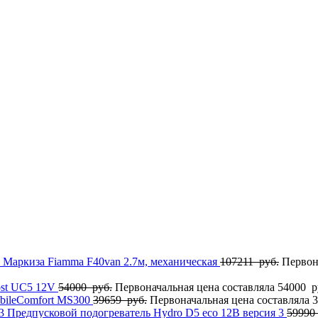
Маркиза Fiamma F40van 2.7м, механическая
107211
руб.
Первон
ost UC5 12V
54000
руб.
Первоначальная цена составляла 54000 р
bileComfort МS300
39659
руб.
Первоначальная цена составляла 3
Предпусковой подогреватель Hydro D5 eco 12В версия 3
59990