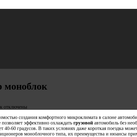
р моноблок
к
отключены
имостью создания комфортного микроклимата в салоне автомоб
е позволяет эффективно охлаждать
грузовой
автомобиль без необ
ет 40-60 градусов. В таких условиях даже короткая поездка мож
диционеров моноблочного типа, их преимущества и нюансы при