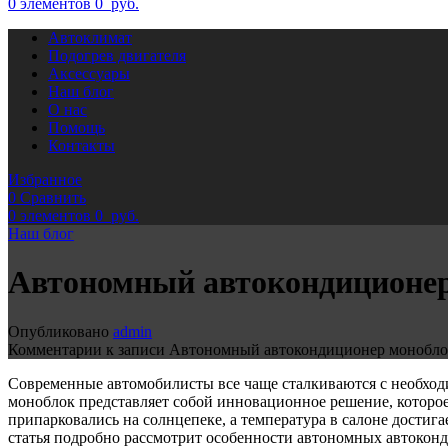
0
элементов
0
руб.
Автоклимат
Подогрев двигателя
Аксессуары
Наш блог
О нас
Помощь
Контакты
Избранное
0
Сравнить
0
элементов
0
руб.
Наш блог
Автономный автокондиционе
Опубликовано
admin
Комментарии
к записи Автономный автокондиционер монобло
Современные автомобилисты все чаще сталкиваются с необход
моноблок представляет собой инновационное решение, которо
припарковались на солнцепеке, а температура в салоне достига
статья подробно рассмотрит особенности автономных автокон