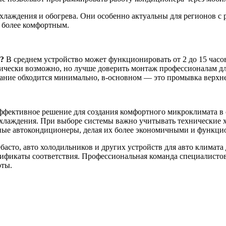
лаждения и обогрева. Они особенно актуальны для регионов с 
е более комфортным.
?
В среднем устройство может функционировать от 2 до 15 часов,
ически возможно, но лучше доверить монтаж профессионалам дл
ние обходится минимально, в-основном — это промывка верхне
ективное решение для создания комфортного микроклимата в са
хлаждения. При выборе системы важно учитывать технические х
ые автокондиционеры, делая их более экономичными и функци
ебасто, авто холодильников и других устройств для авто климата
тификаты соответствия. Профессиональная команда специалисто
оты.