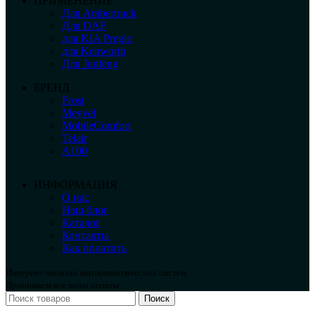
ПРИМЕНЕНИЕ
Для Ambertruck
Для DAF
для KIA Pregio
для Kenworth
Для Junfeng
БРЕНД
Frost
Meyvel
MobileComfort
Telair
А100
ИНФОРМАЦИЯ
О нас
Наш блог
Каталог
Контакты
Как оплатить
Интернет-магазин автоклиматических систем.
Принимаем все виды оплаты.
Поиск