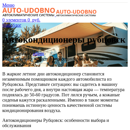
Меню
0
элементов
0
руб.
Наш блог
Автокондиционеры рубцовск
Опубликовано
admin
Комментарии
к записи Автокондиционеры рубцовск
отключены
В жаркие летние дни автокондиционер становится
незаменимым помощником каждого автомобилиста из
Рубцовска. Представьте ситуацию: вы садитесь в машину
после рабочего дня, а внутри настоящая жара — температура
поднялась до 50-60 градусов. Пот лился ручьем, а кожаные
сиденья кажутся раскаленными. Именно в такие моменты
понимаешь истинную ценность качественной системы
кондиционирования воздуха.
Автокондиционеры Рубцовск: особенности выбора и
обслуживания