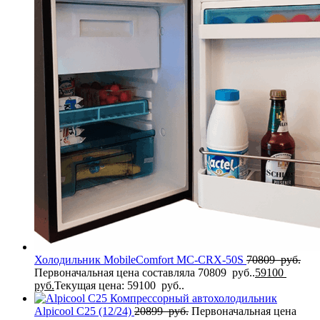
Холодильник MobileComfort MC-CRX-50S
70809
руб.
Первоначальная цена составляла 70809 руб..
59100
руб.
Текущая цена: 59100 руб..
Компрессорный автохолодильник
Alpicool C25 (12/24)
20899
руб.
Первоначальная цена