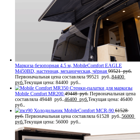
Маркиза безопорная 4.5 м, MobileComfort EAGLE
M450BD, настенная, механическая, чёрная
99521
руб.
Первоначальная цена составляла 99521 руб..
84400
руб.
Текущая цена: 84400 руб..
Стенки-палатки для маркизы
Mobile Comfort МR200
49448
руб.
Первоначальная цена
составляла 49448 руб..
46400
руб.
Текущая цена: 46400
руб..
Холодильник MobileComfort MCR-90
61528
руб.
Первоначальная цена составляла 61528 руб..
56000
руб.
Текущая цена: 56000 руб..