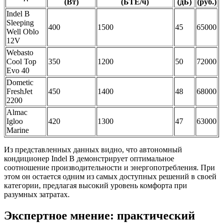
(Вт)
(БТЕ/ч)
(дБ)
(руб.)
Indel B
Sleeping
400
1500
45
65000
Well Oblo
12V
Webasto
Cool Top
350
1200
50
72000
Evo 40
Dometic
FreshJet
450
1400
48
68000
2200
Almac
Igloo
420
1300
47
63000
Marine
Из представленных данных видно, что автономный
кондиционер Indel B демонстрирует оптимальное
соотношение производительности и энергопотребления. При
этом он остается одним из самых доступных решений в своей
категории, предлагая высокий уровень комфорта при
разумных затратах.
Экспертное мнение: практический