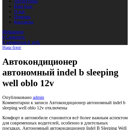
Аксессуары
Наш блог
О нас
Помощь
Контакты
Избранное
0
Сравнить
0
элементов
0
руб.
Наш блог
Автокондиционер
автономный indel b sleeping
well oblo 12v
Опубликовано
admin
Комментарии
к записи Автокондиционер автономный indel b
sleeping well oblo 12v
отключены
Комфорт в автомобиле становится всё более важным аспектом
для современных водителей, особенно в длительных
поездках. Автономный автокондиционер Indel B Sleeping Well