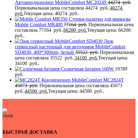
Автокондиционер MobileComfort MC2024S
44274
руб.
Первоначальная цена составляла 44274 руб..
40274
руб.
Текущая цена: 40274 руб..
Стенки-палатки для маркизы
Mobile Comfort MR400
77164
руб.
Первоначальная цена
составляла 77164 руб..
66200
руб.
Текущая цена: 66200
руб..
Люк
сервисный настенный для автодомов MobileComfort
SD4030, 400*300mm, белый
35522
руб.
Первоначальная
цена составляла 35522 руб..
34100
руб.
Текущая цена:
34100 руб..
Солнечная батарея 100W
19789
руб.
Кондиционер MobileComfort MC2824T
45073
руб.
Первоначальная цена составляла 45073
руб..
44500
руб.
Текущая цена: 44500 руб..
БЫСТРАЯ ДОСТАВКА