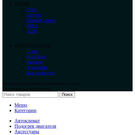
БРЕНД
Frost
Meyvel
MobileComfort
Telair
А100
ИНФОРМАЦИЯ
О нас
Наш блог
Каталог
Контакты
Как оплатить
Интернет-магазин автоклиматических систем.
Принимаем все виды оплаты.
Поиск
Меню
Категории
Автоклимат
Подогрев двигателя
Аксессуары