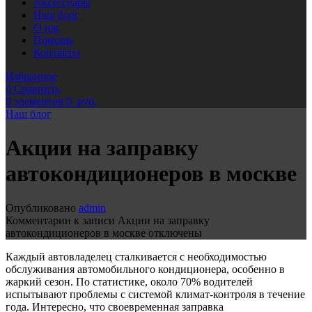
Аксессуары
Наш блог
О нас
Помощь
Контакты
Избранное
0
Сравнить
0
элементов
0
руб.
Наш блог
Акции на заправку
автокондиционеров в москве
Опубликовано
admin
Комментарии
к записи Акции на заправку
автокондиционеров в москве
отключены
Каждый автовладелец сталкивается с необходимостью
обслуживания автомобильного кондиционера, особенно в
жаркий сезон. По статистике, около 70% водителей
испытывают проблемы с системой климат-контроля в течение
года. Интересно, что своевременная заправка