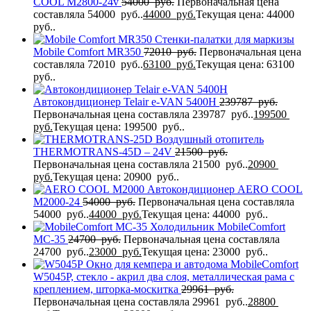
COOL M2800-24v
54000
руб.
Первоначальная цена
составляла 54000 руб..
44000
руб.
Текущая цена: 44000
руб..
Стенки-палатки для маркизы
Mobile Comfort MR350
72010
руб.
Первоначальная цена
составляла 72010 руб..
63100
руб.
Текущая цена: 63100
руб..
Автокондиционер Telair e-VAN 5400H
239787
руб.
Первоначальная цена составляла 239787 руб..
199500
руб.
Текущая цена: 199500 руб..
Воздушный отопитель
THERMOTRANS-45D – 24V
21500
руб.
Первоначальная цена составляла 21500 руб..
20900
руб.
Текущая цена: 20900 руб..
Автокондиционер AERO COOL
M2000-24
54000
руб.
Первоначальная цена составляла
54000 руб..
44000
руб.
Текущая цена: 44000 руб..
Холодильник MobileComfort
MC-35
24700
руб.
Первоначальная цена составляла
24700 руб..
23000
руб.
Текущая цена: 23000 руб..
Окно для кемпера и автодома MobileComfort
W5045P, стекло - акрил два слоя, металлическая рама с
креплением, шторка-москитка
29961
руб.
Первоначальная цена составляла 29961 руб..
28800