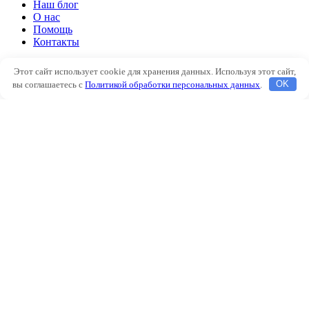
Наш блог
О нас
Помощь
Контакты
Автоклимат
Этот сайт использует cookie для хранения данных. Используя этот сайт,
Подогрев двигателя
вы соглашаетесь с
Политикой обработки персональных данных
.
OK
Аксессуары
Наш блог
О нас
Помощь
Контакты
Избранное
Сравнить
Вход / Регистрация
Корзина
Закрыть
Войти
Закрыть
Еще нет аккаунта?
Создать аккаунт