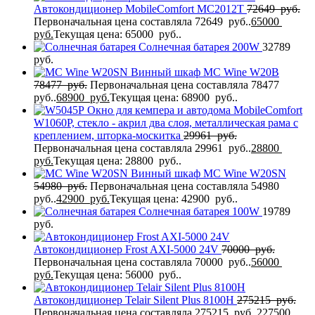
Автокондиционер MobileComfort MC2012T
72649
руб.
Первоначальная цена составляла 72649 руб..
65000
руб.
Текущая цена: 65000 руб..
Солнечная батарея 200W
32789
руб.
Винный шкаф MC Wine W20B
78477
руб.
Первоначальная цена составляла 78477
руб..
68900
руб.
Текущая цена: 68900 руб..
Окно для кемпера и автодома MobileComfort
W1060P, стекло - акрил два слоя, металлическая рама с
креплением, шторка-москитка
29961
руб.
Первоначальная цена составляла 29961 руб..
28800
руб.
Текущая цена: 28800 руб..
Винный шкаф MC Wine W20SN
54980
руб.
Первоначальная цена составляла 54980
руб..
42900
руб.
Текущая цена: 42900 руб..
Солнечная батарея 100W
19789
руб.
Автокондиционер Frost AXI-5000 24V
70000
руб.
Первоначальная цена составляла 70000 руб..
56000
руб.
Текущая цена: 56000 руб..
Автокондиционер Telair Silent Plus 8100H
275215
руб.
Первоначальная цена составляла 275215 руб..
227500