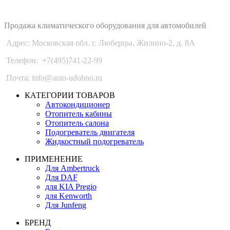
Auto-Udobno
Продажа климатического оборудования для автомобилей
Адрес: Московская обл. г. Люберцы, Жилино-2, д. 8A
Телефон:
+7(495)741-22-99
Почта: info@auto-udobno.ru
КАТЕГОРИИ ТОВАРОВ
Автокондиционер
Отопитель кабины
Отопитель салона
Подогреватель двигателя
Жидкостный подогреватель
ПРИМЕНЕНИЕ
Для Ambertruck
Для DAF
для KIA Pregio
для Kenworth
Для Junfeng
БРЕНД