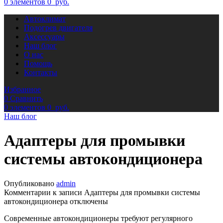
0
элементов
0
руб.
Автоклимат
Подогрев двигателя
Аксессуары
Наш блог
О нас
Помощь
Контакты
Избранное
0
Сравнить
0
элементов
0
руб.
Наш блог
Адаптеры для промывки
системы автокондиционера
Опубликовано
admin
Комментарии
к записи Адаптеры для промывки системы
автокондиционера
отключены
Современные автокондиционеры требуют регулярного