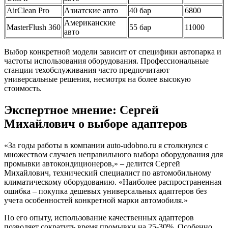
AirClean Pro
Азиатские авто
40 бар
6800
Американские
MasterFlush 360
55 бар
11000
авто
Выбор конкретной модели зависит от специфики автопарка и
частоты использования оборудования. Профессиональные
станции техобслуживания часто предпочитают
универсальные решения, несмотря на более высокую
стоимость.
Экспертное мнение: Сергей
Михайлович о выборе адаптеров
«За годы работы в компании auto-udobno.ru я столкнулся с
множеством случаев неправильного выбора оборудования для
промывки автокондиционеров,» – делится Сергей
Михайлович, технический специалист по автомобильному
климатическому оборудованию. «Наиболее распространенная
ошибка – покупка дешевых универсальных адаптеров без
учета особенностей конкретной марки автомобиля.»
По его опыту, использование качественных адаптеров
позволяет сократить время промывки на 25-30%. Особенно