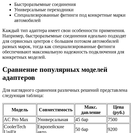
Быстроразъемные соединения
Универсальные переходники
Специализированные фитинги под конкретные марки
автомобилей
Каждый тип адаптера имеет свои особенности применения.
Например, быстроразъемные соединения идеально подходят
для сервисных центров с большим потоком автомобилей
разных марок, тогда как специализированные фитинги
обеспечивают максимальную надежность подключения для
конкретных моделей.
Сравнение популярных моделей
адаптеров
Для наглядного сравнения различных решений представлена
следующая таблица:
Макс.
Цена
Модель
Совместимость
давление
(руб.)
AC Pro Max
Универсальная
45 бар
7500
CoolerTech
Европейские
50 бар
9200
UniFit
авто