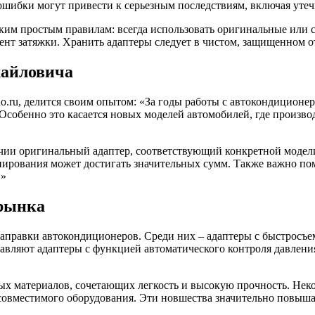
шибки могут привести к серьезным последствиям, включая утечк
ким простым правилам: всегда использовать оригинальные или 
т затяжки. Хранить адаптеры следует в чистом, защищенном от 
хайловича
.ru, делится своим опытом: «За годы работы с автокондиционер
 Особенно это касается новых моделей автомобилей, где произв
ичии оригинальный адаптер, соответствующий конкретной модели
ирования может достигать значительных сумм. Также важно пом
.»
 рынка
аправки автокондиционеров. Среди них – адаптеры с быстросъ
вляют адаптеры с функцией автоматического контроля давления
ных материалов, сочетающих легкость и высокую прочность. Не
овместимого оборудования. Эти новшества значительно повыша