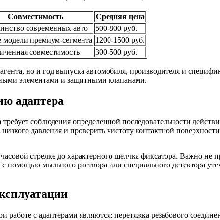
Совместимость
Средняя цена
инство современных авто
500-800 руб.
 модели премиум-сегмента
1200-1500 руб.
иченная совместимость
300-500 руб.
дагента, но и год выпуска автомобиля, производителя и специ
ьными элементами и защитными клапанами.
ию адаптера
а требует соблюдения определенной последовательности действ
низкого давления и проверить чистоту контактной поверхности.
асовой стрелке до характерного щелчка фиксатора. Важно не пр
с помощью мыльного раствора или специального детектора утече
ксплуатации
и работе с адаптерами являются: перетяжка резьбового соедин