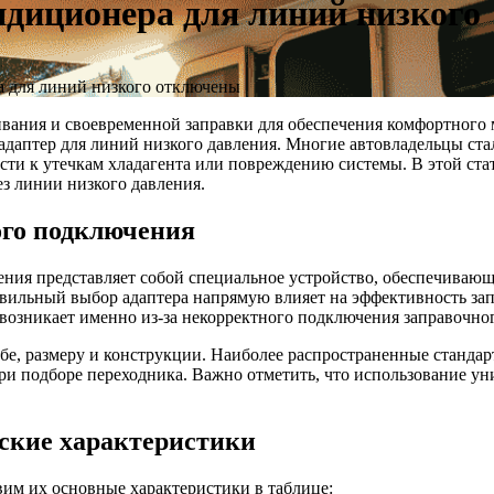
ндиционера для линий низкого
а для линий низкого
отключены
ания и своевременной заправки для обеспечения комфортного 
даптер для линий низкого давления. Многие автовладельцы ста
сти к утечкам хладагента или повреждению системы. В этой ста
з линии низкого давления.
ого подключения
ения представляет собой специальное устройство, обеспечиваю
вильный выбор адаптера напрямую влияет на эффективность зап
возникает именно из-за некорректного подключения заправочно
бе, размеру и конструкции. Наиболее распространенные стандар
и подборе переходника. Важно отметить, что использование уни
ские характеристики
вим их основные характеристики в таблице: