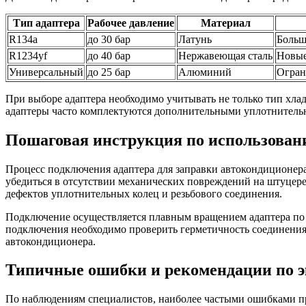
Тип адаптера
Рабочее давление
Материал
R134a
до 30 бар
Латунь
Больш
R1234yf
до 40 бар
Нержавеющая сталь
Новые
Универсальный
до 25 бар
Алюминий
Огран
При выборе адаптера необходимо учитывать не только тип хла
адаптеры часто комплектуются дополнительными уплотнител
Пошаговая инструкция по использован
Процесс подключения адаптера для заправки автокондиционер
убедиться в отсутствии механических повреждений на штуцере 
дефектов уплотнительных колец и резьбового соединения.
Подключение осуществляется плавным вращением адаптера по ч
подключения необходимо проверить герметичность соединения 
автокондиционера.
Типичные ошибки и рекомендации по э
По наблюдениям специалистов, наиболее частыми ошибками пр