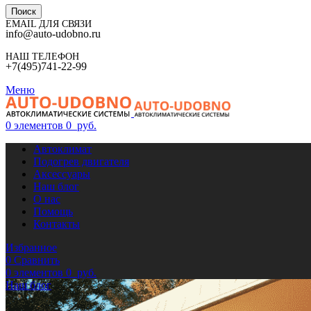
Поиск
EMAIL ДЛЯ СВЯЗИ
info@auto-udobno.ru
НАШ ТЕЛЕФОН
+7(495)741-22-99
Меню
0
элементов
0
руб.
Автоклимат
Подогрев двигателя
Аксессуары
Наш блог
О нас
Помощь
Контакты
Избранное
0
Сравнить
0
элементов
0
руб.
Наш блог