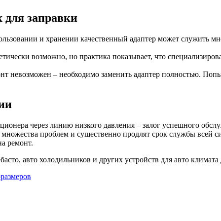
х для заправки
льзовании и хранении качественный адаптер может служить мно
тически возможно, но практика показывает, что специализиров
нт невозможен – необходимо заменить адаптер полностью. Попы
ии
иционера через линию низкого давления – залог успешного обс
ь множества проблем и существенно продлят срок службы всей 
на ремонт.
басто, авто холодильников и других устройств для авто климата 
оразмеров