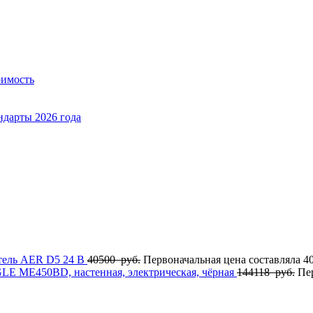
оимость
ндарты 2026 года
тель AER D5 24 В
40500
руб.
Первоначальная цена составляла 40
GLE MЕ450BD, настенная, электрическая, чёрная
144118
руб.
Пе