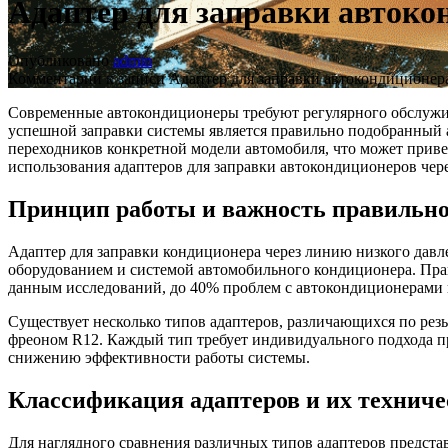
Адаптер для заправки автоко
Опубликовано
admin
Комментарии
к записи Адаптер для заправки автокондиционер
Современные автокондиционеры требуют регулярного обслужив
успешной заправки системы является правильно подобранный а
переходников конкретной модели автомобиля, что может приве
использования адаптеров для заправки автокондиционеров чере
Принцип работы и важность правильн
Адаптер для заправки кондиционера через линию низкого давл
оборудованием и системой автомобильного кондиционера. Пра
данным исследований, до 40% проблем с автокондиционерами 
Существует несколько типов адаптеров, различающихся по резь
фреоном R12. Каждый тип требует индивидуального подхода пр
снижению эффективности работы системы.
Классификация адаптеров и их техниче
Для наглядного сравнения различных типов адаптеров предста