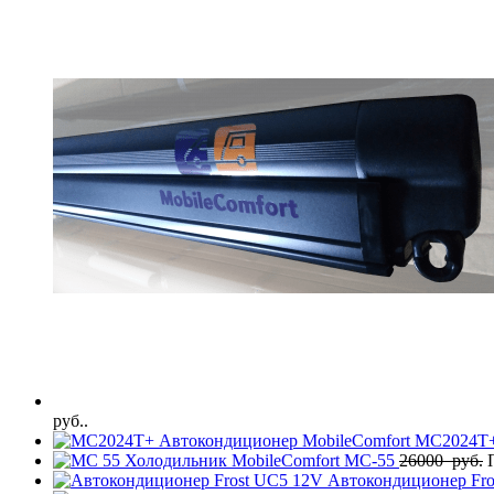
руб..
Автокондиционер MobileComfort MC2024T
Холодильник MobileComfort MC-55
26000
руб.
Автокондиционер Fr