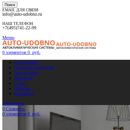
Поиск
EMAIL ДЛЯ СВЯЗИ
info@auto-udobno.ru
НАШ ТЕЛЕФОН
+7(495)741-22-99
Меню
0
элементов
0
руб.
Автоклимат
Подогрев двигателя
Аксессуары
Наш блог
О нас
Помощь
Контакты
Избранное
0
Сравнить
0
элементов
0
руб.