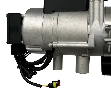
2
Для MAN TGE
4
для MAN TGL
2
для MAN TGM
2
для MAN TGS
2
для MAN TGX
2
Для Mercedes-Benz Actros
2
Для Mercedes-Benz Arocs
2
Для Mercedes-Benz ATEGO
2
Для Mercedes-Benz Citan
4
Для Mercedes-Benz UNIMOG
2
Для RENAULT
6
Для SCANIA
2
для Scania G