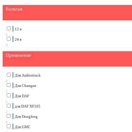
Вольтаж
12 в
5
24 в
4
Применение
Для Ambertruck
4
Для Changan
2
Для DAF
2
для DAF XF105
2
Для Dongfeng
6
Для GMC