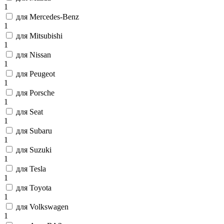
1
для Mercedes-Benz
1
для Mitsubishi
1
для Nissan
1
для Peugeot
1
для Porsche
1
для Seat
1
для Subaru
1
для Suzuki
1
для Tesla
1
для Toyota
1
для Volkswagen
1