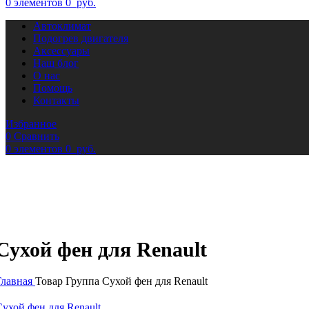
0
элементов
0
руб.
Автоклимат
Подогрев двигателя
Аксессуары
Наш блог
О нас
Помощь
Контакты
Избранное
0
Сравнить
0
элементов
0
руб.
Сухой фен для Renault
Главная
Товар Группа
Сухой фен для Renault
Сухой фен для Renault