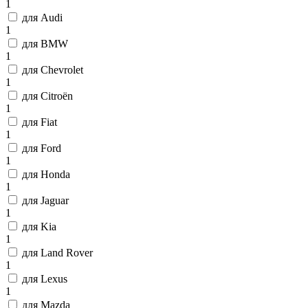
1
для Audi
1
для BMW
1
для Chevrolet
1
для Citroën
1
для Fiat
1
для Ford
1
для Honda
1
для Jaguar
1
для Kia
1
для Land Rover
1
для Lexus
1
для Mazda