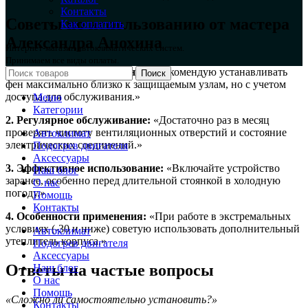
Контакты
Советы по использованию от мастера
Как оплатить
Александра Анохина
Интернет-магазин автоклиматических систем.
Принимаем все виды оплаты.
1. Оптимальное размещение:
«Рекомендую устанавливать
Поиск
фен максимально близко к защищаемым узлам, но с учетом
доступа для обслуживания.»
Меню
Категории
2. Регулярное обслуживание:
«Достаточно раз в месяц
проверять чистоту вентиляционных отверстий и состояние
Автоклимат
электрических соединений.»
Подогрев двигателя
Аксессуары
3. Эффективное использование:
«Включайте устройство
Наш блог
заранее, особенно перед длительной стоянкой в холодную
О нас
погоду.»
Помощь
Контакты
4. Особенности применения:
«При работе в экстремальных
условиях (-30 и ниже) советую использовать дополнительный
Автоклимат
утеплитель корпуса.»
Подогрев двигателя
Аксессуары
Ответы на частые вопросы
Наш блог
О нас
Помощь
«Сложно ли самостоятельно установить?»
Контакты