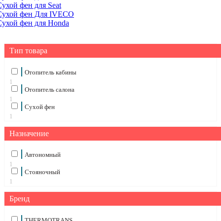
Сухой фен для Seat
Сухой фен Для IVECO
Сухой фен для Honda
Тип товара
Отопитель кабины
1
Отопитель салона
1
Сухой фен
1
Назначение
Автономный
1
Стояночный
1
Бренд
THERMOTRANS