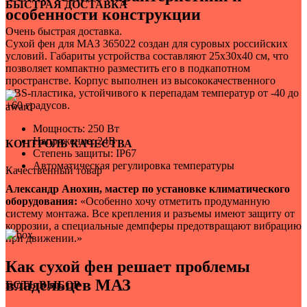
Для Форд Транзит
БЫСТРАЯ ДОСТАВКА
особенности конструкции
1
Для Фотон
Очень быстрая доставка.
1
Сухой фен для МАЗ 365022 создан для суровых российских
Для внедорожников
условий. Габариты устройства составляют 25х30х40 см, что
1
позволяет компактно разместить его в подкапотном
Для микроавтобусов
пространстве. Корпус выполнен из высококачественного
1
ABS-пластика, устойчивого к перепадам температур от -40 до
+60 градусов.
Мощность: 250 Вт
Напряжение: 24В
КОНТРОЛЬ КАЧЕСТВА
Степень защиты: IP67
Автоматическая регулировка температуры
Качественный товар
Александр Анохин, мастер по установке климатического
оборудования:
«Особенно хочу отметить продуманную
систему монтажа. Все крепления и разъемы имеют защиту от
коррозии, а специальные демпферы предотвращают вибрацию
при движении.»
Как сухой фен решает проблемы
владельцев МАЗ
ЕСТЬ ВЫБОР