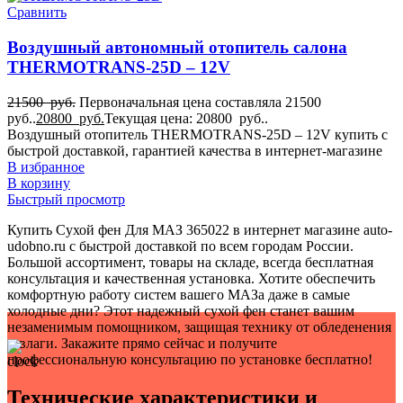
Сравнить
1
Для Мерседес-бенц Вито
Воздушный автономный отопитель салона
1
Для Мерседес-бенц Спринтер
THERMOTRANS-25D – 12V
1
Для Пежо Боксер
21500
руб.
Первоначальная цена составляла 21500
1
руб..
20800
руб.
Текущая цена: 20800 руб..
Для Рено Мастер
Воздушный отопитель THERMOTRANS-25D – 12V купить с
1
быстрой доставкой, гарантией качества в интернет-магазине
Для Ситроен Берлинго
В избранное
1
В корзину
Для Ситроен Джампер
Быстрый просмотр
1
Для Соболя
Купить Сухой фен Для МАЗ 365022 в интернет магазине auto-
1
udobno.ru с быстрой доставкой по всем городам России.
Для УАЗ
Большой ассортимент, товары на складе, всегда бесплатная
1
консультация и качественная установка. Хотите обеспечить
Для Фиат Добло
комфортную работу систем вашего МАЗа даже в самые
1
холодные дни? Этот надежный сухой фен станет вашим
Для Фиат Дукато
незаменимым помощником, защищая технику от обледенения
1
и влаги. Закажите прямо сейчас и получите
Для Фиат Скудо
профессиональную консультацию по установке бесплатно!
1
Для Фольксваген Транспортёр
Технические характеристики и
1