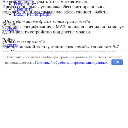
Не рекомендуем делать это самостоятельно.
Избранное
Профессиональная установка обеспечит правильное
Сравнить
подключение и максимальную эффективность работы.
Вход / Регистрация
«Подходит ли для других марок грузовиков?»
Корзина
Основная спецификация – МАЗ, но наши специалисты могут
Закрыть
адаптировать устройство под другие модели.
Войти
«Как долго служит?»
Закрыть
При правильной эксплуатации срок службы составляет 5-7
лет. Многие клиенты используют устройство значительно
Еще нет аккаунта?
дольше без нареканий.
Этот сайт использует cookie для хранения данных. Используя этот сайт,
вы соглашаетесь с
Политикой обработки персональных данных
.
OK
Создать аккаунт
Заключение и специальное
Магазин
Фильтры
предложение
0
элементов
Заказ
Мой аккаунт
Сухой фен для МАЗ 365022 – это не просто аксессуар, а
надежный защитник вашего автомобиля. Он обеспечивает
бесперебойную работу систем в любых погодных условиях,
экономит ваши деньги и нервы.
Закажите прямо сейчас и получите:
Бесплатную консультацию по установке