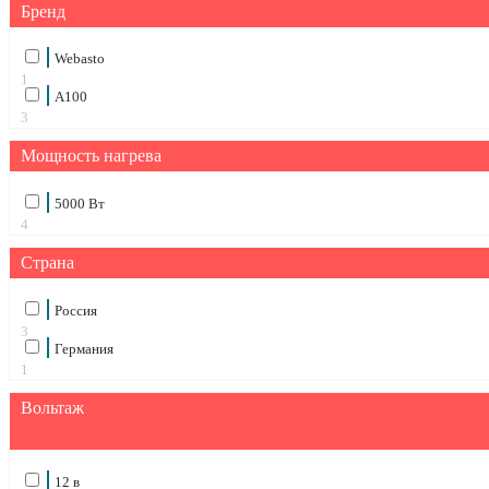
Бренд
Webasto
1
А100
3
Мощность нагрева
5000 Вт
4
Страна
Россия
3
Германия
1
Вольтаж
12 в