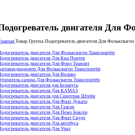
Подогреватель двигателя Для Ф
Главная
Товар Группа
Подогреватель двигателя Для Фольксваген
Подогреватель двигателя Для Фольксваген Транспортёр
Подогреватель двигателя Для Киа Портер
Подогреватель двигателя Для Форд Транзит
Автокондиционер Для Фольксваген Транспортёр
Подогреватель двигателя Для Вольво
Отопитель салона Для Фольксваген Транспортёр
Подогреватель двигателя для Беларусь
Подогреватель двигателя Для КАМАЗ
Подогреватель двигателя для Синотрак Штейр
Подогреватель двигателя Для Фиат Дукато
Подогреватель двигателя Для Газели
Подогреватель двигателя Для Пежо Боксер
Подогреватель двигателя Для Фиат Скудо
Подогреватель двигателя Для автобуса
Подогреватель двигателя Для Урал