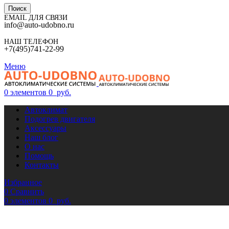
Поиск
EMAIL ДЛЯ СВЯЗИ
info@auto-udobno.ru
НАШ ТЕЛЕФОН
+7(495)741-22-99
Меню
0
элементов
0
руб.
Автоклимат
Подогрев двигателя
Аксессуары
Наш блог
О нас
Помощь
Контакты
Избранное
0
Сравнить
0
элементов
0
руб.