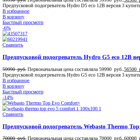
4
Предпусковой подогреватель Hydro D5 eco 12В версия 3 купить
Для Фиат Добло
В избранное
4
В корзину
Для Фиат Дукато
Быстрый просмотр
4
-6%
Для Фиат Скудо
4
Для Фольксваген Транспортёр
Сравнить
4
Для Форд Транзит
Предпусковой подогреватель Hydro G5 eco 12В ве
4
Для Фотон
4
59990
руб.
Первоначальная цена составляла 59990 руб..
56500
для Adria
Предпусковой подогреватель Hydro G5 eco 12В версия 3 купить
4
В избранное
для Airstream
В корзину
4
Быстрый просмотр
для Chrysler
-14%
4
для Citroën
4
Сравнить
для Coachmen
4
Предпусковой подогреватель Webasto Thermo Top
для Dethleffs
4
70000
руб.
Первоначальная цена составляла 70000 руб..
60000
для Dodge