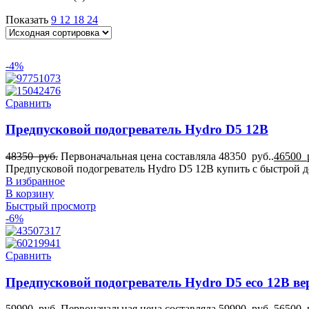
4
Для Киа Бонго
Показать
9
12
18
24
4
Для Киа Портер
4
Для Лада Гранта
-4%
4
Для МАЗ 365022
4
Сравнить
Для Мерседес-бенц Варио
4
Предпусковой подогреватель Hydro D5 12В
Для Мерседес-бенц Вито
4
48350
руб.
Первоначальная цена составляла 48350 руб..
46500
Для Мерседес-бенц Спринтер
Предпусковой подогреватель Hydro D5 12В купить с быстрой до
4
В избранное
Для Пежо Боксер
В корзину
4
Для Рено Мастер
Быстрый просмотр
-6%
4
Для Ситроен Берлинго
4
Для Ситроен Джампер
Сравнить
4
Для Соболя
Предпусковой подогреватель Hydro D5 eco 12В ве
4
Для УАЗ
59990
руб.
Первоначальная цена составляла 59990 руб..
56500