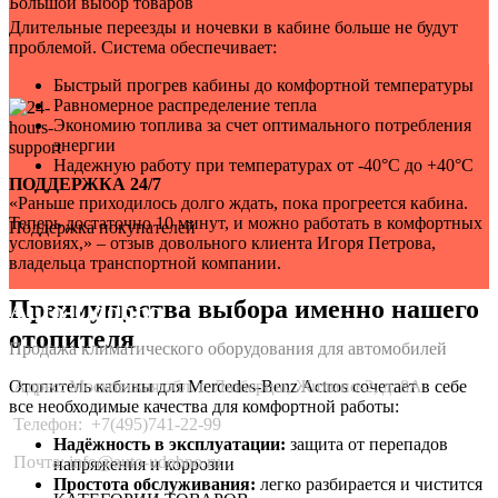
Большой выбор товаров
Длительные переезды и ночевки в кабине больше не будут
проблемой. Система обеспечивает:
Быстрый прогрев кабины до комфортной температуры
Равномерное распределение тепла
Экономию топлива за счет оптимального потребления
энергии
Надежную работу при температурах от -40°C до +40°C
ПОДДЕРЖКА 24/7
«Раньше приходилось долго ждать, пока прогреется кабина.
Теперь достаточно 10 минут, и можно работать в комфортных
Поддержка покупателей
условиях,» – отзыв довольного клиента Игоря Петрова,
владельца транспортной компании.
Преимущества выбора именно нашего
Auto-Udobno
отопителя
Продажа климатического оборудования для автомобилей
Адрес: Московская обл. г. Люберцы, Жилино-2, д. 8A
Отопитель кабины для Mercedes-Benz Actros сочетает в себе
все необходимые качества для комфортной работы:
Телефон:
+7(495)741-22-99
Надёжность в эксплуатации:
защита от перепадов
Почта: info@auto-udobno.ru
напряжения и коррозии
Простота обслуживания:
легко разбирается и чистится