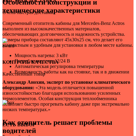
БЫСТРАЯ ДОСТАВКА
Особенности конструкции и
технические характеристики
Очень быстрая доставка.
Современный отопитель кабины для Mercedes-Benz Actros
выполнен из высококачественных материалов,
обеспечивающих долговечность и надежность устройства.
Размеры прибора составляют 45х30х25 см, что делает его
компактным и удобным для установки в любом месте кабины.
Мощность нагрева: 3 кВт
Потребление тока: 12/24 В
КОНТРОЛЬ КАЧЕСТВА
Автоматическая регулировка температуры
Возможность работы как на стоянке, так и в движении
Качественный товар
Александр Анохин, эксперт по установке климатического
оборудования:
«Эта модель отличается повышенной
износостойкостью благодаря использованию усиленных
термоэлементов. Особая конструкция теплообменника
позволяет быстро прогревать кабину даже при экстремально
низких температурах.»
Как отопитель решает проблемы
ЕСТЬ ВЫБОР
водителей