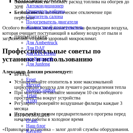
КАТЕГОРИИ ТОВАРОВ
Экономичность:
снижает расход топлива на обогрев до
Автокондиционер
30%
Отопитель кабины
Безопасность:
автоматическое отключение при
Отопитель салона
перегреве
Подогреватель двигателя
Жидкостный подогреватель
Особого внимания заслуживает система фильтрации воздуха,
которая очищает поступающий в кабину воздух от пыли и
ПРИМЕНЕНИЕ
загрязнений, создавая здоровый микроклимат.
Для Ambertruck
Для DAF
Профессиональные советы по
для KIA Pregio
установке и использованию
для Kenworth
Для Junfeng
Александр Анохин рекомендует:
БРЕНД
Frost
Устанавливайте отопитель в зоне максимальной
Meyvel
циркуляции воздуха для лучшего распределения тепла
MobileComfort
При монтаже оставляйте минимум 10 см свободного
Telair
пространства вокруг устройства
А100
Регулярно проверяйте воздушные фильтры каждые 3
месяца
Используйте режим предварительного прогрева перед
ИНФОРМАЦИЯ
началом работы в холодное время
О нас
Наш блог
«Правильная установка – залог долгой службы оборудования.
Каталог