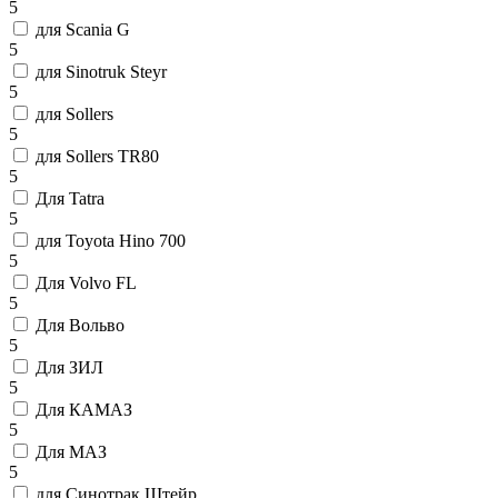
5
для Scania G
5
для Sinotruk Steyr
5
для Sollers
5
для Sollers TR80
5
Для Tatra
5
для Toyota Hino 700
5
Для Volvo FL
5
Для Вольво
5
Для ЗИЛ
5
Для КАМАЗ
5
Для МАЗ
5
для Синотрак Штейр