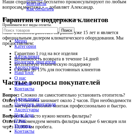
Наши специалисты бесплатно проконсультируют по любым
Контакты
вопросам монтажа,» – добавляет Александр.
Как оплатить
Гарантии и поддержка клиентов
Интернет-магазин автоклиматических систем.
Принимаем все виды оплаты.
Поиск
Auto-Udobno.ru работает на рынке уже 15 лет и является
официальным дилером климатического оборудования. Мы
Меню
предоставляем:
Категории
Гарантию 1 год на все изделия
Автоклимат
Возможность возврата в течение 14 дней
Подогрев двигателя
Бесплатную техническую поддержку
Аксессуары
Скидки до 15% для постоянных клиентов
Наш блог
О нас
Частые вопросы покупателей
Помощь
Контакты
Вопрос:
Сложно ли самостоятельно установить отопитель?
Автоклимат
Ответ:
Установка занимает около 2 часов. При необходимости
Подогрев двигателя
наши мастера выполнят монтаж профессионально и быстро.
Аксессуары
Наш блог
Вопрос:
Как часто нужно менять фильтры?
О нас
Ответ:
Рекомендуем менять фильтры каждые 6 месяцев или
Помощь
через 10,000 км пробега.
Контакты