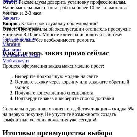
Закрыть
Ответ:
Рекомендуем доверить установку профессионалам.
Наши мастера имеют опыт работы более 10 лет и выполнят
Войти
монтаж за 2-3 часа.
Закрыть
Вопрос:
Какой срок службы у оборудования?
Еще нет аккаунта?
Ответ:
При правильной эксплуатации отопитель прослужит
минимум 8-10 лет. Многие клиенты используют систему
Создать аккаунт
гораздо дольше без необходимости ремонта.
Магазин
Фильтры
Как сделать заказ прямо сейчас
0
элементов
Заказ
Мой аккаунт
Процесс оформления заказа максимально прост:
Выберите подходящую модель на сайте
Оставьте заявку через корзину или закажите обратный
звонок
Получите консультацию специалиста
Подтвердите заказ и выберите способ доставки
Специально для новых клиентов действует акция – скидка 5%
на первую покупку. Не упустите возможность создать
комфортные условия вождения уже сегодня!
Итоговые преимущества выбора