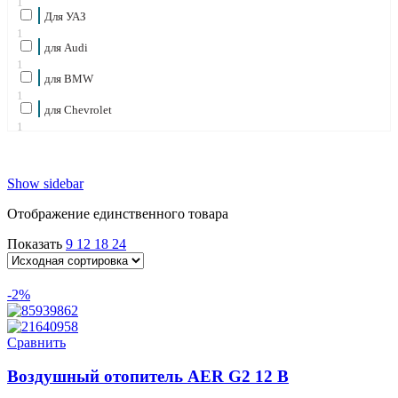
1
Для УАЗ
1
для Audi
1
для BMW
1
для Chevrolet
1
для Citroën
1
для Fiat
Show sidebar
1
для Ford
Отображение единственного товара
1
для Honda
Показать
9
12
18
24
1
для Jaguar
1
-2%
для Kia
1
для Land Rover
Сравнить
1
для Lexus
Воздушный отопитель AER G2 12 В
1
для Mazda