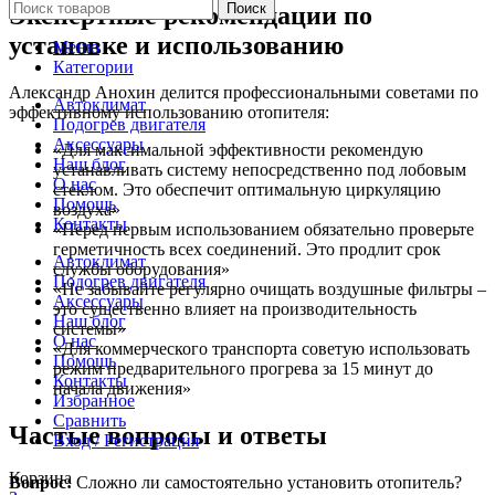
Поиск
Экспертные рекомендации по
установке и использованию
Меню
Категории
Александр Анохин делится профессиональными советами по
Автоклимат
эффективному использованию отопителя:
Подогрев двигателя
Аксессуары
«Для максимальной эффективности рекомендую
Наш блог
устанавливать систему непосредственно под лобовым
О нас
стеклом. Это обеспечит оптимальную циркуляцию
Помощь
воздуха»
Контакты
«Перед первым использованием обязательно проверьте
герметичность всех соединений. Это продлит срок
Автоклимат
службы оборудования»
Подогрев двигателя
«Не забывайте регулярно очищать воздушные фильтры –
Аксессуары
это существенно влияет на производительность
Наш блог
системы»
О нас
«Для коммерческого транспорта советую использовать
Помощь
режим предварительного прогрева за 15 минут до
Контакты
начала движения»
Избранное
Сравнить
Частые вопросы и ответы
Вход / Регистрация
Корзина
Вопрос:
Сложно ли самостоятельно установить отопитель?