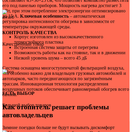
составляют 45×30×25 см, что позволяет компактно разместить
1
его под панелью приборов. Мощность нагрева достигает 3
для легкового автомобиля
кВт, при этом потребление электроэнергии оптимизировано
1
до 15 А.
Ключевая особенность
– автоматическая
регулировка интенсивности обогрева в зависимости от
температуры окружающей среды.
КОНТРОЛЬ КАЧЕСТВА
Корпус изготовлен из высококачественного
термостойкого пластика
Качественный товар
Встроенная система защиты от перегрева
Возможность работы как на стоянке, так и в движении
Низкий уровень шума – всего 45 дБ
Система оснащена многоступенчатой фильтрацией воздуха,
что особенно важно для владельцев грузовых автомобилей и
автопарков, часто передвигающихся по загрязнённым
трассам. Инновационная технология распределения
воздушных потоков обеспечивает равномерный обогрев всего
ЕСТЬ ВЫБОР
салона.
Большой выбор товаров
Как отопитель решает проблемы
автовладельцев
Зимние поездки больше не будут вызывать дискомфорт