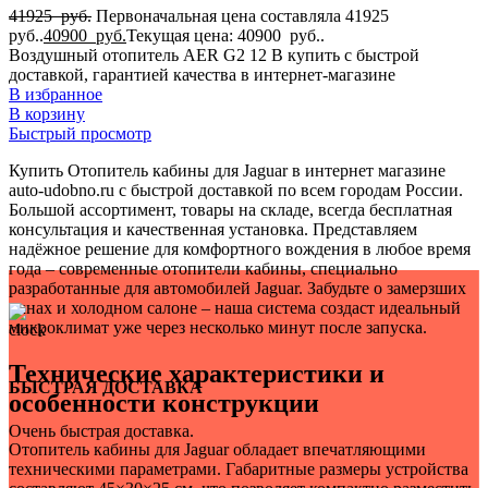
1
41925
руб.
Первоначальная цена составляла 41925
для Mercedes-Benz
руб..
40900
руб.
Текущая цена: 40900 руб..
1
Воздушный отопитель AER G2 12 В купить с быстрой
для Mitsubishi
доставкой, гарантией качества в интернет-магазине
1
В избранное
для Nissan
В корзину
1
Быстрый просмотр
для Peugeot
1
Купить Отопитель кабины для Jaguar в интернет магазине
для Porsche
auto-udobno.ru с быстрой доставкой по всем городам России.
1
Большой ассортимент, товары на складе, всегда бесплатная
для Seat
консультация и качественная установка. Представляем
1
надёжное решение для комфортного вождения в любое время
для Subaru
года – современные отопители кабины, специально
1
разработанные для автомобилей Jaguar. Забудьте о замерзших
для Suzuki
окнах и холодном салоне – наша система создаст идеальный
1
микроклимат уже через несколько минут после запуска.
для Tesla
1
Технические характеристики и
для Toyota
БЫСТРАЯ ДОСТАВКА
1
особенности конструкции
для Volkswagen
Очень быстрая доставка.
1
для АвтоВАЗ
Отопитель кабины для Jaguar обладает впечатляющими
техническими параметрами. Габаритные размеры устройства
1
для ГАЗ