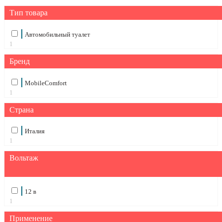
Тип товара
Автомобильный туалет
1
Бренд
MobileComfort
1
Страна
Италия
1
Вольтаж
12 в
1
Применение