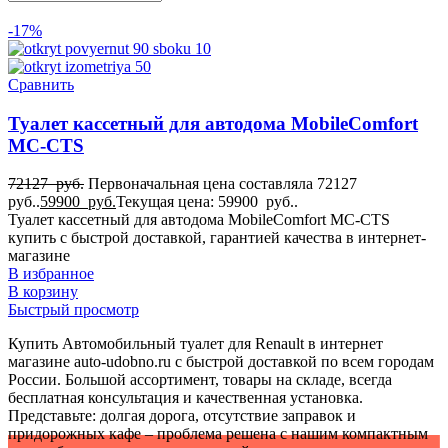
1
-17%
для Knaus
1
для Mercedes-Benz
Сравнить
1
для Peugeot
Туалет кассетный для автодома MobileComfort
1
для Roadtrek
MC-CTS
1
для Sunlight
72127
руб.
Первоначальная цена составляла 72127
1
руб..
59900
руб.
Текущая цена: 59900 руб..
для Thule
Туалет кассетный для автодома MobileComfort MC-CTS
1
купить с быстрой доставкой, гарантией качества в интернет-
для Volkswagen
магазине
1
В избранное
для Winnebago
В корзину
1
Быстрый просмотр
Для автодома
1
Купить Автомобильный туалет для Renault в интернет
для кемпера
магазине auto-udobno.ru с быстрой доставкой по всем городам
1
России. Большой ассортимент, товары на складе, всегда
бесплатная консультация и качественная установка.
Представьте: долгая дорога, отсутствие заправок и
придорожных кафе – проблема решена с нашим компактным