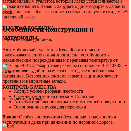
автомобильным туалетом, который легко устанавливается в
багажнике вашего Renault. Забудьте о дискомфорте в дальних
поездках – сделайте заказ прямо сейчас и получите скидку 5%
на первый заказ.
БЫСТРАЯ ДОСТАВКА
Особенности конструкции и
материалы
Очень быстрая доставка.
Автомобильный туалет для Renault изготовлен из
высококачественного полипропилена, устойчивого к
механическим повреждениям и перепадам температур от
-40°C до +60°C. Габаритные размеры составляют 45×40×35 см,
что позволяет удобно разместить его даже в небольшом
багажнике. Встроенная система герметизации исключает
протечки и неприятные запахи.
КОНТРОЛЬ КАЧЕСТВА
Корпус усилен ребрами жесткости
Съемный контейнер объемом 15 литров
Качественный товар
Антибактериальное покрытие внутренней поверхности
Эргономичная ручка для переноски
Важно:
Особая конструкция обеспечивает надёжность в
эксплуатации даже при движении по неровной дороге.