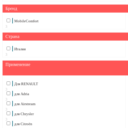
Бренд
MobileComfort
3
Страна
Италия
3
Применение
Для RENAULT
3
для Adria
3
для Airstream
3
для Chrysler
3
для Citroën