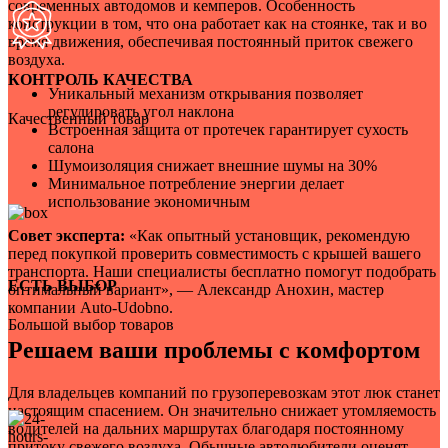
современных автодомов и кемперов. Особенность
конструкции в том, что она работает как на стоянке, так и во
время движения, обеспечивая постоянный приток свежего
воздуха.
КОНТРОЛЬ КАЧЕСТВА
Уникальный механизм открывания позволяет
регулировать угол наклона
Качественный товар
Встроенная защита от протечек гарантирует сухость
салона
Шумоизоляция снижает внешние шумы на 30%
Минимальное потребление энергии делает
использование экономичным
Совет эксперта:
«Как опытный установщик, рекомендую
перед покупкой проверить совместимость с крышей вашего
транспорта. Наши специалисты бесплатно помогут подобрать
ЕСТЬ ВЫБОР
оптимальный вариант», — Александр Анохин, мастер
компании Auto-Udobno.
Большой выбор товаров
Решаем ваши проблемы с комфортом
Для владельцев компаний по грузоперевозкам этот люк станет
настоящим спасением. Он значительно снижает утомляемость
водителей на дальних маршрутах благодаря постоянному
притоку свежего воздуха. Обычные автолюбители оценят