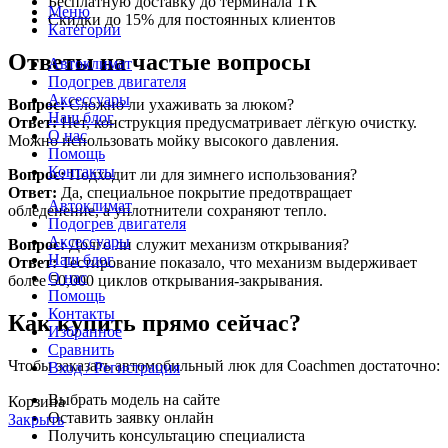
Бесплатную доставку до терминала ТК
Меню
Скидки до 15% для постоянных клиентов
Категории
Ответы на частые вопросы
Автоклимат
Подогрев двигателя
Аксессуары
Вопрос:
Сложно ли ухаживать за люком?
Наш блог
Ответ:
Нет, конструкция предусматривает лёгкую очистку.
О нас
Можно использовать мойку высокого давления.
Помощь
Контакты
Вопрос:
Подходит ли для зимнего использования?
Ответ:
Да, специальное покрытие предотвращает
Автоклимат
обледенение, а уплотнители сохраняют тепло.
Подогрев двигателя
Аксессуары
Вопрос:
Долго ли служит механизм открывания?
Наш блог
Ответ:
Тестирование показало, что механизм выдерживает
О нас
более 50,000 циклов открывания-закрывания.
Помощь
Контакты
Как купить прямо сейчас?
Избранное
Сравнить
Чтобы заказать автомобильный люк для Coachmen достаточно:
Вход / Регистрация
Выбрать модель на сайте
Корзина
Оставить заявку онлайн
Закрыть
Получить консультацию специалиста