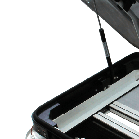
3
для Volkswagen
3
для Winnebago
3
Для автодома
3
для кемпера
3