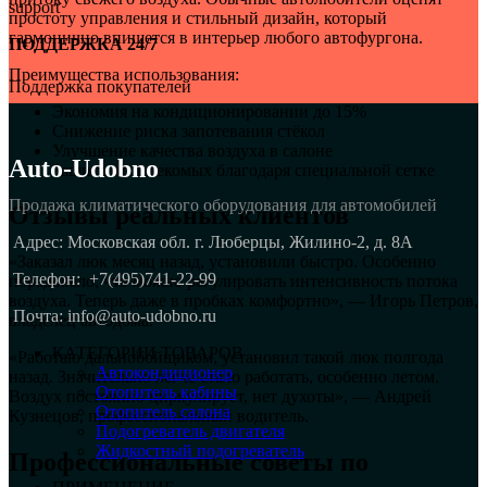
простоту управления и стильный дизайн, который
гармонично впишется в интерьер любого автофургона.
ПОДДЕРЖКА 24/7
Преимущества использования:
Поддержка покупателей
Экономия на кондиционировании до 15%
Снижение риска запотевания стёкол
Улучшение качества воздуха в салоне
Auto-Udobno
Защита от насекомых благодаря специальной сетке
Продажа климатического оборудования для автомобилей
Отзывы реальных клиентов
Адрес: Московская обл. г. Люберцы, Жилино-2, д. 8A
«Заказал люк месяц назад, установили быстро. Особенно
Телефон:
+7(495)741-22-99
порадовало, что можно регулировать интенсивность потока
воздуха. Теперь даже в пробках комфортно», — Игорь Петров,
Почта: info@auto-udobno.ru
владелец автодома.
КАТЕГОРИИ ТОВАРОВ
«Работаю дальнобойщиком, установил такой люк полгода
Автокондиционер
назад. Значительно легче стало работать, особенно летом.
Отопитель кабины
Воздух постоянно циркулирует, нет духоты», — Андрей
Отопитель салона
Кузнецов, профессиональный водитель.
Подогреватель двигателя
Жидкостный подогреватель
Профессиональные советы по