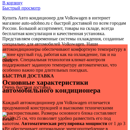
В корзину
Быстрый просмотр
Купить Авто кондиционер для Volkswagen в интернет
магазине auto-udobno.ru с быстрой доставкой по всем городам
России. Большой ассортимент, товары на складе, всегда
бесплатная консультация и качественная установка.
Представляем современные системы охлаждения, созданные
специально для автомобилей Volkswagen. Наши
автокондиционеры обеспечивают комфортную температуру в
салоне круглый год, работая как на охлаждение, так и на
обогрев. Специальная технология климат-контроля
поддерживает заданную температуру автоматически, что
особенно важно при длительных поездках.
БЫСТРАЯ ДОСТАВКА
Основные характеристики
Очень быстрая доставка.
автомобильного кондиционера
Каждый автокондиционер для Volkswagen отличается
продуманной конструкцией и высокими техническими
характеристиками. Размеры основного блока составляют
45x30x25 см, что позволяет удобно разместить его под
капотом.
Автоматическая регулировка мощности
от 1 до 3
кВт обеспечивает оптимальное энергопотребление в