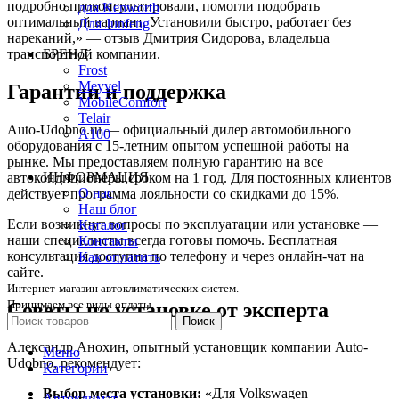
подробно проконсультировали, помогли подобрать
для Kenworth
оптимальный вариант. Установили быстро, работает без
Для Junfeng
нареканий,» — отзыв Дмитрия Сидорова, владельца
транспортной компании.
БРЕНД
Frost
Meyvel
Гарантии и поддержка
MobileComfort
Telair
Auto-Udobno.ru — официальный дилер автомобильного
А100
оборудования с 15-летним опытом успешной работы на
рынке. Мы предоставляем полную гарантию на все
ИНФОРМАЦИЯ
автокондиционеры сроком на 1 год. Для постоянных клиентов
О нас
действует программа лояльности со скидками до 15%.
Наш блог
Если возникнут вопросы по эксплуатации или установке —
Каталог
наши специалисты всегда готовы помочь. Бесплатная
Контакты
консультация доступна по телефону и через онлайн-чат на
Как оплатить
сайте.
Интернет-магазин автоклиматических систем.
Принимаем все виды оплаты.
Советы по установке от эксперта
Поиск
Александр Анохин, опытный установщик компании Auto-
Меню
Udobno, рекомендует:
Категории
Выбор места установки:
«Для Volkswagen
Автоклимат