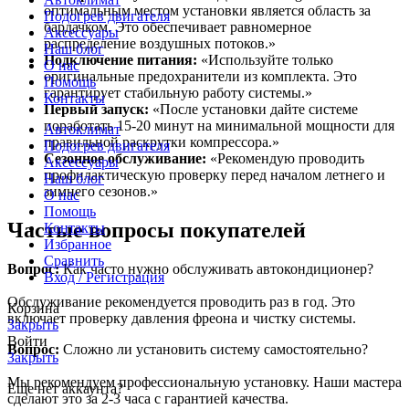
оптимальным местом установки является область за
Подогрев двигателя
бардачком. Это обеспечивает равномерное
Аксессуары
распределение воздушных потоков.»
Наш блог
Подключение питания:
«Используйте только
О нас
оригинальные предохранители из комплекта. Это
Помощь
гарантирует стабильную работу системы.»
Контакты
Первый запуск:
«После установки дайте системе
поработать 15-20 минут на минимальной мощности для
Автоклимат
правильной раскрутки компрессора.»
Подогрев двигателя
Сезонное обслуживание:
«Рекомендую проводить
Аксессуары
профилактическую проверку перед началом летнего и
Наш блог
зимнего сезонов.»
О нас
Помощь
Частые вопросы покупателей
Контакты
Избранное
Сравнить
Вопрос:
Как часто нужно обслуживать автокондиционер?
Вход / Регистрация
Обслуживание рекомендуется проводить раз в год. Это
Корзина
включает проверку давления фреона и чистку системы.
Закрыть
Войти
Вопрос:
Сложно ли установить систему самостоятельно?
Закрыть
Мы рекомендуем профессиональную установку. Наши мастера
Еще нет аккаунта?
сделают это за 2-3 часа с гарантией качества.