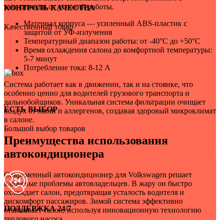
зависимости от условий работы.
КОНТРОЛЬ КАЧЕСТВА
Материал корпуса — усиленный ABS-пластик с
Качественный товар
защитой от УФ-излучения
Температурный диапазон работы: от -40°C до +50°C
Время охлаждения салона до комфортной температуры:
5-7 минут
Потребление тока: 8-12 А
Система работает как в движении, так и на стоянке, что
особенно ценно для водителей грузового транспорта и
дальнобойщиков. Уникальная система фильтрации очищает
ЕСТЬ ВЫБОР
воздух от пыли и аллергенов, создавая здоровый микроклимат
в салоне.
Большой выбор товаров
Преимущества использования
автокондиционера
Современный автокондиционер для Volkswagen решает
ключевые проблемы автовладельцев. В жару он быстро
охлаждает салон, предотвращая усталость водителя и
дискомфорт пассажиров. Зимой система эффективно
ПОДДЕРЖКА 24/7
отапливает салон, используя инновационную технологию
теплового насоса.