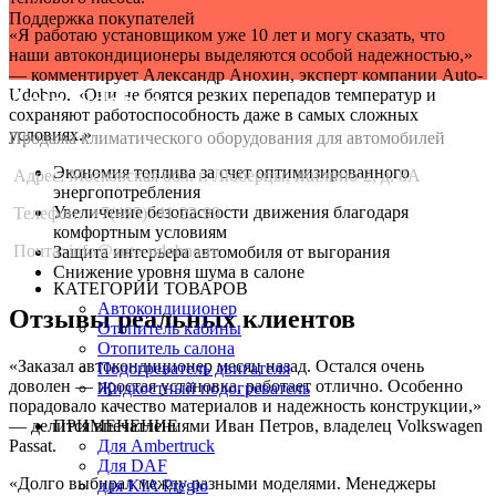
Поддержка покупателей
«Я работаю установщиком уже 10 лет и могу сказать, что
наши автокондиционеры выделяются особой надежностью,»
— комментирует Александр Анохин, эксперт компании Auto-
Udobno. «Они не боятся резких перепадов температур и
Auto-Udobno
сохраняют работоспособность даже в самых сложных
условиях.»
Продажа климатического оборудования для автомобилей
Экономия топлива за счет оптимизированного
Адрес: Московская обл. г. Люберцы, Жилино-2, д. 8A
энергопотребления
Увеличение безопасности движения благодаря
Телефон:
+7(495)741-22-99
комфортным условиям
Почта: info@auto-udobno.ru
Защита интерьера автомобиля от выгорания
Снижение уровня шума в салоне
КАТЕГОРИИ ТОВАРОВ
Автокондиционер
Отзывы реальных клиентов
Отопитель кабины
Отопитель салона
«Заказал автокондиционер месяц назад. Остался очень
Подогреватель двигателя
доволен — простая установка, работает отлично. Особенно
Жидкостный подогреватель
порадовало качество материалов и надежность конструкции,»
— делится впечатлениями Иван Петров, владелец Volkswagen
ПРИМЕНЕНИЕ
Passat.
Для Ambertruck
Для DAF
«Долго выбирал между разными моделями. Менеджеры
для KIA Pregio