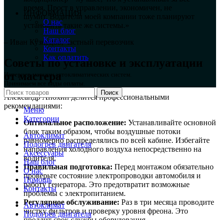
время. Прост в управлении, экономичен, не
ИНФОРМАЦИЯ
шумит. Водители моей компании тоже планируют
О нас
установить такие же системы.»
Наш блог
Каталог
– Иван Кузнецов, частный перевозчик
Контакты
Как оплатить
Советы по установке и эксплуатации
от мастера
Интернет-магазин автоклиматических систем.
Принимаем все виды оплаты.
Поиск
Александр Анохин делится профессиональными
рекомендациями:
Меню
Категории
Оптимальное расположение:
Устанавливайте основной
блок таким образом, чтобы воздушные потоки
Автоклимат
равномерно распределялись по всей кабине. Избегайте
Подогрев двигателя
направления холодного воздуха непосредственно на
Аксессуары
водителя.
Наш блог
Правильная подготовка:
Перед монтажом обязательно
О нас
проверьте состояние электропроводки автомобиля и
Помощь
работу генератора. Это предотвратит возможные
Контакты
проблемы с электропитанием.
Регулярное обслуживание:
Раз в три месяца проводите
Автоклимат
чистку фильтров и проверку уровня фреона. Это
Подогрев двигателя
продлит срок службы оборудования.