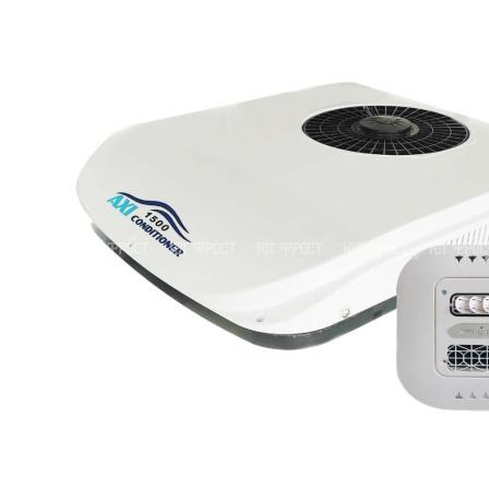
19
Для Volvo FL
19
Для Вольво
19
Для ЗИЛ
19
Для КАМАЗ
19
Для МАЗ
19
для Синотрак Штейр
19
Для Урал
19