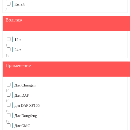
Китай
8
Вольтаж
12 в
1
24 в
18
Применение
Для Changan
19
Для DAF
19
для DAF XF105
19
Для Dongfeng
19
Для GMC