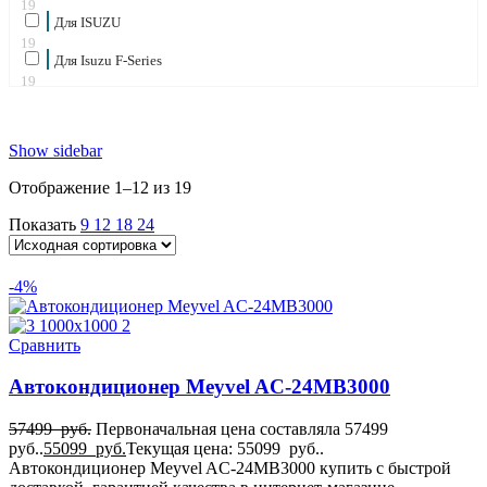
19
Для ISUZU
19
Для Isuzu F-Series
19
Для IVECO
19
для Iveco Eurocargo
Show sidebar
19
для Iveco Stralis
Отображение 1–12 из 19
19
для Iveco Trakker
Показать
9
12
18
24
19
для Kenworth
19
-4%
для KIA Pregio
19
Для MAN
Сравнить
19
для MAN TGA
Автокондиционер Meyvel AC-24MB3000
19
для MAN TGL
19
57499
руб.
Первоначальная цена составляла 57499
для MAN TGM
руб..
55099
руб.
Текущая цена: 55099 руб..
19
Автокондиционер Meyvel AC-24MB3000 купить с быстрой
для MAN TGS