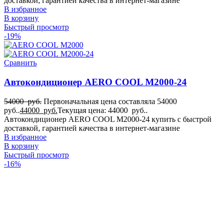
доставкой, гарантией качества в интернет-магазине
19
В избранное
для MAN TGX
В корзину
19
Быстрый просмотр
Для Mercedes-Benz Actros
-19%
19
Для Mercedes-Benz Arocs
19
Сравнить
Для Mercedes-Benz ATEGO
19
Автокондиционер AERO COOL M2000-24
Для Mercedes-Benz UNIMOG
19
Для RENAULT
54000
руб.
Первоначальная цена составляла 54000
руб..
44000
руб.
Текущая цена: 44000 руб..
19
Для SCANIA
Автокондиционер AERO COOL M2000-24 купить с быстрой
доставкой, гарантией качества в интернет-магазине
19
для Scania G
В избранное
19
В корзину
для Sinotruk Steyr
Быстрый просмотр
19
-16%
для Sollers
19
для Sollers TR80
19
Для Tatra
19
для Toyota Hino 700