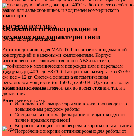
температуру в кабине даже при +40°C за бортом, что особенно
важно для дальнобойщиков и водителей коммерческого
транспорта.
БЫСТРАЯ ДОСТАВКА
Особенности конструкции и
технические характеристики
Очень быстрая доставка.
Авто кондиционер для MAN TGL отличается продуманной
конструкцией и надежными компонентами. Корпус
изготовлен из высококачественного ABS-пластика,
устойчивого к механическим повреждениям и перепадам
температур (-40°C до +85°C). Габаритные размеры: 75x35x30
см, вес – 12 кг. Система оснащена автоматическим
регулятором мощности (от 1500 до 3500 BTU), что позволяет
эффективно охлаждать салон как во время стоянки, так и в
КОНТРОЛЬ КАЧЕСТВА
движении.
Качественный товар
Используются компрессоры японского производства с
повышенным ресурсом работы
Специальная система фильтрации очищает воздух от
пыли и вредных примесей
Встроенная защита от перегрева и короткого замыкания
Потребление энергии оптимизировано для работы от