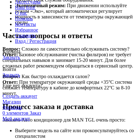
Аксессуары
Экономичный режим:
При движении используйте
Наш блог
режим «Эко», который автоматически регулирует
О нас
мощность в зависимости от температуры окружающей
Помощь
среды.
Контакты
Избранное
Частые вопросы и ответы
Сравнить
Вход / Регистрация
Вопрос:
Сложно ли самостоятельно обслуживать систему?
Корзина
Ответ:
Базовое обслуживание (чистка фильтров) не требует
Закрыть
специальных навыков и занимает 15-20 минут. Для более
сложных работ рекомендуем обращаться в сервисный центр.
Войти
Закрыть
Вопрос:
Как быстро охлаждается салон?
Ответ:
При температуре окружающей среды +35°C система
Еще нет аккаунта?
снижает температуру в кабине до комфортных 22°C за 8-10
минут.
Создать аккаунт
Магазин
Процесс заказа и доставка
Фильтры
0
элементов
Заказ
Мой аккаунт
Заказать Авто кондиционер для MAN TGL очень просто:
Выберите модель на сайте или проконсультируйтесь со
специалистом