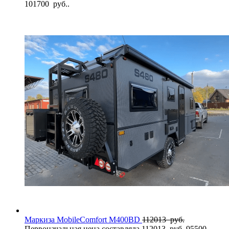
101700 руб..
Маркиза MobileComfort M400BD
112013
руб.
Первоначальная цена составляла 112013 руб..
95500