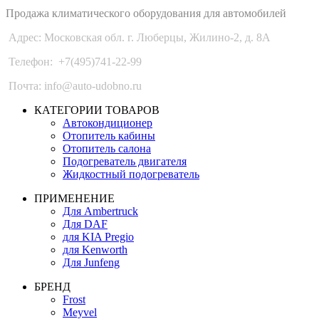
Продажа климатического оборудования для автомобилей
Адрес: Московская обл. г. Люберцы, Жилино-2, д. 8A
Телефон:
+7(495)741-22-99
Почта: info@auto-udobno.ru
КАТЕГОРИИ ТОВАРОВ
Автокондиционер
Отопитель кабины
Отопитель салона
Подогреватель двигателя
Жидкостный подогреватель
ПРИМЕНЕНИЕ
Для Ambertruck
Для DAF
для KIA Pregio
для Kenworth
Для Junfeng
БРЕНД
Frost
Meyvel