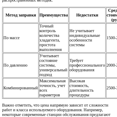
распространенных методик:
Сре
Метод заправки
Преимущества
Недостатки
стои
(ру
Точный
контроль
Не учитывает
количества
индивидуальные
По массе
1500-
хладагента,
особенности
простота
системы
выполнения
Учитывает
состояние
Требует
По давлению
системы,
профессионального
2000-
универсальный
оборудования
подход
Максимальная
Высокая
точность, учет
стоимость,
Комбинированный
2500-
всех
длительность
параметров
процедуры
Важно отметить, что цена напрямую зависит от сложности
работ и класса используемого оборудования. Например,
некоторые современные станции обслуживания предлагают