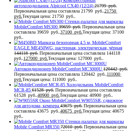
Компрессорный
автохолодильник Alpicool CX40 (12/24)
21799
руб.
Первоначальная цена составляла 21799 руб..
21750
руб.
Текущая цена: 21750 руб..
Стенки-палатки для маркизы
MobileComfort МS300
39659
руб.
Первоначальная цена
составляла 39659 руб..
37100
руб.
Текущая цена: 37100
руб..
Маркиза безопорная 4.5 м, MobileComfort
EAGLE MЕ450WG, настенная, электрическая, чёрная
144118
руб.
Первоначальная цена составляла 144118
руб..
127000
руб.
Текущая цена: 127000 руб..
Автокондиционер MobileComfort MC3000U
120442
руб.
Первоначальная цена составляла 120442 руб..
111000
руб.
Текущая цена: 111000 руб..
Холодильник MobileComfort
MCR-85
61528
руб.
Первоначальная цена составляла
61528 руб..
40900
руб.
Текущая цена: 40900 руб..
Окно MobileComfort W9055SR, сдвижное
для автодома, кемпера
43675
руб.
Первоначальная цена
составляла 43675 руб..
40675
руб.
Текущая цена: 40675
руб..
Стенки-палатки для маркизы
Mobile Comfort MR350
72010
руб.
Первоначальная цена