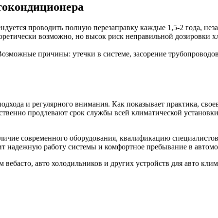
токондиционера
ндуется проводить полную перезаправку каждые 1,5-2 года, нез
ретически возможно, но высок риск неправильной дозировки х
озможные причины: утечки в системе, засорение трубопроводов
дхода и регулярного внимания. Как показывает практика, своев
ественно продлевают срок службы всей климатической установки
аличие современного оборудования, квалификацию специалистов
ит надежную работу системы и комфортное пребывание в автомо
м вебасто, авто холодильников и других устройств для авто клим