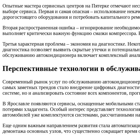
Опытные мастера сервисных центров на Пятерке отмечают нес
выборе сервиса. Первая и самая опасная – использование нека
дорогостоящего оборудования и потребовать капитального рем
Вторая распространенная ошибка – игнорирование необходимост
выполняет критически важную функцию смазки компрессора. Ег
Третья характерная проблема – экономия на диагностике. Нек
диагностика позволяет выявить скрытые утечки и потенциальн
обслуживанию автокондиционера включает комплексный анали
Перспективные технологии в обслужив
Современный рынок услуг по обслуживанию автокондиционеро
самых заметных трендов стало внедрение цифровых диагностиче
системе, но и анализировать состояние всех компонентов, про
В Ярославле появляются сервисы, оснащенные мобильными ст
потерями хладагента. Особый интерес представляет технологи
автомобилей уже комплектуются системами, рассчитанными н
Еще одним важным направлением развития стала автоматизация
демонтажа основных узлов, что существенно сокращает время 