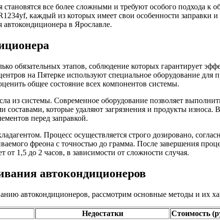
 становятся все более сложными и требуют особого подхода к 
R1234yf, каждый из которых имеет свои особенности заправки и
я автокондиционера в Ярославле.
иционера
ько обязательных этапов, соблюдение которых гарантирует эфф
центров на Пятерке используют специальное оборудование для 
 оценить общее состояние всех компонентов системы.
асла из системы. Современное оборудование позволяет выполнит
 составами, которые удаляют загрязнения и продукты износа. 
ементов перед заправкой.
хладагентом. Процесс осуществляется строго дозировано, согл
иваемого фреона с точностью до грамма. После завершения проц
т от 1,5 до 2 часов, в зависимости от сложности случая.
ивания автокондиционеров
ванию автокондиционеров, рассмотрим основные методы и их ха
Недостатки
Стоимость (р