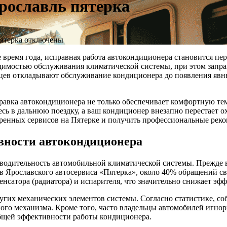
рославль пятерка
ятерка
отключены
е время года, исправная работа автокондиционера становится пер
димостью обслуживания климатической системы, при этом запра
ьцев откладывают обслуживание кондиционера до появления явн
авка автокондиционера не только обеспечивает комфортную темп
сь в дальнюю поездку, а ваш кондиционер внезапно перестает охл
ренных сервисов на Пятерке и получить профессиональные реко
ности автокондиционера
одительность автомобильной климатической системы. Прежде все
в Ярославского автосервиса «Пятерка», около 40% обращений св
нсатора (радиатора) и испарителя, что значительно снижает эф
ругих механических элементов системы. Согласно статистике, 
ного механизма. Кроме того, часто владельцы автомобилей игно
бщей эффективности работы кондиционера.