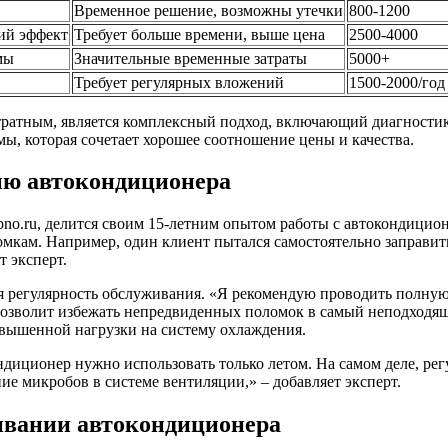
Временное решение, возможны утечки
800-1200
ий эффект
Требует больше времени, выше цена
2500-4000
мы
Значительные временные затраты
5000+
Требует регулярных вложений
1500-2000/год
атратным, является комплексный подход, включающий диагности
ы, которая сочетает хорошее соотношение цены и качества.
ию автокондиционера
no.ru, делится своим 15-летним опытом работы с автокондицион
мкам. Например, один клиент пытался самостоятельно заправит
т эксперт.
 регулярность обслуживания. «Я рекомендую проводить полную
 позволит избежать непредвиденных поломок в самый неподходящ
овышенной нагрузки на систему охлаждения.
ндиционер нужно использовать только летом. На самом деле, рег
ие микробов в системе вентиляции,» – добавляет эксперт.
ивании автокондиционера