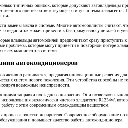
колько типичных ошибок, которые допускают автовладельцы пр
чественного или несоответствующего типу системы хладагента. Т
онта.
и замены масла в системе. Многие автомобилисты считают, что 
о недостаток может привести к быстрому износу деталей и уве
оторые владельцы автомобилей предпочитают сразу приступить к
ые проблемы, которые могут привести к повторной потере хлада
з всех компонентов системы.
ании автокондиционеров
в активно развивается, предлагая инновационные решения для
ских систем нового поколения. Эти устройства способны не тол
гнозируя возможные неисправности.
анциями заправки последнего поколения. Они позволяют выпол
я использования экологически чистого хладагента R1234yf, ко
а работу с этим современным охлаждающим веществом.
 процесса очистки испарителя. Современное оборудование позв
обслуживания и повышает качество работы автокондиционера.