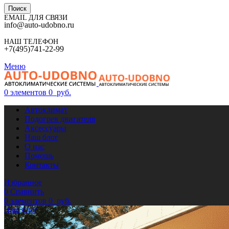
Поиск
EMAIL ДЛЯ СВЯЗИ
info@auto-udobno.ru
НАШ ТЕЛЕФОН
+7(495)741-22-99
Меню
0
элементов
0
руб.
Автоклимат
Подогрев двигателя
Аксессуары
Наш блог
О нас
Помощь
Контакты
Избранное
0
Сравнить
0
элементов
0
руб.
Наш блог