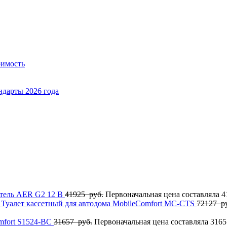
оимость
ндарты 2026 года
тель AER G2 12 В
41925
руб.
Первоначальная цена составляла 4
Туалет кассетный для автодома MobileComfort MC-CTS
72127
ру
mfort S1524-BC
31657
руб.
Первоначальная цена составляла 3165