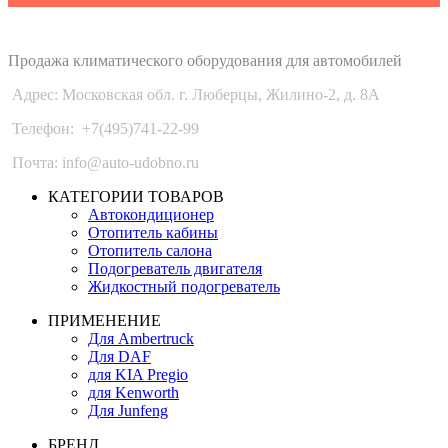
Auto-Udobno
Продажа климатического оборудования для автомобилей
Адрес: Московская обл. г. Люберцы, Жилино-2, д. 8A
Телефон:
+7(495)741-22-99
Почта: info@auto-udobno.ru
КАТЕГОРИИ ТОВАРОВ
Автокондиционер
Отопитель кабины
Отопитель салона
Подогреватель двигателя
Жидкостный подогреватель
ПРИМЕНЕНИЕ
Для Ambertruck
Для DAF
для KIA Pregio
для Kenworth
Для Junfeng
БРЕНД