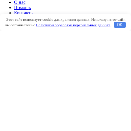
О нас
Помощь
Контакты
Этот сайт использует cookie для хранения данных. Используя этот сайт,
Автоклимат
вы соглашаетесь с
Политикой обработки персональных данных
.
OK
Подогрев двигателя
Аксессуары
Наш блог
О нас
Помощь
Контакты
Избранное
Сравнить
Вход / Регистрация
Корзина
Закрыть
Войти
Закрыть
Еще нет аккаунта?
Создать аккаунт
Магазин
Боковая панель