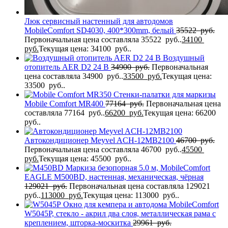
Люк сервисный настенный для автодомов
MobileComfort SD4030, 400*300mm, белый
35522
руб.
Первоначальная цена составляла 35522 руб..
34100
руб.
Текущая цена: 34100 руб..
Воздушный
отопитель AER D2 24 В
34900
руб.
Первоначальная
цена составляла 34900 руб..
33500
руб.
Текущая цена:
33500 руб..
Стенки-палатки для маркизы
Mobile Comfort MR400
77164
руб.
Первоначальная цена
составляла 77164 руб..
66200
руб.
Текущая цена: 66200
руб..
Автокондиционер Meyvel ACH-12MB2100
46700
руб.
Первоначальная цена составляла 46700 руб..
45500
руб.
Текущая цена: 45500 руб..
Маркиза безопорная 5.0 м, MobileComfort
EAGLE M500BD, настенная, механическая, чёрная
129021
руб.
Первоначальная цена составляла 129021
руб..
113000
руб.
Текущая цена: 113000 руб..
Окно для кемпера и автодома MobileComfort
W5045P, стекло - акрил два слоя, металлическая рама с
креплением, шторка-москитка
29961
руб.