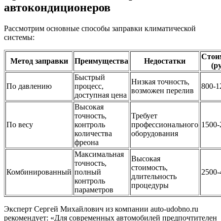
автокондиционеров
Рассмотрим основные способы заправки климатической
системы:
Стои
Метод заправки
Преимущества
Недостатки
(ру
Быстрый
Низкая точность,
По давлению
процесс,
800-1
возможен перелив
доступная цена
Высокая
точность,
Требует
По весу
контроль
профессионального
1500-
количества
оборудования
фреона
Максимальная
Высокая
точность,
стоимость,
Комбинированный
полный
2500-
длительность
контроль
процедуры
параметров
Эксперт Сергей Михайлович из компании auto-udobno.ru
рекомендует: «Для современных автомобилей предпочтителен