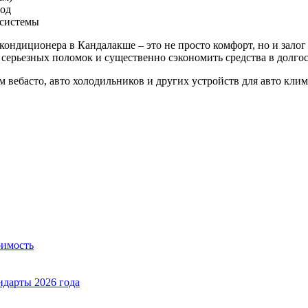
год
 системы
токондиционера в Кандалакше – это не просто комфорт, но и зало
ерьезных поломок и существенно сэкономить средства в долгос
м вебасто, авто холодильников и других устройств для авто клим
оимость
ндарты 2026 года