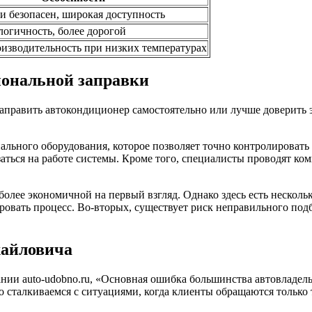
и безопасен, широкая доступность
логичность, более дорогой
изводительность при низких температурах
иональной заправки
заправить автокондиционер самостоятельно или лучше доверить 
льного оборудования, которое позволяет точно контролировать 
азаться на работе системы. Кроме того, специалисты проводят к
 более экономичной на первый взгляд. Однако здесь есть нескол
овать процесс. Во-вторых, существует риск неправильного подб
хайловича
нии auto-udobno.ru, «Основная ошибка большинства автовладел
то сталкиваемся с ситуациями, когда клиенты обращаются тольк