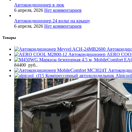
Автокондиционер в люк
6 апреля, 2026
Нет комментариев
Автокондиционер 24 вольт на крышу
6 апреля, 2026
Нет комментариев
Товары
Автокондиц
Автокондиционер AERO COO
Маркиза безопорная 4.5 м, MobileComfort E
84400 руб..
Автоконди
Компрессорный автохолодильник Alpicoo