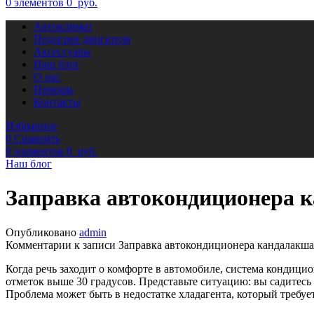
0
элементов
0
руб.
Автоклимат
Подогрев двигателя
Аксессуары
Наш блог
О нас
Помощь
Контакты
Избранное
0
Сравнить
0
элементов
0
руб.
Наш блог
Заправка автокондиционера 
Опубликовано
admin
Комментарии
к записи Заправка автокондиционера кандалакша
Когда речь заходит о комфорте в автомобиле, система кондици
отметок выше 30 градусов. Представьте ситуацию: вы садитесь
Проблема может быть в недостатке хладагента, который требуе