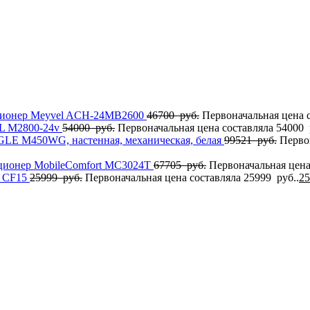
ионер Meyvel ACH-24MB2600
46700
руб.
Первоначальная цена с
L M2800-24v
54000
руб.
Первоначальная цена составляла 54000 
AGLE M450WG, настенная, механическая, белая
99521
руб.
Перво
ционер MobileComfort MC3024T
67705
руб.
Первоначальная цена
l CF15
25999
руб.
Первоначальная цена составляла 25999 руб..
2