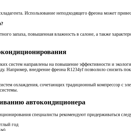
 хладагента. Использование неподходящего фреона может прив
и?
ого запаха, повышенная влажность в салоне, а также характер
токондиционирования
ких систем направлены на повышение эффективности и экологи
. Например, внедрение фреона R1234yf позволило снизить пока
систем охлаждения, сочетающих традиционный компрессор с эл
 системы.
живанию автокондиционера
диционирования специалисты рекомендуют придерживаться сле
углый год
км)