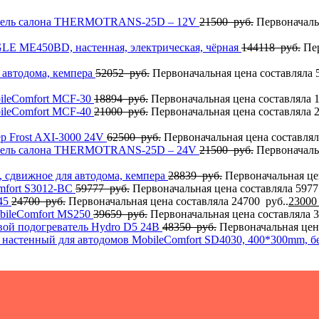
тель салона THERMOTRANS-25D – 12V
21500
руб.
Первоначаль
GLE MЕ450BD, настенная, электрическая, чёрная
144118
руб.
Пе
 автодома, кемпера
52052
руб.
Первоначальная цена составляла 
.
ileComfort MCF-30
18894
руб.
Первоначальная цена составляла 1
ileComfort MCF-40
21000
руб.
Первоначальная цена составляла 2
.
р Frost AXI-3000 24V
62500
руб.
Первоначальная цена составлял
тель салона THERMOTRANS-25D – 24V
21500
руб.
Первоначаль
 сдвижное для автодома, кемпера
28839
руб.
Первоначальная це
mfort S3012-BC
59777
руб.
Первоначальная цена составляла 5977
45
24700
руб.
Первоначальная цена составляла 24700 руб..
2300
bileComfort MS250
39659
руб.
Первоначальная цена составляла 3
вой подогреватель Hydro D5 24В
48350
руб.
Первоначальная цена
настенный для автодомов MobileComfort SD4030, 400*300mm, 