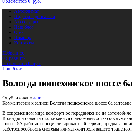
0
элементов
0
руб.
Автоклимат
Подогрев двигателя
Аксессуары
Наш блог
О нас
Помощь
Контакты
Избранное
0
Сравнить
0
элементов
0
руб.
Наш блог
Вологда пошехонское шоссе 6
Опубликовано
admin
Комментарии
к записи Вологда пошехонское шоссе 6а заправк
В современном мире комфортное передвижение на автомобиле 
Вологды и области сталкиваются с необходимостью обслужива
шоссе, 6А работает специализированный сервис, предлагающий
работоспособность системы климат-контроля вашего транспорт