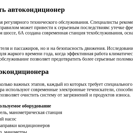
ть автокондиционер
я регулярного технического обслуживания. Специалисты рекоме
правилом может привести к серьезным последствиям: утечке фре
м шоссе, 6А создана современная станция техобслуживания, ос
еля и пассажиров, но и на безопасность движения. Исследовани
 для жаркого времени года, когда эффективная работа климатиче
бслуживание позволяет предотвратить более серьезные поломки
токондиционера
колько важных этапов, каждый из которых требует специальног
ера используют современные электронные течеискатели, способ
позволяет очистить систему от загрязнений и продуктов износа.
ользуемое оборудование
ель, манометрическая станция
й насос
заправки кондиционеров
р, манометры