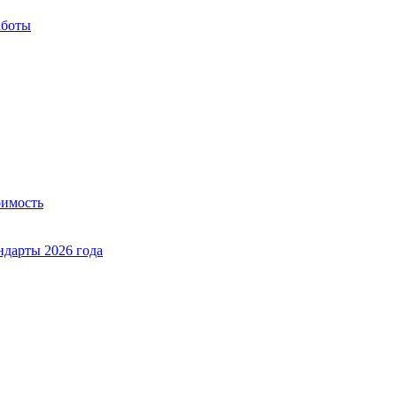
аботы
оимость
ндарты 2026 года