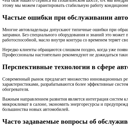
«На базе нашего сервиса на Пошехонском шоссе, 6А мы внедри
этому мы можем гарантировать стабильную работу кондиционера
Частые ошибки при обслуживании авт
Многие автовладельцы допускают типичные ошибки при обраще
заправки. Без специального оборудования и знаний это может 
работоспособной, масло внутри контура со временем теряет сво
Нередко клиенты обращаются слишком поздно, когда уже появ
Профессионалы настоятельно рекомендуют не дожидаться таки
Перспективные технологии в сфере ав
Современный рынок предлагает множество инновационных реш
характеристиками, разрабатываются более эффективные сист
обогревателя.
Важным направлением развития является интеграция систем к
микроклимат в салоне, экономить энергоресурсы и предупрежд
большинства новых автомобилей.
Часто задаваемые вопросы об обслужи