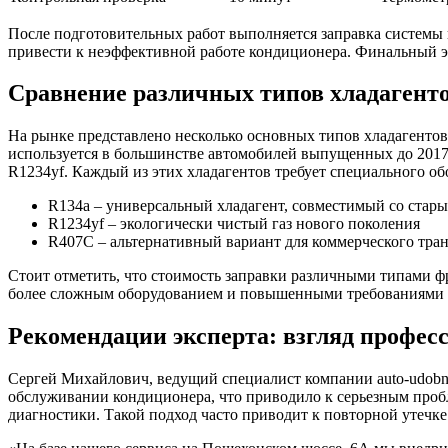
После подготовительных работ выполняется заправка системы н
привести к неэффективной работе кондиционера. Финальный эт
Сравнение различных типов хладагент
На рынке представлено несколько основных типов хладагентов
используется в большинстве автомобилей выпущенных до 2017
R1234yf. Каждый из этих хладагентов требует специального об
R134a – универсальный хладагент, совместимый со стар
R1234yf – экологически чистый газ нового поколения
R407C – альтернативный вариант для коммерческого тра
Стоит отметить, что стоимость заправки различными типами фр
более сложным оборудованием и повышенными требованиями к
Рекомендации эксперта: взгляд профес
Сергей Михайлович, ведущий специалист компании auto-udobno
обслуживании кондиционера, что приводило к серьезным пробл
диагностики. Такой подход часто приводит к повторной утечке