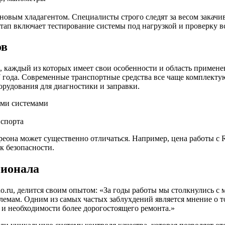
овым хладагентом. Специалисты строго следят за весом закачив
ап включает тестирование системы под нагрузкой и проверку в
ов
, каждый из которых имеет свои особенности и область примене
 года. Современные транспортные средства все чаще комплекту
орудования для диагностики и заправки.
ыми системами
нспорта
еона может существенно отличаться. Например, цена работы с R
 безопасности.
сионала
.ru, делится своим опытом: «За годы работы мы столкнулись с 
емам. Одним из самых частых заблухдений является мнение о т
 и необходимости более дорогостоящего ремонта.»