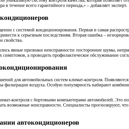
ли уникальную систему контроля качества, которая позволяет о
 в течение всего гарантийного периода,» – добавляет эксперт.
окондиционеров
нии с системой кондиционирования. Первая и самая распростра
привести к серьезным последствиям. Вторая ошибка – игнориров
и свойства.
ились явные признаки неисправности: посторонние шумы, непр
х симптомов, а проводить профилактическое обслуживание согл
токондиционирования
ений для автомобильных систем климат-контроля. Появляются
емы фильтрации воздуха. Особую популярность набирают комби
лимат-контроля с бортовыми компьютерами автомобилей. Это п
ать возможные неисправности. Специалисты прогнозируют, что 
вании автокондиционеров