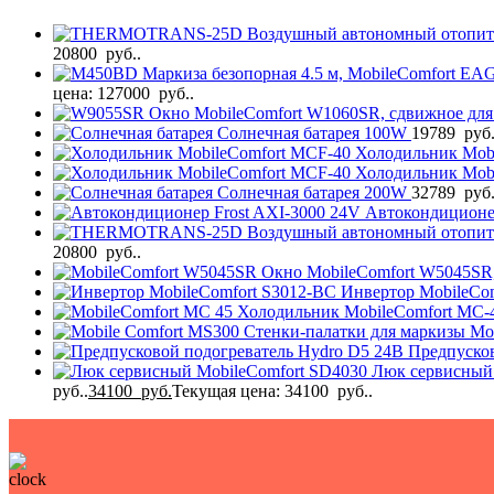
Воздушный автономный отопи
20800 руб..
Маркиза безопорная 4.5 м, MobileComfort EA
цена: 127000 руб..
Окно MobileComfort W1060SR, сдвижное для
Солнечная батарея 100W
19789
руб
Холодильник Mob
Холодильник Mob
Солнечная батарея 200W
32789
руб
Автокондиционе
Воздушный автономный отопи
20800 руб..
Окно MobileComfort W5045SR,
Инвертор MobileCo
Холодильник MobileComfort MC-
Стенки-палатки для маркизы Mo
Предпуско
Люк сервисный 
руб..
34100
руб.
Текущая цена: 34100 руб..