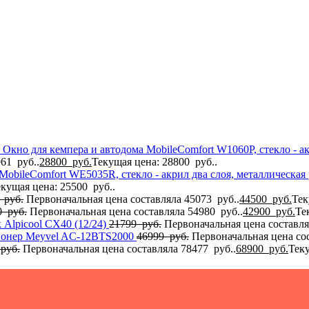
Окно для кемпера и автодома MobileComfort W1060P, стекло - ак
61 руб..
28800
руб.
Текущая цена: 28800 руб..
MobileComfort WE5035R, стекло - акрил два слоя, металлическа
кущая цена: 25500 руб..
3
руб.
Первоначальная цена составляла 45073 руб..
44500
руб.
Тек
0
руб.
Первоначальная цена составляла 54980 руб..
42900
руб.
Те
Alpicool CX40 (12/24)
21799
руб.
Первоначальная цена составля
онер Meyvel AC-12BTS2000
46999
руб.
Первоначальная цена сос
руб.
Первоначальная цена составляла 78477 руб..
68900
руб.
Теку