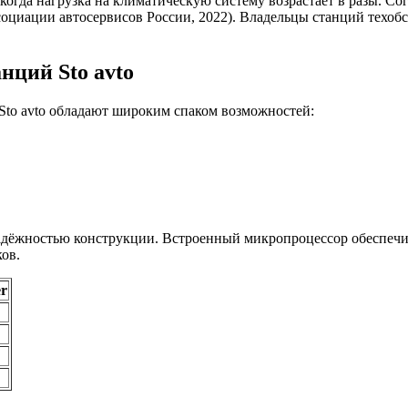
 когда нагрузка на климатическую систему возрастает в разы. С
оциации автосервисов России, 2022). Владельцы станций техоб
нций Sto avto
Sto avto обладают широким спаком возможностей:
адёжностью конструкции. Встроенный микропроцессор обеспечи
ов.
er