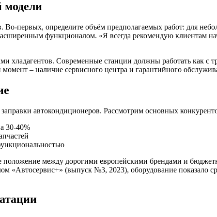
 модели
 Во-первых, определите объём предполагаемых работ: для небол
асширенным функционалом. «Я всегда рекомендую клиентам начи
ами хладагентов. Современные станции должны работать как с т
 момент – наличие сервисного центра и гарантийного обслужив
ие
заправки автокондиционеров. Рассмотрим основных конкурентов
на 30-40%
запчастей
 функциональностью
ое положение между дорогими европейскими брендами и бюджет
лом «Автосервис+» (выпуск №3, 2023), оборудование показало 
уатации