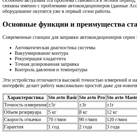
Особенно актуальна эта проблема становится в летний период,
связаны именно с проблемами автокондиционеров (данные Асс
оборудование окупятся уже в первый сезон работы.
Основные функции и преимущества ста
Современные станции для заправки автокондиционеров серии 
Автоматическая диагностика системы
Вакуумирование контура
Рекуперация хладагента
Точная дозированная заправка
Контроль давления и температуры
Эти устройства отличаются высокой точностью измерений и н
интерфейс делает работу максимально простой даже для новичк
Характеристика
Sto avto Basic
Sto avto Pro
Sto avto Mast
Точность измерения
±5г
±3г
±1г
Объем резервуара
5 кг
8 кг
12 кг
Скорость откачки
70 г/мин
90 г/мин
120 г/мин
Гарантия
1 год
2 года
3 года