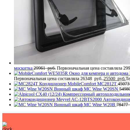
москитка
29961
руб.
Первоначальная цена составляла 299
Окно для кемпера и автодома 
Первоначальная цена составляла 26348 руб..
25500
руб.
Те
Кондиционер MobileComfort MC2812T
4507
Винный шкаф MC Wine W20SN
5498
Компрессорный автохолодильник 
Автокондици
Винный шкаф MC Wine W20B
78477