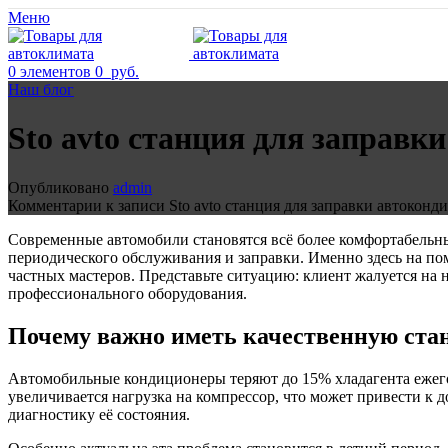
Меню
0
элементов
0
руб.
Наш блог
Sto avto станция для заправк
Опубликовано
admin
Комментарии
к записи Sto avto станция для заправки автокон
Современные автомобили становятся всё более комфортабельны
периодического обслуживания и заправки. Именно здесь на по
частных мастеров. Представьте ситуацию: клиент жалуется н
профессионального оборудования.
Почему важно иметь качественную ста
Автомобильные кондиционеры теряют до 15% хладагента ежегод
увеличивается нагрузка на компрессор, что может привести к д
диагностику её состояния.