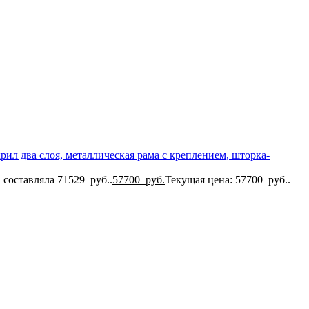
рил два слоя, металлическая рама с креплением, шторка-
 составляла 71529 руб..
57700
руб.
Текущая цена: 57700 руб..