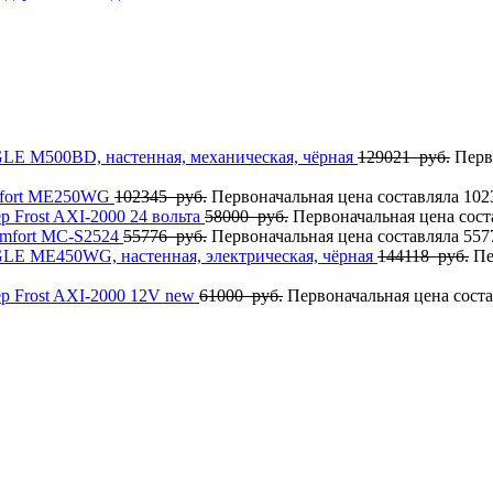
GLE M500BD, настенная, механическая, чёрная
129021
руб.
Перв
mfort ME250WG
102345
руб.
Первоначальная цена составляла 102
 Frost AXI-2000 24 вольта
58000
руб.
Первоначальная цена сост
mfort MC-S2524
55776
руб.
Первоначальная цена составляла 557
AGLE MЕ450WG, настенная, электрическая, чёрная
144118
руб.
Пе
р Frost AXI-2000 12V new
61000
руб.
Первоначальная цена соста