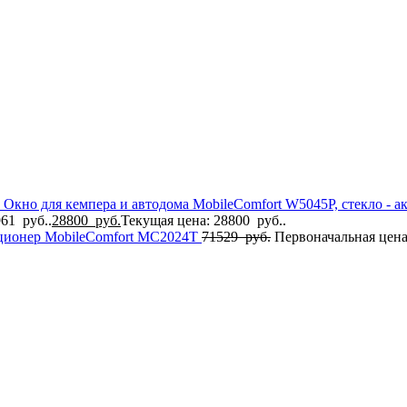
Окно для кемпера и автодома MobileComfort W5045P, стекло - ак
61 руб..
28800
руб.
Текущая цена: 28800 руб..
ционер MobileComfort MC2024T
71529
руб.
Первоначальная цена