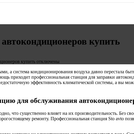
и автокондиционеров купить
диционеров купить
отключены
ми, а система кондиционирования воздуха давно перестала быт
мощь приходит профессиональная станция для заправки автоконд
а недостаточную эффективность климатической системы, а вы м
нцию для обслуживания автокондиционе
но, что существенно влияет на их производительность. Без сво
орогостоящему ремонту. Профессиональная станция Sto avto позв